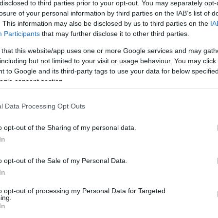
disclosed to third parties prior to your opt-out. You may separately opt-
ű zenekarára koncentrál, amelynek két albuma is megjelent
losure of your personal information by third parties on the IAB’s list of
. This information may also be disclosed by us to third parties on the
IA
Participants
that may further disclose it to other third parties.
 ITT MUTATTUK MEG.
 that this website/app uses one or more Google services and may gath
including but not limited to your visit or usage behaviour. You may click 
zik a harmadik González-lemez, melyről az
Every Age
című dalt
 to Google and its third-party tags to use your data for below specifi
em változott. Az énekes egy szál gitárral az egyedüllétről, és a
ogle consent section.
jében pedig az univerzum legmagányosabb helyén, az űrben járunk.
telt készítő kamerát az Eyes In Space program segítségével
ünk a Földön, mégis eddig csak 536-an lehettek annyira
l Data Processing Opt Outs
Eyes in Space ezt kívánja megváltoztatni. Mert az űr az emberiség
látvány, ami fogad minket körülbelül a videó felétől, a legszebb
o opt-out of the Sharing of my personal data.
ra elkezd visszazuhanni a bolygóra. A klipes dalt és még kilenc
In
bruár 16-án jelenik meg.
o opt-out of the Sale of my Personal Data.
In
to opt-out of processing my Personal Data for Targeted
ing.
In