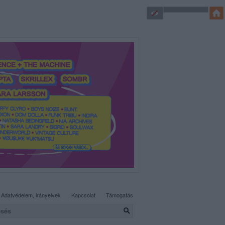
SÜTI BEÁLLÍTÁSOK MÓDOSÍTÁSA
Adatvédelem, irányelvek
Kapcsolat
Támogatás