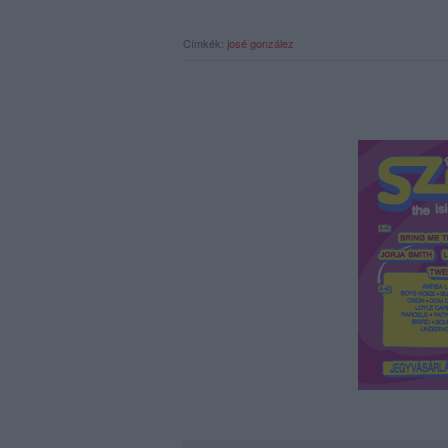
Címkék:
josé gonzález