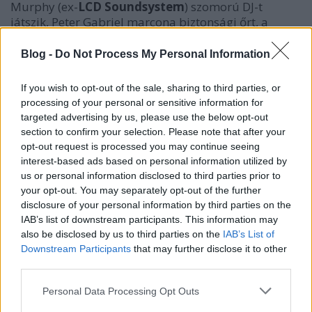
Murphy (ex-
LCD Soundsystem
) szomorú DJ-t
játszik, Peter Gabriel marcona biztonsági őrt, a
felbukkanó Pókember jelmez pedig ismét Andrew
Garfieldet takarja.
Blog -
Do Not Process My Personal Information
If you wish to opt-out of the sale, sharing to third parties, or
AZ ARCADE FIRE AZ IDEI TURNÉJÁN RENGETEG
processing of your personal or sensitive information for
FELDOLGOZÁST JÁTSZOTT, ITT ÍRTUNK AZ ÖSSZESRŐL.
targeted advertising by us, please use the below opt-out
section to confirm your selection. Please note that after your
opt-out request is processed you may continue seeing
A bizarr történet szerint a zenekar a 2011-es nyári
interest-based ads based on personal information utilized by
turnéjának párizsi állomásán Will Butler (
Win
us or personal information disclosed to third parties prior to
Butler
frontember/énekes testvére) 27.
your opt-out. You may separately opt-out of the further
születésnapját ünneplik, és minden rendben is
disclosure of your personal information by third parties on the
megy, mindaddig, amíg a kisegítő személyzet egy
IAB’s list of downstream participants. This information may
tagja le nem megy a borospincébe és fel nem hoz
also be disclosed by us to third parties on the
IAB’s List of
egy Jim 27 címkéjű üveget. Miután ebbe
Tim
Downstream Participants
that may further disclose it to other
Kingsbury
gitáros beleiszik, késes gyilkossá válik,
third parties.
aki ugyan végigmurdeli az egész tagságot, de
Please note that this website/app uses one or more Google
Personal Data Processing Opt Outs
igazából Willre vadászik. Természetesen az egész
services and may gather and store information including but
inkább vicces, mint ijesztő, főleg ha leesik az a