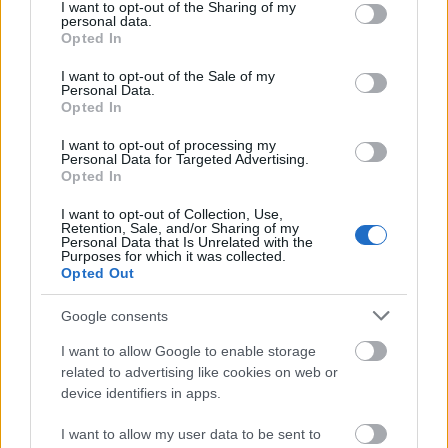
not limited to your visit or usage behaviour. You may click to
I want to opt-out of the Sharing of my
rengeteg utalás, amikkel különböző filmművészeti
personal data.
grant or deny consent to Google and its third-party tags to
Opted In
remekeket idéznek meg. Az eleje tiszta
use your data for below specified purposes in below Google
egzisztencialista horror, a
The National
gitáros
consent section.
I want to opt-out of the Sale of my
ikrei a
Ragyogás
kislányait játsszák, Kingsbury
Personal Data.
gyilkosáról pedig többször beugorhat a
Twin Peaks
Opted In
BOB-ja is. A csattanót nem áruljuk el, elég az hozzá,
I want to opt-out of processing my
hogy a miérteket a
Slash
-nek öltözött
Regine
Personal Data for Targeted Advertising.
Chassagne
magyarázza el, miközben egy jógaguru
Opted In
mellett a
Sweet Child O' Mine
-t játssza. Instant
I want to opt-out of Collection, Use,
klasszikus.
Retention, Sale, and/or Sharing of my
Personal Data that Is Unrelated with the
Purposes for which it was collected.
Opted Out
Az Arcade Fire halloweeni ajándéka, egy teljes horror
kisjátékfilm:
Google consents
I want to allow Google to enable storage
related to advertising like cookies on web or
device identifiers in apps.
I want to allow my user data to be sent to