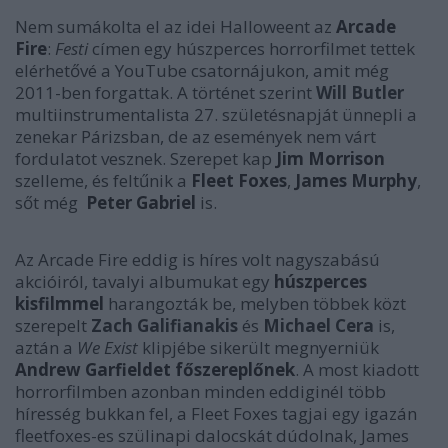
Nem sumákolta el az idei Halloweent az
Arcade
Fire
:
Festi
címen egy húszperces horrorfilmet tettek
elérhetővé a YouTube csatornájukon, amit még
2011-ben forgattak. A történet szerint
Will Butler
multiinstrumentalista 27. születésnapját ünnepli a
zenekar Párizsban, de az események nem várt
fordulatot vesznek. Szerepet kap
Jim Morrison
szelleme, és feltűnik a
Fleet Foxes
,
James Murphy
,
sőt még
Peter Gabriel
is.
Az Arcade Fire eddig is híres volt nagyszabású
akcióiról, tavalyi albumukat egy
húszperces
kisfilmmel
harangozták be, melyben többek közt
szerepelt
Zach Galifianakis
és
Michael Cera
is,
aztán a
We Exist
klipjébe sikerült megnyerniük
Andrew Garfieldet főszereplőnek
. A most kiadott
horrorfilmben azonban minden eddiginél több
híresség bukkan fel, a Fleet Foxes tagjai egy igazán
fleetfoxes-es szülinapi dalocskát dúdolnak, James