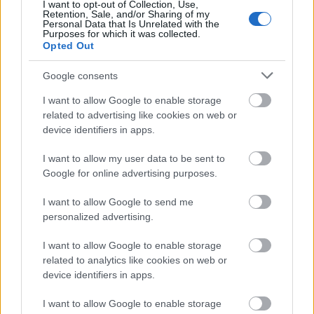
I want to opt-out of Collection, Use,
végzett bonyolult instrukciónk (legyen hangos)
Retention, Sale, and/or Sharing of my
alapján." Mivel sikerült eltalálniuk a hangzást és
Personal Data that Is Unrelated with the
Purposes for which it was collected.
saját bevallásuk szerint elég termékenyek is, már
Opted Out
most megvan, hogy jövő júniusban mennek ki az
olasz stúdióba a következő lemezt felvenni -
"no nem
Google consents
azért, mert akkora burzsuj yuppiek vagyunk, hanem
I want to allow Google to enable storage
mert a magasabb napidíjat jobban ellensúlyozza a
related to advertising like cookies on web or
közös munkatempó árleszorító hatása, szóval
device identifiers in apps.
olcsóbban kijövünk, mint ha itthon szarakodnánk."
I want to allow my user data to be sent to
A zenekar egész működésére jellemző ez a gyors és
Google for online advertising purposes.
határozott, tökölés- és bonyolításmentes attitűd,
I want to allow Google to send me
vagy ahogy Sarkadi Miklós fogalmaz:
"koncepció a
personalized advertising.
teljes koncepciótlanság. Hiszünk a kuszaság kamasz
bájában,. Illetve azt csináljuk, ami jól esik, úgy ahogy jól
I want to allow Google to enable storage
esik, és akkor amikor jól esik."
Elsőre egy igazi,
related to analytics like cookies on web or
mocsarasan varacskos riffekben tobzódó,
device identifiers in apps.
irgalmatlanul döngölős punkos garázsrock albumot
esett jól odasózni az asztalra, hozzá egy igencsak
I want to allow Google to enable storage
súlyos borítóval, ami
Elekes Áron
munkája.
"A