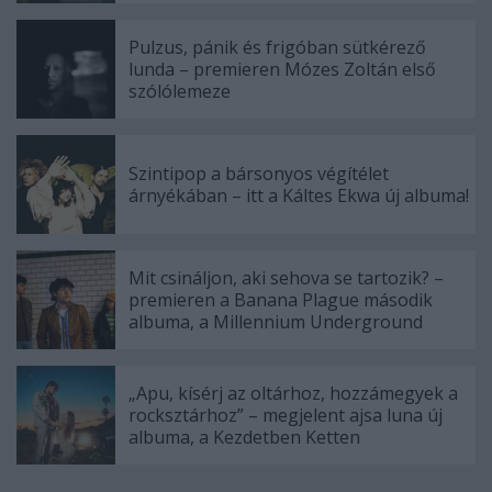
Pulzus, pánik és frigóban sütkérező
lunda – premieren Mózes Zoltán első
szólólemeze
Szintipop a bársonyos végítélet
árnyékában – itt a Káltes Ekwa új albuma!
Mit csináljon, aki sehova se tartozik? –
premieren a Banana Plague második
albuma, a Millennium Underground
„Apu, kísérj az oltárhoz, hozzámegyek a
rocksztárhoz” – megjelent ajsa luna új
albuma, a Kezdetben Ketten