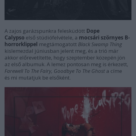
A zajos garázspunkra felesküdött
Dope
Calypso
első stúdiófelvétele, a
mocsári szörnyes B-
horrorklippel
megtámogatott
Black Swamp Thing
kislemezdal júniusban jelent meg, és a trió már
akkor előrevetítette, hogy szeptember közepén jön
az első albumuk. A lemez pontosan meg is érkezett,
Farewell To The Fairy, Goodbye To The Ghost
a címe
és mi mutatjuk be elsőként.