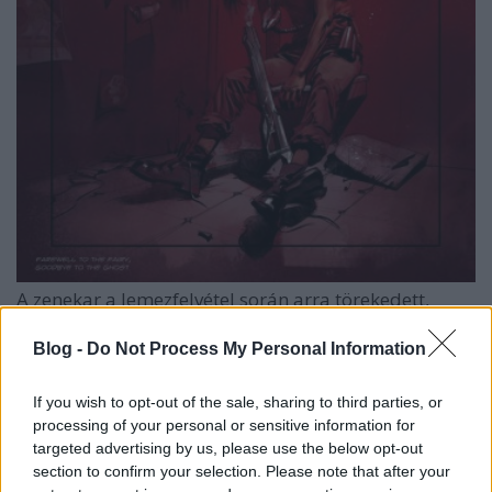
A zenekar a lemezfelvétel során arra törekedett,
hogy a feljátszott anyagot hallják viszont a lehető
legkevesebb változtatással, utómunkával. Az összes
Blog -
Do Not Process My Personal Information
hangszeres részt együtt játszották fel az LV
hangstúdióban,
Herczig Balázs
hangmérnök
If you wish to opt-out of the sale, sharing to third parties, or
felügyeletével.
"Az összes refrént felüvöltöztük
processing of your personal or sensitive information for
'csordavokállal', majd felénekeltem a dalokat - minden
targeted advertising by us, please use the below opt-out
énekrész egy gitárkombón keresztül lett felvéve a
section to confirm your selection. Please note that after your