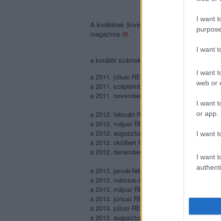
I want t
A korábbiak (kivéve az elsőt, ami már sold o
purpose
magazinra
itt
.
I want 
a korábbi számok fókusztémái:
I want t
a 2011. júliusi REC001
Popzene és nyár
web or d
a 2011. szeptemberi REC002
Popzene és ho
a 2011. novemberi REC003
Popzene és gye
I want t
or app.
a 2012. februári REC004
Popzene és drogo
a 2012. májusi REC005
Vidék vs főváros
a 2012. augusztusi REC006
Popzene és spo
I want t
a 2012. októberi REC007
Popzene és divat
a 2012. decemberi REC008
Popzene és éde
I want t
authenti
a 2013. január-februári REC009
Zenepuzzle
a 2013. március-áprilisi REC010
Újrakezdők
a 2013. májusi REC011
DM-láz
a 2013. júniusi REC012 a
Magyar hiphop
a 2013. júliusi REC013
Summer jam
a 2013. augusztusi REC014
Italdiszkó