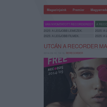
Magazinjaink
Premier
Magyarrad
VAN NYOMTATOTT RECORDERED?
A RECO
2025: A LEGJOBB LEMEZEK.
2025: A
2025: A LEGJOBB FILMEK.
2025: A
UTCÁN A RECORDER MA
2014.09.12. 19:19,
RERECORDER