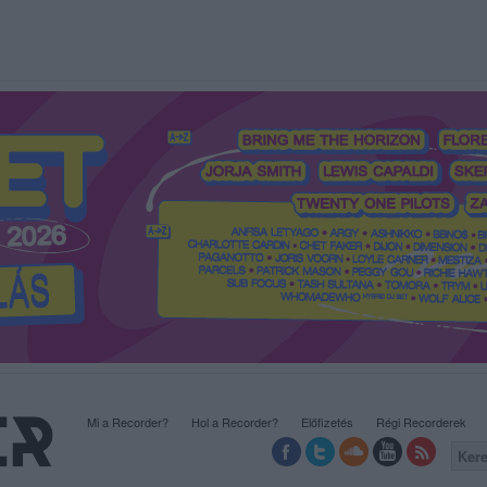
Mi a Recorder?
Hol a Recorder?
Előfizetés
Régi Recorderek