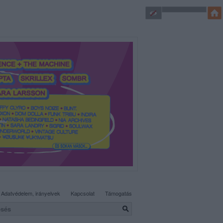
SÜTI BEÁLLÍTÁSOK MÓDOSÍTÁSA
Adatvédelem, irányelvek
Kapcsolat
Támogatás