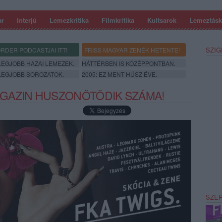
ar
Interjú
Lemezkritika
Filmkritika
Kultsarok
Lemeztásk
SZIG
RDER PODCASTJAI ITT!
FRISS MAGYAR ZENÉK HETENTE!
 LEGJOBB HAZAI LEMEZEK.
HÁTTÉRBEN IS KÖZÉPPONTBAN.
 LEGJOBB SOROZATOK.
2005: EZ MENT HÚSZ ÉVE.
GAZIN HUSZONÖTÖDIK SZÁMA!
SZE