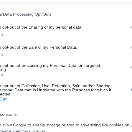
ől a skót zene talán legfontosabb alakjáról, valamint egy cikk az
l Data Processing Opt Outs
hogyan, miért
o opt-out of the Sharing of my personal data.
Manic Street Preachers
-szel és az Ultrahang-főszervező
Nun
In
, adatokról és trendekről szól
o opt-out of the Sale of my Personal Data.
 is, a
Világrecorder
, amit értelemszerűen a world musicnak
In
juk be
to opt-out of processing my Personal Data for Targeted
zene kapcsolatát járjuk körbe
ing.
In
o opt-out of Collection, Use, Retention, Sale, and/or Sharing
mezéről, meg a kiváló
Music Go Music
-ról
ersonal Data that Is Unrelated with the Purposes for which it
lected.
Out
nks
stb.)
mberi számot.
consents
o allow Google to enable storage related to advertising like cookies on
evice identifiers in apps.