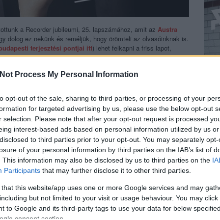
tottunk a Recorder jubileumi, 25. lapszámához, amit az
Austra
gy dolog ez nekünk és reméljük, hogy örömteli az olvasóinknak is.
budapesti terjesztési pontjai itt
) lehet felkapni a friss lapot,
ná, hiszen szeptember 18-án Skócia arról népszavaz, hogy
árhogy is nézzük - fontos kérdés. Ahogyan az is fontos, hogy ebben
Not Process My Personal Information
f András
(a Magyar Narancs zenerovatának szerkesztője),
Rónai
er Balázs
(az Origo volt főszerkesztője) írásai is olvashatók a
nk legforróbb jelenségét, a bemutatkozó lemezét nemrég
to opt-out of the sale, sharing to third parties, or processing of your per
 keresni
és lehet szeretni Magyarország egyetlen popzenei
formation for targeted advertising by us, please use the below opt-out s
ljes tartalom!
r selection. Please note that after your opt-out request is processed y
eing interest-based ads based on personal information utilized by us or
disclosed to third parties prior to your opt-out. You may separately opt-
losure of your personal information by third parties on the IAB’s list of
. This information may also be disclosed by us to third parties on the
IA
alypso
Participants
that may further disclose it to other third parties.
nge
 that this website/app uses one or more Google services and may gath
including but not limited to your visit or usage behaviour. You may click 
, valamint körkép a semmiből előtűnt előadókról
Lewis
kapcsán
 to Google and its third-party tags to use your data for below specifi
ttekintés a skót popzene történetéről, gyűjtésben a kedvenc 20
BEL
ogle consent section.