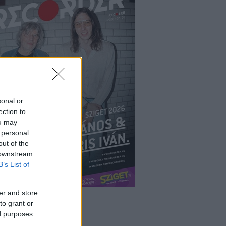
sonal or
ection to
ou may
 personal
out of the
 downstream
B’s List of
er and store
to grant or
ed purposes
ÉPÉS