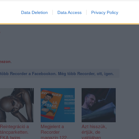
Data Deletion
Data Access
Privacy Policy
e
szezon
.
öbb Recorder a Facebookon. Még több Recorder, ott, igen.
Reintegráció a
Megjelent a
Azt hisszük,
táncparketten.
Recorder
értjük, de
FKA twigs
magazin 122.
valójában