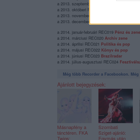
a 2013. szeptemberi REC015
Újsuli
a 2013. októberi REC016
1993
a 2013. novemberi REC017
Art és pop
a 2013. decemberi REC018
Topzenék 2013
a 2014. január-februári REC019
Pénz és zen
a 2014. márciusi REC020
Archív zene
a 2014. áprilisi REC021
Politika és pop
a 2014. májusi REC022
Könyv és pop
a 2014. júniusi REC023
Brazilradar
a 2014. július-augusztusi REC024
Fesztivál
Még több Recorder a Facebookon. Még t
Ajánlott bejegyzések:
Másnapfény a
Szombati
tánctéren. FKA
Sziget-ajánló:
Twigs:
Egymás után