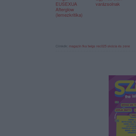
EUSEXUA
varázsolnak
Afterglow
(lemezkritika)
Címkék:
magazin
fka twigs
rec025
skócia és zene