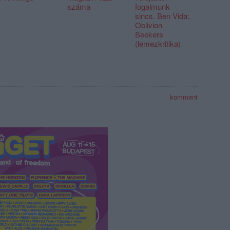
száma
fogalmunk
sincs. Ben Vida:
Oblivion
Seekers
(lemezkritika)
komment