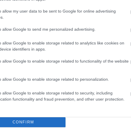
o allow my user data to be sent to Google for online advertising
ut) és az új lapszám
itt megrendelhető
, és már elő is fizethetsz a
s.
to allow Google to send me personalized advertising.
o allow Google to enable storage related to analytics like cookies on
evice identifiers in apps.
moszexualitás
,
rekek
o allow Google to enable storage related to functionality of the website
k
rt
o allow Google to enable storage related to personalization.
sség
o allow Google to enable storage related to security, including
cation functionality and fraud prevention, and other user protection.
CONFIRM