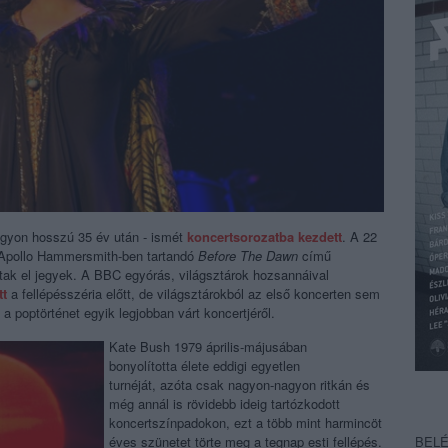
agyon hosszú 35 év után - ismét
koncertsorozatba kezdett
. A 22
Apollo Hammersmith-ben
tartandó
Before The Dawn
című
ytak el jegyek. A BBC egyórás, világsztárok hozsannáival
tt
a fellépésszéria előtt, de világsztárokból az első koncerten sem
a a poptörténet egyik legjobban várt koncertjéről.
Kate Bush 1979 április-májusában
bonyolította
élete eddigi egyetlen
turnéját,
azóta csak nagyon-nagyon ritkán és
még annál is rövidebb ideig tartózkodott
koncertszínpadokon, ezt a több mint harmincöt
éves szünetet törte meg a tegnap esti fellépés.
BEL