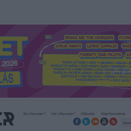
Mi a Recorder?
Hol a Recorder?
Előfizetés
Régi Recorderek