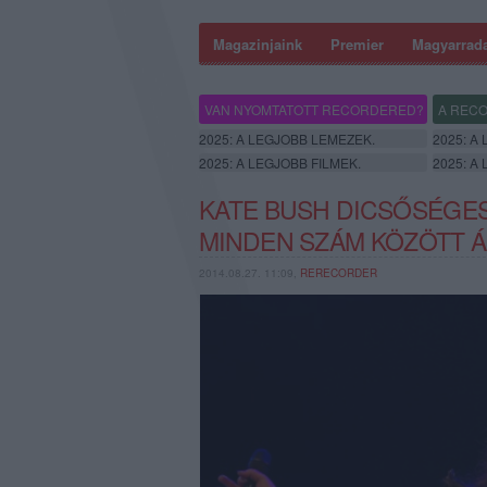
Magazinjaink
Premier
Magyarrad
VAN NYOMTATOTT RECORDERED?
A RECO
2025: A LEGJOBB LEMEZEK.
2025: A
2025: A LEGJOBB FILMEK.
2025: A
KATE BUSH DICSŐSÉGE
MINDEN SZÁM KÖZÖTT Á
2014.08.27. 11:09,
RERECORDER