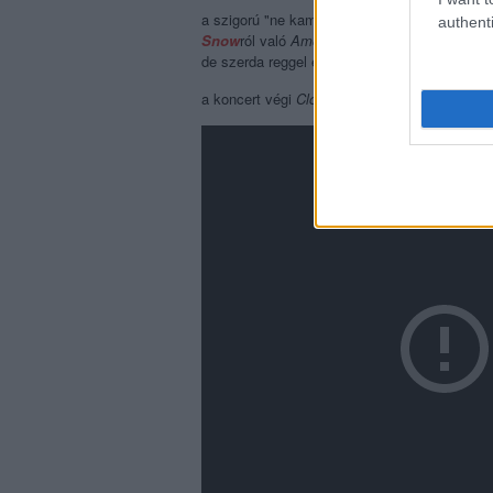
a szigorú "ne kamerázz!" szabály ellenére t
authenti
Snow
ról való
Among Angels
zongorás, nagyon
de szerda reggel eltávolította a feltöltő azt,
a koncert végi
Cloudbusting
zárlata viszont mé