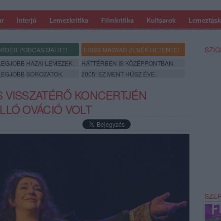
ar
Interjú
Lemezkritika
Filmkritika
Kultsarok
Lemeztásk
SZIG
RDER PODCASTJAI ITT!
FRISS MAGYAR ZENÉK HETENTE!
 LEGJOBB HAZAI LEMEZEK.
HÁTTÉRBEN IS KÖZÉPPONTBAN.
 LEGJOBB SOROZATOK.
2005: EZ MENT HÚSZ ÉVE.
S VISSZATÉRŐ KONCERTJÉN
LLÓ OVÁCIÓ VOLT
SZE