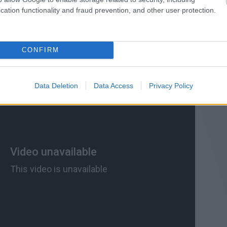
ermészetesen készültek videók az eseményről, ez a
50 Words For
cation functionality and fraud prevention, and other user protection.
 távolról rögzített előadása fent volt a YouTube-on egy darabig,
g látható itt is:
CONFIRM
Data Deletion
Data Access
Privacy Policy