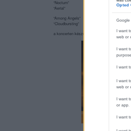
“Nocturn”
Opted 
“Aerial”
“Among Angels”
Google 
“Cloudbursting”
I want t
a koncerten készült további hivatalos fotók
web or d
I want t
purpose
I want 
I want t
web or d
I want t
or app.
I want t
I want t