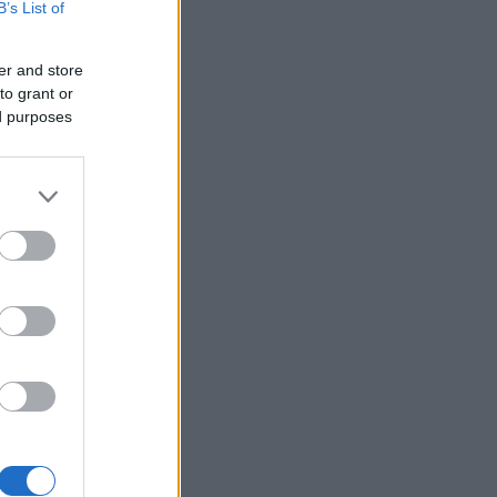
B’s List of
er and store
to grant or
ed purposes