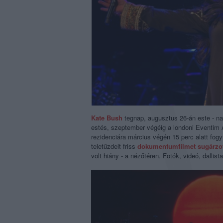
Kate Bush
tegnap, augusztus 26-án este - n
estés, szeptember végéig a londoni
Eventim 
rezidenciára március végén 15 perc alatt fog
teletűzdelt friss
dokumentumfilmet sugárzo
volt hiány - a nézőtéren. Fotók, videó, dallist