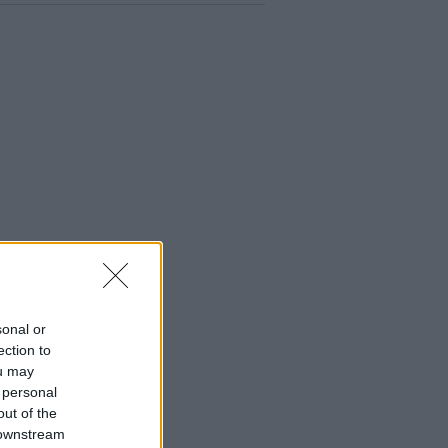
sonal or
ection to
ou may
 personal
out of the
 downstream