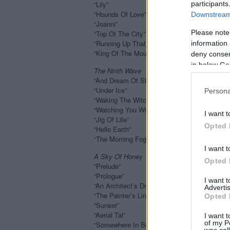
participants
“Lily”
“Hounds Of Love”
Downstream 
“Joanni”
Please note
“Top Of The City”
“Running Up That Hill”
information 
“King Of The Mountain”
deny consent
in below Go
The Ninth Wave
“And Dream Of Sheep”
“Under Ice”
Persona
“Waking The Witch”
“Watching You Without Me”
I want t
“Jig Of Life”
Opted 
“Hello Earth”
“The Morning Fog”
I want t
A Sky Of Honey
Opted 
“Prelude”
“Prologue”
I want 
“An Architect’s Dream”
Advertis
“The Painter’s Link”
Opted 
“Sunset”
“Aerial Tal”
I want t
of my P
“Somewhere In Between”
was col