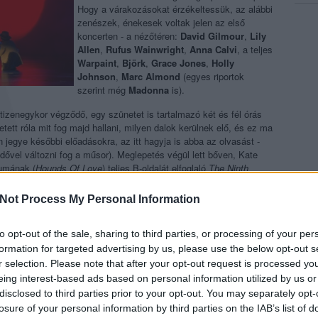
Hogy a várakozásokat érzékeltessük, az alábbi
zenészek, énekesek voltak jelen az első
koncerten - a nézőtéren:
David Gilmour
,
Lily
Allen
,
Rufus Wainwright
,
Anna Calvi
, a teljes
Warpaint
,
Björk
,
Grace Jones
,
Holly
Johnson
,
Marc Almond
(egyes riportok
szerint még
Madonna
is).
zenegykor végződő, egy szünetet is tartalmazó két és fél órás
ett róla mit fog majd hallani, milyen dalok kerülnek elő, és ez ma
n jegye későbbi előadásokra, az itt hagyja is abba az olvasást -
dővel változni fog a műsor). Meglepetés végül lett bőven, Kate
bumának (
Hounds Of Love
) teljes B-oldalát elfoglaló
The Ninth
s lemezének (
Aerial
) szintén egybefüggő második felét, az
A Sky
letek, jelmezek, kellékek, fények között, perfektül kitalált
Not Process My Personal Information
oly színházi hatásokkal került át koncertközegbe.
Beszámolók
pertoárt, annak ellenére, hogy a teljes műsor alatt az ő mozgása
to opt-out of the sale, sharing to third parties, or processing of your per
égy albumról nem játszott semmit, de ezzel kapcsolatban látszólag
 a - szintén a beszámolók alapján - végig vastapsot és álló
formation for targeted advertising by us, please use the below opt-out s
y mindezt egyszer legalább egy dvd-ről viszontláthatjuk.
r selection. Please note that after your opt-out request is processed y
eing interest-based ads based on personal information utilized by us or
disclosed to third parties prior to your opt-out. You may separately opt-
losure of your personal information by third parties on the IAB’s list of