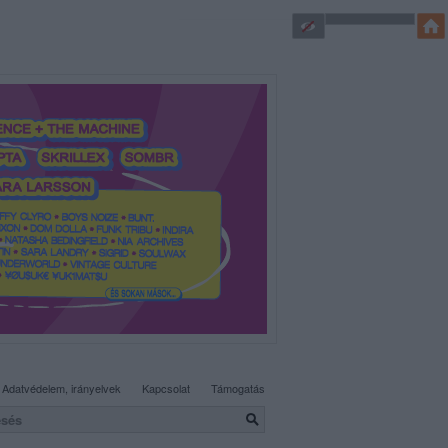
SÜTI BEÁLLÍTÁSOK MÓDOSÍTÁSA
Adatvédelem, irányelvek
Kapcsolat
Támogatás