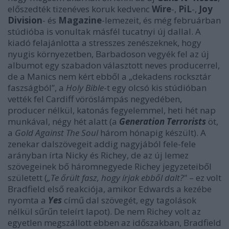
előszedték tizenéves koruk kedvenc
Wire
-,
PiL
-,
Joy
Division
- és
Magazine
-lemezeit, és még februárban
stúdióba is vonultak másfél tucatnyi új dallal. A
kiadó felajánlotta a stresszes zenészeknek, hogy
nyugis környezetben, Barbadoson vegyék fel az új
albumot egy szabadon választott neves producerrel,
de a Manics nem kért ebből a „dekadens rocksztár
faszságból”, a
Holy Bible
-t egy olcsó kis stúdióban
vették fel Cardiff vöröslámpás negyedében,
producer nélkül, katonás fegyelemmel, heti hét nap
munkával, négy hét alatt (a
Generation Terrorists
öt,
a
Gold Against The Soul
három hónapig készült). A
zenekar dalszövegeit addig nagyjából fele-fele
arányban írta Nicky és Richey, de az új lemez
szövegeinek bő háromnegyede Richey jegyzeteiből
született (
„Te őrült fasz, hogy írjak ebből dalt?"
– ez volt
Bradfield első reakciója, amikor Edwards a kezébe
nyomta a
Yes
című dal szövegét, egy tagolások
nélkül sűrűn teleírt lapot). De nem Richey volt az
egyetlen megszállott ebben az időszakban, Bradfield