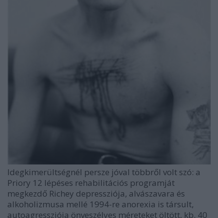
Idegkimerültségnél persze jóval többről volt szó: a
Priory 12 lépéses rehabilitációs programját
megkezdő Richey depressziója, alvászavara és
alkoholizmusa mellé 1994-re anorexia is társult,
autoagressziója önveszélyes méreteket öltött, kb. 40