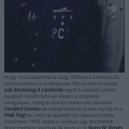
Hogy mire számíthat a világ 1994-ben a Manicstől,
abból elsőként a
Gold Against The Soul
ról kimásolt
Life Becoming A Landslide
egyik b-oldalas száma
nyújtott ízelítőt február elején: a szögletes
hangzással, rideg és komor modorban támadó
Comfort Comes
nak sokkal több köze van mondjuk a
Pink Flag
hez, mint az
Appetite For Destruction
höz.
Valamikor 1993 végén a zenekar úgy dönthetett,
hogy mégsem akarnak ők lenni az új
Guns N' Roses
,