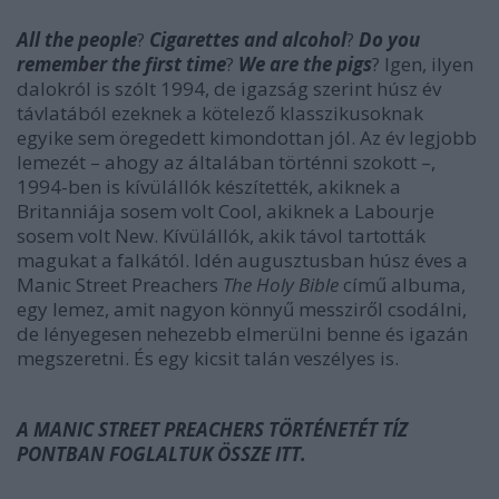
All the people
?
Cigarettes and alcohol
?
Do you
remember the first time
?
We are the pigs
? Igen, ilyen
dalokról is szólt 1994, de igazság szerint húsz év
távlatából ezeknek a kötelező klasszikusoknak
egyike sem öregedett kimondottan jól. Az év legjobb
lemezét – ahogy az általában történni szokott –,
1994-ben is kívülállók készítették, akiknek a
Britanniája sosem volt Cool, akiknek a Labourje
sosem volt New. Kívülállók, akik távol tartották
magukat a falkától. Idén augusztusban húsz éves a
Manic Street Preachers
The Holy Bible
című albuma,
egy lemez, amit nagyon könnyű messziről csodálni,
de lényegesen nehezebb elmerülni benne és igazán
megszeretni. És egy kicsit talán veszélyes is.
A MANIC STREET PREACHERS TÖRTÉNETÉT TÍZ
PONTBAN FOGLALTUK ÖSSZE ITT.