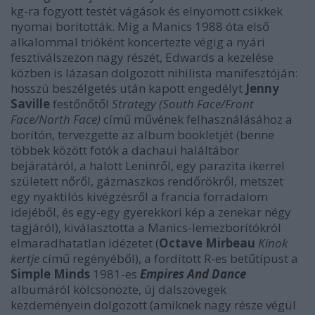
kg-ra fogyott testét vágások és elnyomott csikkek
nyomai borították. Míg a Manics 1988 óta első
alkalommal trióként koncertezte végig a nyári
fesztiválszezon nagy részét, Edwards a kezelése
közben is lázasan dolgozott nihilista manifesztóján:
hosszú beszélgetés után kapott engedélyt
Jenny
Saville
festőnőtől
Strategy (South Face/Front
Face/North Face)
című művének felhasználásához a
borítón, tervezgette az album bookletjét (benne
többek között fotók a dachaui haláltábor
bejáratáról, a halott Leninről, egy parazita ikerrel
született nőről, gázmaszkos rendőrökről, metszet
egy nyaktilós kivégzésről a francia forradalom
idejéből, és egy-egy gyerekkori kép a zenekar négy
tagjáról), kiválasztotta a Manics-lemezborítókról
elmaradhatatlan idézetet (
Octave Mirbeau
Kínok
kertje
című regényéből), a fordított R-es betűtípust a
Simple Minds
1981-es
Empires And Dance
albumáról kölcsönözte, új dalszövegek
kezdeményein dolgozott (amiknek nagy része végül