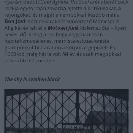
nyarán kiadott
Gold Against The Soul
arénabarát cock
rockja egyformán zavarba ejtette a kritikusokat, a
rajongókat, és magát a nem sokkal később már a
Bon Jovi
előzenekaraként koncertező Manicset is.
Alig két év telt el a
Motown Junk
kislemez óta – ilyen
kevés idő is elég arra, hogy négy harcosan
kapitalizmusellenes, marxista-szituacionista
glampunkot bedaráljon a korporát gépezet? És
1993-ból még hátra volt fél év, és csak még sokkal
rosszabb lett minden.
The sky is swollen black