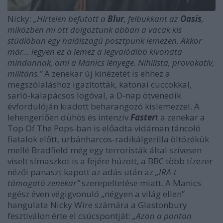
Nicky:
„Hirtelen befutott a
Blur
, felbukkant az
Oasis
,
miközben mi ott dolgoztunk abban a vacak kis
stúdióban egy halálszagú posztpunk lemezen. Akkor
már... legyen ez a lemez a legvalódibb kivonata
mindannak, ami a Manics lényege. Nihilista, provokatív,
militáns.”
A zenekar új kinézetét is ehhez a
megszólaláshoz igazították, katonai cuccokkal,
sarló-kalapácsos logóval, a D-nap ötvenedik
évfordulóján kiadott beharangozó kislemezzel. A
lehengerlően dühös és intenzív
Faster
t a zenekar a
Top Of The Pops-ban is előadta vidáman táncoló
fiatalok előtt, urbánharcos-radikálgerilla öltözékük
mellé Bradfield még egy terroristák által szívesen
viselt símaszkot is a fejére húzott, a BBC több tízezer
nézői panaszt kapott az adás után az
„IRA-t
támogató zenekar”
szerepeltetése miatt. A Manics
egész éven végigvonuló „négyen a világ ellen”
hangulata Nicky Wire számára a Glastonbury
fesztiválon érte el csúcspontját:
„Azon a ponton