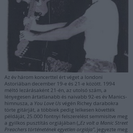
Az év három koncerttel ért véget a londoni
Astoriában december 19-e és 21-e között. 1994
méltó lezárásaként 21-én, az utolsó szám, a
lényegesen ártatlanabb és naivabb 92-es év Manics-
himnusza, a
You Love Us
végén Richey darabokra
törte gitárját, a többiek pedig lelkesen követték
példáját, 25.000 fontnyi felszerelést semmisítve meg
a gyilkos pusztítás orgiájában („
Ez volt a Manic Street
Preachers történetének egyetlen orgiája”
, jegyezte meg