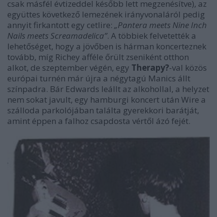
csak másfél évtizeddel később lett megzenésítve), az
együttes következő lemezének irányvonaláról pedig
annyit firkantott egy cetlire:
„Pantera meets Nine Inch
Nails meets Screamadelica”
. A többiek felvetették a
lehetőséget, hogy a jövőben is hárman koncerteznek
tovább, míg Richey afféle őrült zseniként otthon
alkot, de szeptember végén, egy
Therapy?
-val közös
európai turnén már újra a négytagú Manics állt
színpadra. Bár Edwards leállt az alkohollal, a helyzet
nem sokat javult, egy hamburgi koncert után Wire a
szálloda parkolójában találta gyerekkori barátját,
amint éppen a falhoz csapdosta vértől ázó fejét.