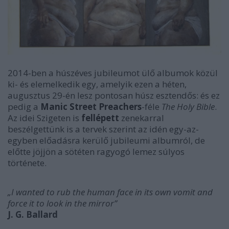
2014-ben a húszéves jubileumot ülő albumok közül
ki- és elemelkedik egy, amelyik ezen a héten,
augusztus 29-én lesz pontosan húsz esztendős: és ez
pedig a
Manic Street Preachers
-féle
The Holy Bible
.
Az idei Szigeten is
fellépett
zenekarral
beszélgettünk is a tervek szerint az idén egy-az-
egyben előadásra kerülő jubileumi albumról, de
előtte jöjjön a sötéten ragyogó lemez súlyos
története.
„I wanted to rub the human face in its own vomit and
force it to look in the mirror”
J. G. Ballard