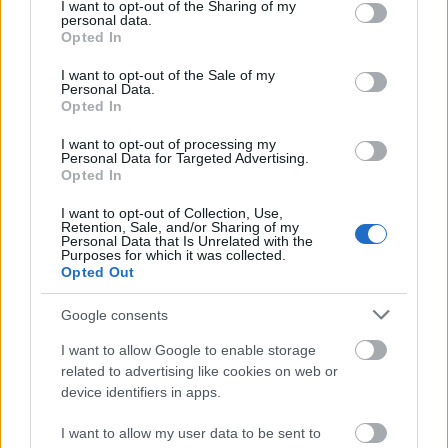
not limited to your visit or usage behaviour. You may click to
I want to opt-out of the Sharing of my
personal data.
grant or deny consent to Google and its third-party tags to
Opted In
use your data for below specified purposes in below Google
consent section.
I want to opt-out of the Sale of my
Personal Data.
Opted In
I want to opt-out of processing my
Personal Data for Targeted Advertising.
Opted In
I want to opt-out of Collection, Use,
Retention, Sale, and/or Sharing of my
Personal Data that Is Unrelated with the
Purposes for which it was collected.
Opted Out
Google consents
A Manic Street Preachers harmadik nagylemeze
1994. augusztus 29-én jelent meg, egy napon a
I want to allow Google to enable storage
Definitely Maybe
-vel, és mialatt a populista
related to advertising like cookies on web or
proletárrock keresztbe-kasul letarolta az országot, a
device identifiers in apps.
prostitúcióról, amerikai kultúrterrorról,
nacionalizmusról és neofasizmusról,
I want to allow my user data to be sent to