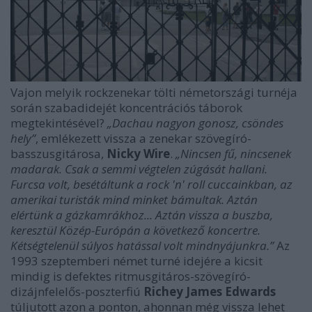
Vajon melyik rockzenekar tölti németországi turnéja
során szabadidejét koncentrációs táborok
megtekintésével?
„Dachau nagyon gonosz, csöndes
hely”
, emlékezett vissza a zenekar szövegíró-
basszusgitárosa,
Nicky Wire
.
„Nincsen fű, nincsenek
madarak. Csak a semmi végtelen zúgását hallani.
Furcsa volt, besétáltunk a rock 'n' roll cuccainkban, az
amerikai turisták mind minket bámultak. Aztán
elértünk a gázkamrákhoz... Aztán vissza a buszba,
keresztül Közép-Európán a következő koncertre.
Kétségtelenül súlyos hatással volt mindnyájunkra.”
Az
1993 szeptemberi német turné idejére a kicsit
mindig is defektes ritmusgitáros-szövegíró-
dizájnfelelős-poszterfiú
Richey James Edwards
túljutott azon a ponton, ahonnan még vissza lehet