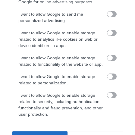
halálbüntetésről, anorexiáról, holokausztról, Tipper
Google for online advertising purposes.
Gore-ról, Hitlerről, Mussoliniről, Horthyról,
I want to allow Google to send me
Zsirinovszkijról, Le Penről, Milosevicsről, Pol Potról,
personalized advertising.
Kate Mossról, Twiggy-ről, Sylvia Plath-ról, Harold
Pinterről, Sigmund Rascherről, Winston Churchillről,
I want to allow Google to enable storage
rothadó húsról és hatmillió sikoltozó lélekről, az
related to analytics like cookies on web or
emberiség minden mocskáról és hányadékáról, de
device identifiers in apps.
mindezek fölött önundorról, öngyűlöletről,
önsebzésről prédikáló
Szent Biblia
gótikus
I want to allow Google to enable storage
posztpunkja négy hét után eltűnt a brit
related to functionality of the website or app.
albumlistáról.
„Katasztrófa volt”
, mondta később a
zenekar A&R menedzsere.
„Nem hiszem, hogy Richey
I want to allow Google to enable storage
helyzete segítette volna az eladásokat. Úgy gondolom,
related to personalization.
inkább elijesztette az embereket. Ami
Kurt Cobain
nel
történt, az megrendítő volt, és vonzotta a közönséget a
I want to allow Google to enable storage
Nirvaná
hoz. Abban, amit Richey tett magával, nem volt
related to security, including authentication
semmi költői vagy romantikus. Mentális betegség volt,
functionality and fraud prevention, and other
elmebaj.”
Bár jó kritikákat kapott, a sajtó figyelme
user protection.
nem annyira a
Holy Bible
-ra irányult, sokkal inkább
az emberre, aki az album nyomasztó világát