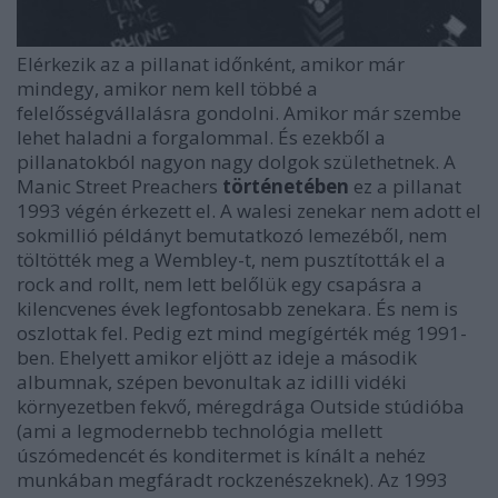
Elérkezik az a pillanat időnként, amikor már
mindegy, amikor nem kell többé a
felelősségvállalásra gondolni. Amikor már szembe
lehet haladni a forgalommal. És ezekből a
pillanatokból nagyon nagy dolgok születhetnek. A
Manic Street Preachers
történetében
ez a pillanat
1993 végén érkezett el. A walesi zenekar nem adott el
sokmillió példányt bemutatkozó lemezéből, nem
töltötték meg a Wembley-t, nem pusztították el a
rock and rollt, nem lett belőlük egy csapásra a
kilencvenes évek legfontosabb zenekara. És nem is
oszlottak fel. Pedig ezt mind megígérték még 1991-
ben. Ehelyett amikor eljött az ideje a második
albumnak, szépen bevonultak az idilli vidéki
környezetben fekvő, méregdrága Outside stúdióba
(ami a legmodernebb technológia mellett
úszómedencét és konditermet is kínált a nehéz
munkában megfáradt rockzenészeknek). Az 1993