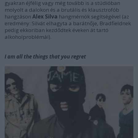
gyakran éjfélig vagy még tovább is a stúdióban
molyolt a dalokon és a brutális és klausztrofób
hangzáson
Alex Silva
hangmérnök segítségével (az
eredmény: Silvát elhagyta a barátnője, Bradfieldnek
pedig ekkoriban kezdődtek éveken át tartó
alkoholproblémái).
I am all the things that you regret