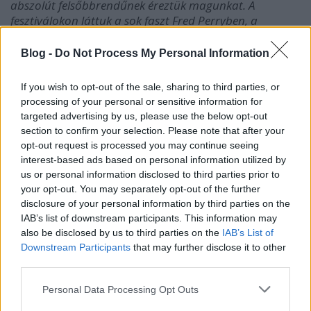
abszolút felsőbbrendűnek éreztük magunkat. A
fesztiválokon láttuk a sok faszt Fred Perryben, a
kibaszott britpop-egyenruháikban, mi meg úgy néztünk
ki, mintha az
Apokalipszis most
ból kerültünk volna
Blog -
Do Not Process My Personal Information
oda. Glastonburyben tapintható volt a kölcsönös
gyűlölet köztük és köztünk. Fantasztikus érzés volt.
If you wish to opt-out of the sale, sharing to third parties, or
Belekiabáltam a kamerába: építsenek egy elkerülőutat e
processing of your personal or sensitive information for
fölé a szarkupac fölé!”
targeted advertising by us, please use the below opt-out
section to confirm your selection. Please note that after your
opt-out request is processed you may continue seeing
HA POLITIKAI TÉMÁJÚ DALOK: A MANICS AKKOR IS
interest-based ads based on personal information utilized by
MEGKERÜLHETETLEN.
us or personal information disclosed to third parties prior to
your opt-out. You may separately opt-out of the further
disclosure of your personal information by third parties on the
A tiny animal drawn into a quarter circle
IAB’s list of downstream participants. This information may
also be disclosed by us to third parties on the
IAB’s List of
Downstream Participants
that may further disclose it to other
third parties.
Please note that this website/app uses one or more Google
Personal Data Processing Opt Outs
services and may gather and store information including but