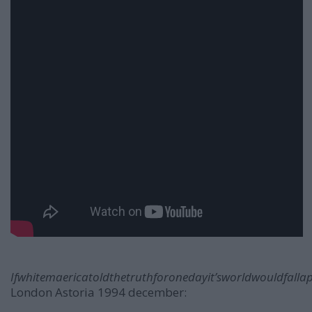
Ifwhitemaericatoldthetruthforonedayit’sworldwouldfalla
London Astoria 1994 december: