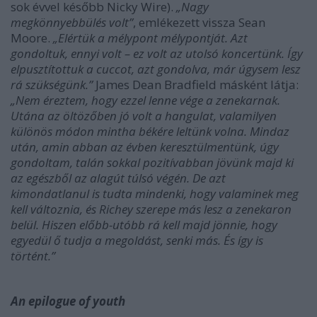
sok évvel később Nicky Wire).
„Nagy
megkönnyebbülés volt”
, emlékezett vissza Sean
Moore.
„Elértük a mélypont mélypontját. Azt
gondoltuk, ennyi volt – ez volt az utolsó koncertünk. Így
elpusztítottuk a cuccot, azt gondolva, már úgysem lesz
rá szükségünk.”
James Dean Bradfield másként látja:
„Nem éreztem, hogy ezzel lenne vége a zenekarnak.
Utána az öltözőben jó volt a hangulat, valamilyen
különös módon mintha békére leltünk volna. Mindaz
után, amin abban az évben keresztülmentünk, úgy
gondoltam, talán sokkal pozitívabban jövünk majd ki
az egészből az alagút túlsó végén. De azt
kimondatlanul is tudta mindenki, hogy valaminek meg
kell változnia, és Richey szerepe más lesz a zenekaron
belül. Hiszen előbb-utóbb rá kell majd jönnie, hogy
egyedül ő tudja a megoldást, senki más. És így is
történt.”
An epilogue of youth