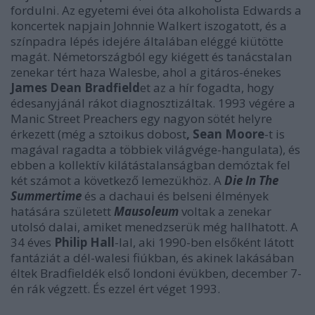
fordulni. Az egyetemi évei óta alkoholista Edwards a
koncertek napjain Johnnie Walkert iszogatott, és a
színpadra lépés idejére általában eléggé kiütötte
magát. Németországból egy kiégett és tanácstalan
zenekar tért haza Walesbe, ahol a gitáros-énekes
James Dean Bradfield
et az a hír fogadta, hogy
édesanyjánál rákot diagnosztizáltak. 1993 végére a
Manic Street Preachers egy nagyon sötét helyre
érkezett (még a sztoikus dobost
, Sean Moore
-t is
magával ragadta a többiek világvége-hangulata), és
ebben a kollektív kilátástalanságban demóztak fel
két számot a következő lemezükhöz. A
Die In The
Summertime
és a dachaui és belseni élmények
hatására született
Mausoleum
voltak a zenekar
utolsó dalai, amiket menedzserük még hallhatott. A
34 éves
Philip Hall
-lal, aki 1990-ben elsőként látott
fantáziát a dél-walesi fiúkban, és akinek lakásában
éltek Bradfieldék első londoni évükben, december 7-
én rák végzett. És ezzel ért véget 1993.