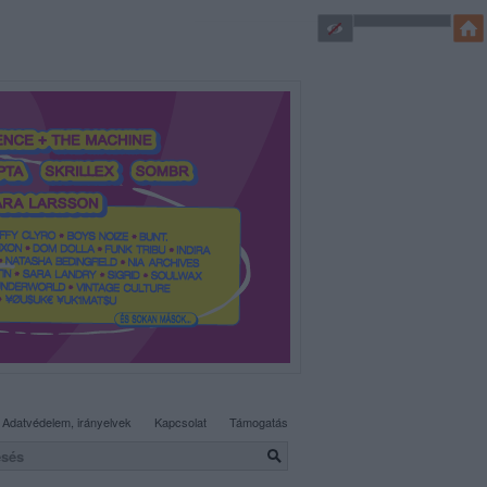
SÜTI BEÁLLÍTÁSOK MÓDOSÍTÁSA
Adatvédelem, irányelvek
Kapcsolat
Támogatás