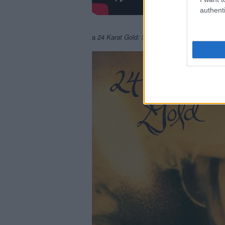
authenti
a
24 Karat Gold: Songs From The Vault
borító