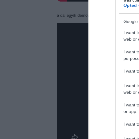
Opted 
a dal egyik demováltozata, valamikor 1979-19
Google 
I want t
web or d
I want t
purpose
I want 
I want t
web or d
I want t
or app.
I want t
I want t