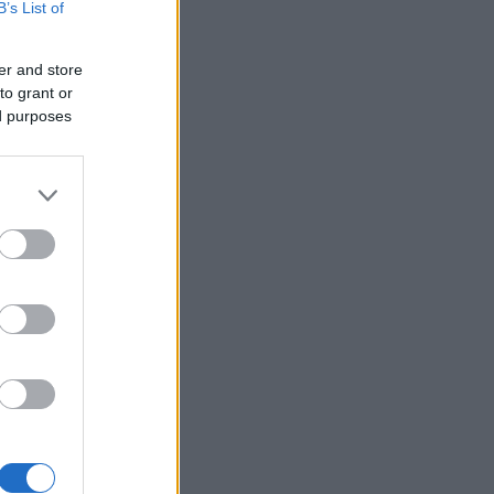
B’s List of
er and store
to grant or
ed purposes