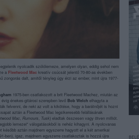
egjelenik nyolcadik szólólemeze, amelyen olyan, eddig sehol nem
sze a
Fleetwood Mac
kreatív csúcsát jelentő 70-80-as években
 zongorás dalt, amitől tényleg úgy érzi az ember, mint újra 1977-
ingham
1975-ben csatlakozott a brit Fleetwood Machez, miután az
 évig énekes-gitárosi szerepben levő
Bob Welch
elhagyta a
k felvenni, de neki az volt a kikötése, hogy a barátnőjét is hozni
j csapat aztán a Fleetwood Mac legsikeresebb felállásának
etwood Mac
,
Rumours
,
Tusk
) eladtak összesen vagy ötven milliót.
legjobb lemezei" válogatásokból is nehéz kihagyni. A nyolcvanas
yet később aztán majdnem egyszerre hagyott el a két amerikai
1-ben), igaz, majdnem egyszerre csatlakoztak is hozzá újra
BEL