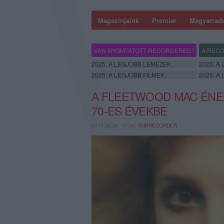
Magazinjaink
Premier
Magyarrad
VAN NYOMTATOTT RECORDERED?
A RECO
2025: A LEGJOBB LEMEZEK.
2025: A
2025: A LEGJOBB FILMEK.
2025: A
A FLEETWOOD MAC ÉNE
70-ES ÉVEKBE
2014.08.06. 17:08,
SUBRECORDER