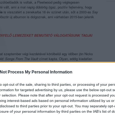
szólóelőadók is voltak, a Fleetwood pedig véglegesen
té vált, ami a mai napig dübörög (igaz, pozitív fejlemény, hogy
ie
is visszatért a zenekarba 16 év szünet után, sőt a 2003-as
Say
lőször új albumon is dolgoznak, ami várhatóan 2015-ben jelenik
ZNYELŐ LEMEZEKET BEMUTATÓ VÁLOGATÁSUNK TAGJAI
at szeptember végi kezdetével körülbelül egy időben jön Nicks
old: Songs From The Vault
címet kapta. Olyan, eddig kiadatlan
gyrészt 1969 és 1987 között írt, de főleg a 70-es évek végén
jelent meg
Bella Donna
címen). A lemezt az inspirálta, hogy a
Not Process My Personal Information
 demófelvételek ezekből a szerzeményekből, Nicks úgy gondolta,
alásban is hallhassa őket a közönség. Akárcsak legutóbbi
t is a
eurythmics
-es
Dave Stewart
felügyelte producerként, a 14,
to opt-out of the sale, sharing to third parties, or processing of your per
számokra számíthatunk tehát. Az elsőnek kiadott, amúgy az
formation for targeted advertising by us, please use the below opt-out s
talosan kiadatlanul maradt
The Dealer
legalábbis mindenképpen ezt
r selection. Please note that after your opt-out request is processed y
 hogy helyet kaphatott volna bármelyik ekkori Fleetwood-albumon
eing interest-based ads based on personal information utilized by us or
 róla. Az új Stevie Nicks szólóalbum október 8-án jelenik meg
disclosed to third parties prior to your opt-out. You may separately opt-
stagram fiókján
fog megosztani dalrészleteket.
losure of your personal information by third parties on the IAB’s list of