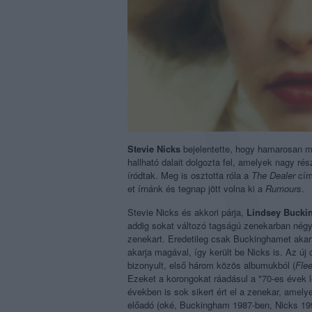
Stevie Nicks
bejelentette, hogy hamarosan m
hallható dalait dolgozta fel, amelyek nagy ré
íródtak. Meg is osztotta róla a
The Dealer
című
et írnánk és tegnap jött volna ki a
Rumours
.
Stevie Nicks és akkori párja,
Lindsey Buck
addig sokat változó tagságú zenekarban négy
zenekart. Eredetileg csak Buckinghamet akartá
akarja magával, így került be Nicks is. Az ú
bizonyult, első három közös albumukból (
Fle
Ezeket a korongokat ráadásul a "70-es évek 
években is sok sikert ért el a zenekar, amel
előadó (oké, Buckingham 1987-ben, Nicks 199