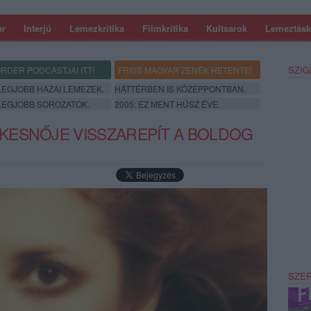
ar
Interjú
Lemezkritika
Filmkritika
Kultsarok
Lemeztásk
SZIG
RDER PODCASTJAI ITT!
FRISS MAGYAR ZENÉK HETENTE!
 LEGJOBB HAZAI LEMEZEK.
HÁTTÉRBEN IS KÖZÉPPONTBAN.
 LEGJOBB SOROZATOK.
2005: EZ MENT HÚSZ ÉVE.
KESNŐJE VISSZAREPÍT A BOLDOG
SZE