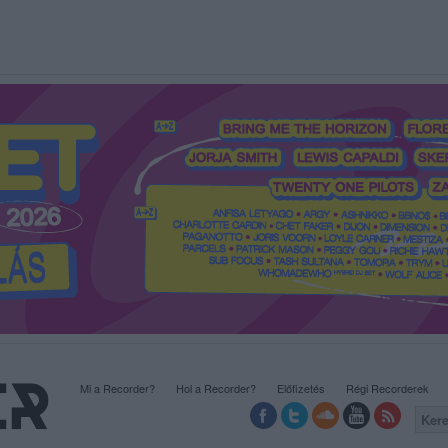
Mi a Recorder?
Hol a Recorder?
Előfizetés
Régi Recorderek