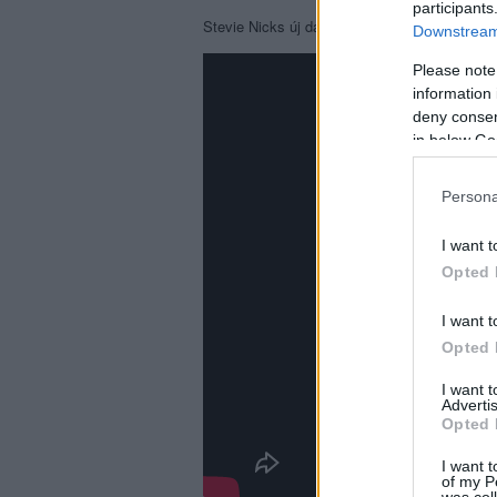
participants
Stevie Nicks új dala, a nosztalgiázó
The Deal
Downstream 
Please note
information 
deny consent
in below Go
Persona
I want t
Opted 
I want t
Opted 
I want 
Advertis
Opted 
I want t
of my P
was col