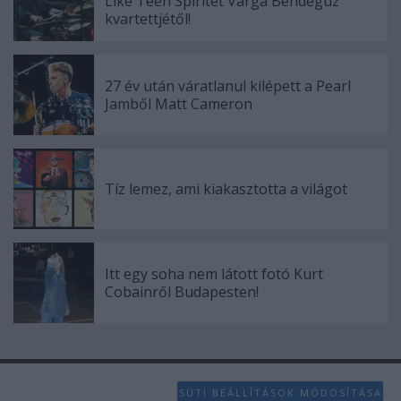
Like Teen Spiritet Varga Bendegúz
kvartettjétől!
27 év után váratlanul kilépett a Pearl
Jamből Matt Cameron
Tíz lemez, ami kiakasztotta a világot
Itt egy soha nem látott fotó Kurt
Cobainről Budapesten!
SÜTI BEÁLLÍTÁSOK MÓDOSÍTÁSA