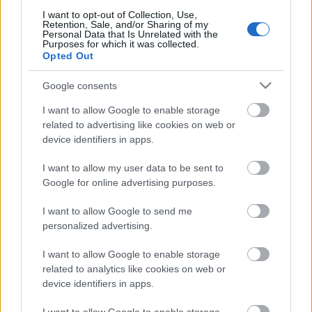
I want to opt-out of Collection, Use,
Retention, Sale, and/or Sharing of my
Personal Data that Is Unrelated with the
Purposes for which it was collected.
Opted Out
Google consents
I want to allow Google to enable storage
related to advertising like cookies on web or
device identifiers in apps.
I want to allow my user data to be sent to
Google for online advertising purposes.
I want to allow Google to send me
előadók és dalok, a videóbeli felbukkanásuk
personalized advertising.
sorrendjében:
I want to allow Google to enable storage
Soundgarden -
Rusty Cage
related to analytics like cookies on web or
Alice In Chains -
Man In A Box
device identifiers in apps.
Stone Temple Pilots -
Sex Type Thing
The Melvins -
Revolve