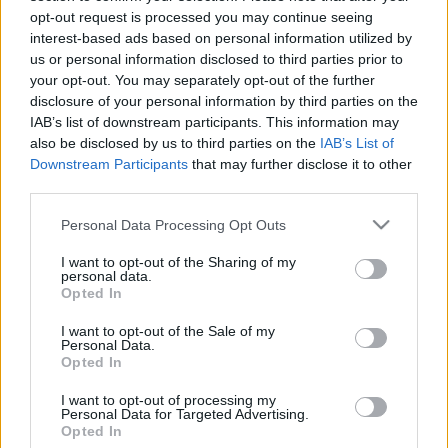
bele a részletekbe. Így is igen vicces látni a
opt-out request is processed you may continue seeing
Soundgarden
Rusty Cage
-videójának részleteit,
interest-based ads based on personal information utilized by
amelyben overallos gyilkos helyett Mario fut felénk
us or personal information disclosed to third parties prior to
fenyegetően, vécépumpával a kezében. Vagy ott van
your opt-out. You may separately opt-out of the further
a
Pearl Jam
Jeremy
-je, amelyben hiába cserélték ki a
disclosure of your personal information by third parties on the
vokálokat kőkorszaki szintire,
Eddie Vedder
IAB’s list of downstream participants. This information may
látszólag így is borzasztóan beleéli magát az
also be disclosed by us to third parties on the
IAB’s List of
előadásba. Nagyon jól összerakott mashup ez, még
Downstream Participants
that may further disclose it to other
több zenekar szereplésével és olyan videojátékokra
third parties.
való utalásokkal, mint a klasszikus Ninja Gaiden, a
Donkey Kong és a Metroid. Felismered az összes
Please note that this website/app uses one or more Google
Personal Data Processing Opt Outs
bandát, és hogy mit játszanak? Ha valamelyik nem
services and may gather and store information including but
megy, a videó alatt a segítség.
not limited to your visit or usage behaviour. You may click to
I want to opt-out of the Sharing of my
personal data.
grant or deny consent to Google and its third-party tags to
Opted In
use your data for below specified purposes in below Google
consent section.
I want to opt-out of the Sale of my
Personal Data.
Opted In
I want to opt-out of processing my
Personal Data for Targeted Advertising.
Opted In