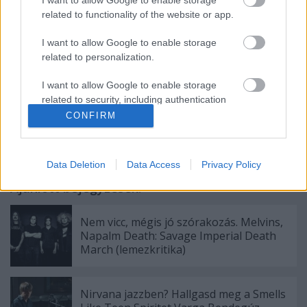
I want to allow Google to enable storage
Mad Season -
River Of Deceit
related to functionality of the website or app.
Nirvana -
In Bloom
Pearl Jam -
Jeremy
I want to allow Google to enable storage
related to personalization.
I want to allow Google to enable storage
related to security, including authentication
functionality and fraud prevention, and other
Címkék:
nirvana
pearl jam
alice in chains
melvins
CONFIRM
user protection.
Data Deletion
Data Access
Privacy Policy
Ajánlott bejegyzések:
Nem vicc, mégis jó szórakozás. Melvins,
Napalm Death: Savage Imperial Death
March (lemezkritika)
Nirvana jazzben? Hallgasd meg a Smells