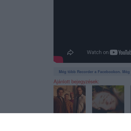
Még több Recorder a Facebookon. Még t
Ajánlott bejegyzések:
Pórul járt bibliai
Tehetetlenség,
szereplők,
tétlenség,