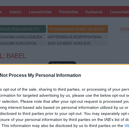
ar
Interjú
Lemezkritika
Filmkritika
Kultsarok
Lemeztásk
SZIG
RDER PODCASTJAI ITT!
FRISS MAGYAR ZENÉK HETENTE!
 LEGJOBB HAZAI LEMEZEK.
HÁTTÉRBEN IS KÖZÉPPONTBAN.
 LEGJOBB SOROZATOK.
2005: EZ MENT HÚSZ ÉVE.
L: BABEL
Not Process My Personal Information
to opt-out of the sale, sharing to third parties, or processing of your per
formation for targeted advertising by us, please use the below opt-out s
r selection. Please note that after your opt-out request is processed y
eing interest-based ads based on personal information utilized by us or
disclosed to third parties prior to your opt-out. You may separately opt-
SZE
losure of your personal information by third parties on the IAB’s list of
. This information may also be disclosed by us to third parties on the
IA