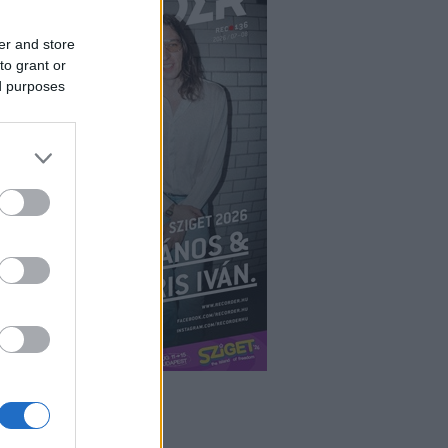
er and store
to grant or
ed purposes
ÉPÉS