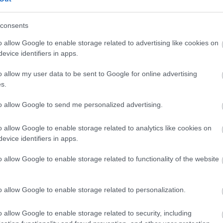
Az inspiráció gyorsan elérte a társaságot, így hamar a
lemezkészítés mellett döntöttek, amit
Vastag Gábor
consents
nemrégiben nyílt stúdiójában a Sounday Studióban tettek
o allow Google to enable storage related to advertising like cookies on
meg. "
Már az elején rengeteg ötlet született, ezért úgy
gondoltuk, hogy ezeket a dalokat egy lemez formájában
evice identifiers in apps.
tünk a Sounday Studioba, ahol Vastag Gábor közreműködésével
kott, hogy nem sávonként, hanem egyben játszva rögzítettük a
o allow my user data to be sent to Google for online advertising
 a hallgatók mindig úgy érezhetik, hogy a koncertünkön vannak.
s.
dni, mivel hasonló hang élményben lesz részük. Külön köszönet
ímű számunkban csellón közreműködött.
"
to allow Google to send me personalized advertising.
főbb hatások (
The Beatles
,
Led Zeppelin
vagy
Foo Fighters
)
ól, amelyeknek a magyar nyelv is jól áll. A zenekar tervei
o allow Google to enable storage related to analytics like cookies on
t fesztivál Petőfi Rádió Volt Teraszán, mint az idei Sziget első
evice identifiers in apps.
koncertet ígérhetünk főként az egyetemi városokban és a
z
Arctic Monkeys
-rajongóknak is bátran ajánlható, himnikus
o allow Google to enable storage related to functionality of the website
o allow Google to enable storage related to personalization.
o allow Google to enable storage related to security, including