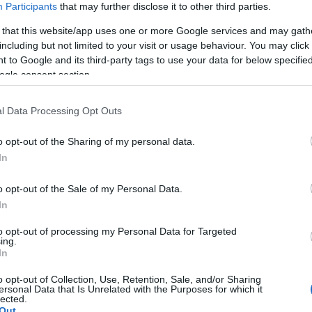
Participants
that may further disclose it to other third parties.
 that this website/app uses one or more Google services and may gath
including but not limited to your visit or usage behaviour. You may click 
 to Google and its third-party tags to use your data for below specifi
ogle consent section.
l Data Processing Opt Outs
budapesti
B A B E L
rockkvintett adja majd, augusztus 11-én,
. Addigra alaposan be lehet tanulni a zenekar repertoárját, hiszen
o opt-out of the Sharing of my personal data.
ost jelenik meg.
In
Az öttagú B A B E L viszonylag friss zenekar, 2013-ban
o opt-out of the Sale of my Personal Data.
alakult Budapesten, alapfelállású (
Ipolyi-Gáts Hunor
-
ének,
Sidó Attila
- gitár,
Áldott András
- gitár,
Kocsis
In
Zoltán
- basszusgitár,
Balasi Ádám
-
dob)
rockot/indierockot játszik döntően magyar nyelvű
to opt-out of processing my Personal Data for Targeted
ing.
szövegekkel (10 számos, 41 perces bemutatkozó
In
lemezükön két dal szól angolul, a többi magyarul). Ehhez
az alaphangáshoz társul, ahogy mondják
"energia, lendület,
o opt-out of Collection, Use, Retention, Sale, and/or Sharing
dinamizmus, hangerő, hangerő és még több hangerő"
.
ersonal Data that Is Unrelated with the Purposes for which it
Többféle stílusban is kipróbálták magukat, de a rockzene
lected.
BEL
az, amiben
"a zenekar összes tagja otthon érzi magát."
Out