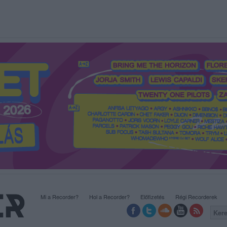
Mi a Recorder?
Hol a Recorder?
Előfizetés
Régi Recorderek