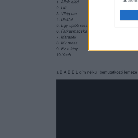
authenti
1.
Állok eléd
2.
Lift
3.
Világ ura
4.
DisCo!
5.
Egy újabb részlet
6.
Farkasmacska
7.
Maradék
8.
My mess
9.
Ez a lány
10.
Yeah
a B A B E L cím nélküli bemutatkozó lemeze i