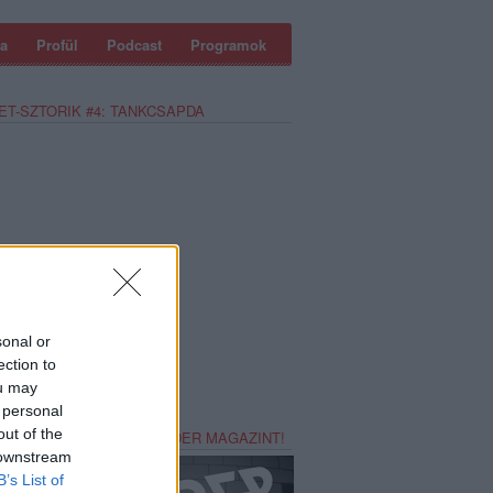
a
Profül
Podcast
Programok
ET-SZTORIK #4: TANKCSAPDA
sonal or
ection to
ou may
 personal
out of the
REZZ MAGADNAK RECORDER MAGAZINT!
 downstream
B’s List of