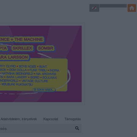
SÜTI BEÁLLÍTÁSOK MÓDOSÍTÁSA
Adatvédelem, irányelvek
Kapcsolat
Támogatás