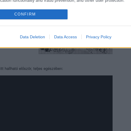
cation functionality and fraud prevention, and other user protection.
CONFIRM
Data Deletion
Data Access
Privacy Policy
tt hallható először, teljes egészében: