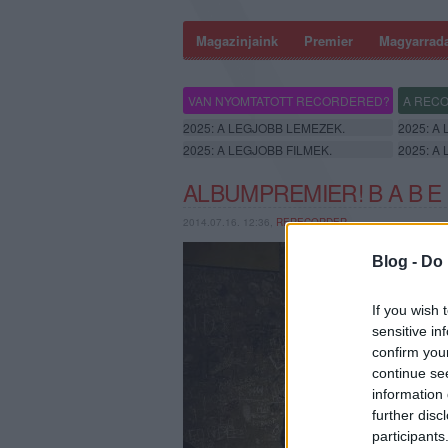
Magazinjaink
Premier
Magyarrad
VAN NYOMTATOTT RECORDERED?
A RECO
2025: A LEGJOBB LEMEZEK.
2025: A
2025: A LEGJOBB FILMEK.
2025: A
ALBUMPREMIER! B A B E 
2014.07.16. 12:36,
RERECORDER
Blog -
Do 
If you wish 
sensitive in
confirm you
continue se
information 
further disc
participants