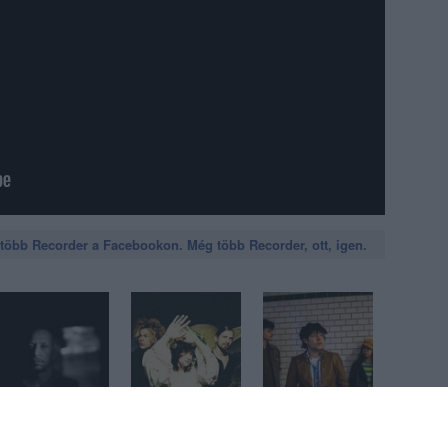
öbb Recorder a Facebookon. Még több Recorder, ott, igen.
Pulzus, pánik és
Szintipop a
Mit csináljon, aki
frigóban
bársonyos
sehova se