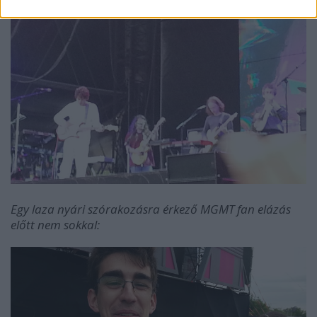
Egy laza nyári szórakozásra érkező MGMT fan elázás
előtt nem sokkal: