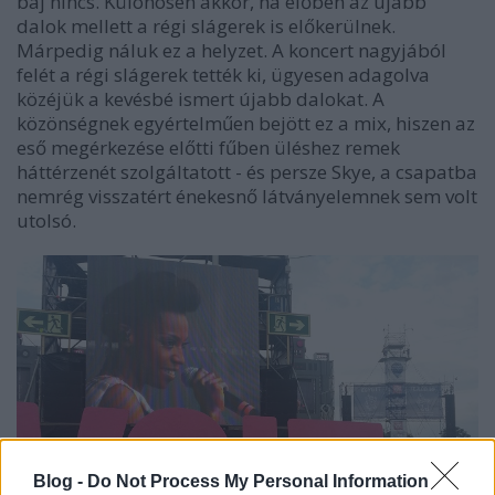
baj nincs. Különösen akkor, ha élőben az újabb
dalok mellett a régi slágerek is előkerülnek.
Márpedig náluk ez a helyzet. A koncert nagyjából
felét a régi slágerek tették ki, ügyesen adagolva
közéjük a kevésbé ismert újabb dalokat. A
közönségnek egyértelműen bejött ez a mix, hiszen az
eső megérkezése előtti fűben üléshez remek
háttérzenét szolgáltatott - és persze Skye, a csapatba
nemrég visszatért énekesnő látványelemnek sem volt
utolsó.
Blog -
Do Not Process My Personal Information