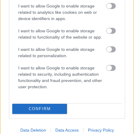
közül választhattuk ki a legszimpatikusabbakat),
I want to allow Google to enable storage
hanem ezek miatt az ajándékok miatt is:
related to analytics like cookies on web or
device identifiers in apps.
I want to allow Google to enable storage
related to functionality of the website or app.
I want to allow Google to enable storage
related to personalization.
I want to allow Google to enable storage
related to security, including authentication
functionality and fraud prevention, and other
user protection.
CONFIRM
Az MGMT messziről, párában:
Data Deletion
Data Access
Privacy Policy