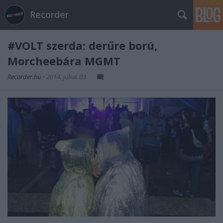
Recorder
#VOLT szerda: derűre ború,
Morcheebára MGMT
Recorder.hu
•
2014. július 03.