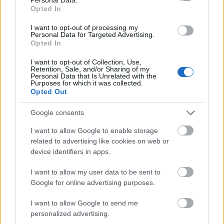
jöhet. Sőt. Az utóbbi két album merész őrült
Opted In
pszichedéliája nemcsak bátor váltás volt, de
napjaink egyik legizgalmasabb együttesévé is tette
I want to opt-out of processing my
őket. Ezt a pszichedelikus kavalkádot élőben a
Personal Data for Targeted Advertising.
Opted In
háttérvetítés viszhangozza leginkább, amihez még
csak hasonlóan elborultat sem láttunk soha. Kár,
I want to opt-out of Collection, Use,
hogy ezek a részletgazdagabb, sűrű dalok nem
Retention, Sale, and/or Sharing of my
Personal Data that Is Unrelated with the
mindig hallatszottak a legjobban, amibe lehet az
Purposes for which it was collected.
egyre romló időjárás is belejátszott, ki tudja. Azért
Opted Out
mindennek ellenére remek volt látni (még ha a
szakadó eső miatt kissé homályosan is) ezt a kicsit
Google consents
geek, kicsit (na jó, nagyon) a Flaming Lips-re
I want to allow Google to enable storage
emlékeztető zenekart, akik jobb körülmények között
related to advertising like cookies on web or
bizonyára még ennél is emlékezetesebb koncertet
device identifiers in apps.
adtak volna. De majd legközelebb.
I want to allow my user data to be sent to
És hogy miért érte meg bejelentkezni a
Telekom
Google for online advertising purposes.
Zenekocsi app
használatára? Nemcsak azért, mert
olyan útitársakat kaptunk magunk mellé, akikkel
I want to allow Google to send me
nem volt vita, hogy a háromórás kocsiút alatt milyen
personalized advertising.
zenéket hallgassunk (ugyanolyan ízlésű rajongók