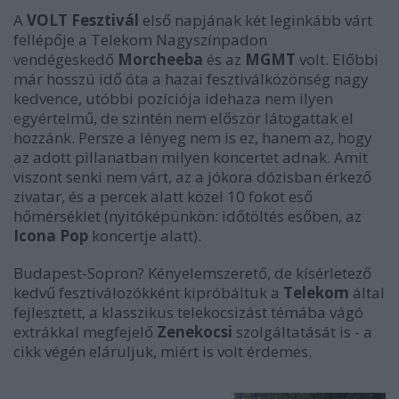
A
VOLT Fesztivál
első napjának két leginkább várt
fellépője a Telekom Nagyszínpadon
vendégeskedő
Morcheeba
és az
MGMT
volt. Előbbi
már hosszú idő óta a hazai fesztiválközönség nagy
kedvence, utóbbi pozíciója idehaza nem ilyen
egyértelmű, de szintén nem először látogattak el
hozzánk. Persze a lényeg nem is ez, hanem az, hogy
az adott pillanatban milyen koncertet adnak. Amit
viszont senki nem várt, az a jókora dózisban érkező
zivatar, és a percek alatt közel 10 fokot eső
hőmérséklet (nyitóképünkön: időtöltés esőben, az
Icona Pop
koncertje alatt).
Budapest-Sopron? Kényelemszerető, de kísérletező
kedvű fesztiválozókként kipróbáltuk a
Telekom
által
fejlesztett, a klasszikus telekocsizást témába vágó
extrákkal megfejelő
Zenekocsi
szolgáltatását is - a
cikk végén eláruljuk, miért is volt érdemes.