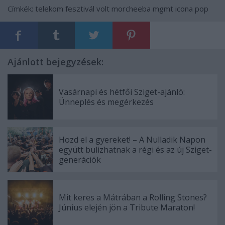
Címkék:
telekom
fesztivál
volt
morcheeba
mgmt
icona pop
Ajánlott bejegyzések:
Vasárnapi és hétfői Sziget-ajánló:
Ünneplés és megérkezés
Hozd el a gyereket! – A Nulladik Napon
együtt bulizhatnak a régi és az új Sziget-
generációk
Mit keres a Mátrában a Rolling Stones?
Június elején jön a Tribute Maraton!