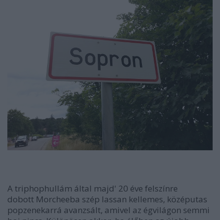
A triphophullám által majd' 20 éve felszínre
dobott Morcheeba szép lassan kellemes, középutas
popzenekarrá avanzsált, amivel az égvilágon semmi