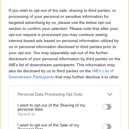
If you wish to opt-out of the sale, sharing to third parties, or
processing of your personal or sensitive information for
targeted advertising by us, please use the below opt-out
section to confirm your selection. Please note that after your
opt-out request is processed you may continue seeing
interest-based ads based on personal information utilized by
us or personal information disclosed to third parties prior to
Az őket követő MGMT-t aztán már nagyon
your opt-out. You may separately opt-out of the further
szerencsétlenül, ha nem is elmosta, de végigkísérte a
disclosure of your personal information by third parties on the
hol viharosabban, hol kevésbé erősen bedurvuló eső,
IAB’s list of downstream participants. This information may
ami érezhetően elég sok embert elriasztott, vagy
also be disclosed by us to third parties on the
IAB’s List of
legalábbis a környező fedett kocsmaegységekbe
Downstream Participants
that may further disclose it to other
menekített, ahonnan aztán könnyen ki lehetett
third parties.
rohanni az első album slágereit hallva. Mert bizony
a
Time To Pretend
, az
Electric Feel
és mindenekelőtt a
Please note that this website/app uses one or more Google
Personal Data Processing Opt Outs
Kids
még ma is minden körülmények között
services and may gather and store information including but
beindítják a közönséget. Részben persze az MGMT is
not limited to your visit or usage behaviour. You may click to
I want to opt-out of the Sharing of my
personal data.
hasonló cipőben jár, mint a Morcheeba (tekintve,
grant or deny consent to Google and its third-party tags to
Opted In
hogy a többség tőlük is ezeket a jól ismert dalokat
use your data for below specified purposes in below Google
consent section.
várják el), de náluk a középutasság vádja szóba sem
I want to opt-out of the Sale of my
Personal Data.