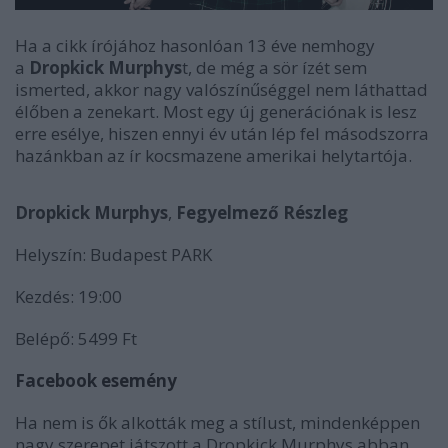
Ha a cikk írójához hasonlóan 13 éve nemhogy
a
Dropkick Murphys
t, de még a sör ízét sem
ismerted, akkor nagy valószínűséggel nem láthattad
élőben a zenekart. Most egy új generációnak is lesz
erre esélye, hiszen ennyi év után lép fel másodszorra
hazánkban az ír kocsmazene amerikai helytartója.
Dropkick Murphys
,
Fegyelmező Részleg
Helyszín: Budapest PARK
Kezdés: 19:00
Belépő: 5499 Ft
Facebook esemény
Ha nem is ők alkották meg a stílust, mindenképpen
nagy szerepet játszott a Dropkick Murphys abban,