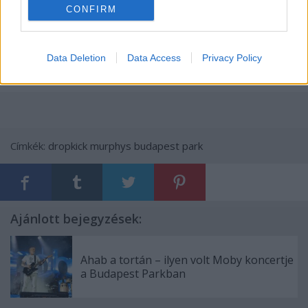
CONFIRM
Data Deletion
Data Access
Privacy Policy
Címkék:
dropkick murphys
budapest park
Ajánlott bejegyzések:
Ahab a tortán – ilyen volt Moby koncertje
a Budapest Parkban