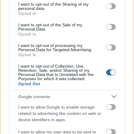
játsszák, mint akár '96-ban. Ha tehát semmi mást
not limited to your visit or usage behaviour. You may click to
I want to opt-out of the Sharing of my
personal data.
nem akarsz, csak jól érezni magad és tíz centivel
grant or deny consent to Google and its third-party tags to
Opted In
rövidebbre táncolni a lábad, ott a helyed a PARKban!
use your data for below specified purposes in below Google
consent section.
I want to opt-out of the Sale of my
Personal Data.
Opted In
I want to opt-out of processing my
Personal Data for Targeted Advertising.
Opted In
I want to opt-out of Collection, Use,
Retention, Sale, and/or Sharing of my
Personal Data that Is Unrelated with the
Purposes for which it was collected.
Opted Out
Google consents
I want to allow Google to enable storage
related to advertising like cookies on web or
device identifiers in apps.
I want to allow my user data to be sent to