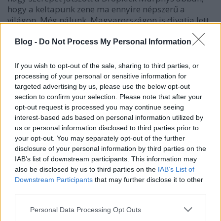
hogy a keltapunk zene ma ennyire népszerű a
világon. Még nálunk, Magyarországon is divatja lett,
több zenekar műveli, ráadásul olyan magas
színvonalon, hogy Európa szerte ismertek lettek ezek
Blog -
Do Not Process My Personal Information
a csapatok (
Firkin
,
Paddy And The Rats
). Az óriási
ír bevándorló népességgel rendelkező Egyesült
If you wish to opt-out of the sale, sharing to third parties, or
Államokban is régóta dívik a keltapunk, egyik első
processing of your personal or sensitive information for
népszerű helyi előadója, és világszintű hírvivője jön
targeted advertising by us, please use the below opt-out
most hozzánk.1996-ban alapította a zenekart
Mike
section to confirm your selection. Please note that after your
McColgan
énekes, aki a munkásosztály
opt-out request is processed you may continue seeing
szórakoztatásának és érdekvédelmének
interest-based ads based on personal information utilized by
filozófiájával alkotta meg a kollektívát. Ő aztán alig
us or personal information disclosed to third parties prior to
két évvel később kilépett, de a többiek egy új
your opt-out. You may separately opt-out of the further
frontemberrel (
Al Barr
), ám ugyanazzal a
disclosure of your personal information by third parties on the
IAB’s list of downstream participants. This information may
lelkesedéssel és változatlan elvekkel folytatták és
also be disclosed by us to third parties on the
IAB’s List of
azóta sem hagytak fel a zenéléssel. Nyolc albumot
Downstream Participants
that may further disclose it to other
jelentettek meg, legutóbb épp tavaly (
Signed And
third parties.
Sealed In Blood
), de nagy revelációra egyiken sem
lehetett, illetve kellett számítani. Ugyanazt a
Please note that this website/app uses one or more Google
Personal Data Processing Opt Outs
végtelenül szórakoztató sörlóbáló kocsmazenét
services and may gather and store information including but