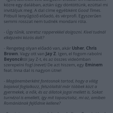
közre egy dalában, aztán úgy döntöttünk, ezúttal mi
invitáljuk meg. A dal címe egyébként
Good Times
.
Pitbull lenyűgöző előadó, és vérprofi. Egyszerűen
semmi rosszat nem tudnék mondani róla.
- Úgy tűnik, szeretsz rapperekkel dolgozni. Kivel tudnál
elképzelni közös dalt?
- Rengeteg olyan előadó van, akár
Usher
,
Chris
Brown
. Vagy ott van
Jay Z
. Igen, el fogom rabolni
Beyoncé
tól Jay Z-t, és az összes videómban
szerepelni fog!
(nevet)
De azt hiszem, egy
Eminem
feat. Inna dal is nagyon ütne!
- Magánemberként fontosnak tartod, hogy a világ
bajaival foglalkozz, felszólaltál már többek közt a
gyermekek, a nők, és az állatok jogai mellett is. Sokat
turnézol is emellett, így mit tapasztalsz, mi az, amiben
Romániának fejlődnie kellene?