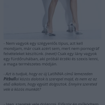
- Nem vagyok egy szégyenlős típus, azt kell
mondjam, már csak azért sem, mert nem pornográf
felvételeket készítünk.
(nevet)
Csak egy lány vagyok
egy fürdőruhában, aki próbál érzéki és szexis lenni,
a maga természetes módján.
- Azt is tudjuk, hogy az új
LatINNA
című lemezeden
Pitbull
al közös dalotok is szerepel majd, és nem ez az
első alkalom, hogy együtt dolgoztok. Ennyire szereted
vele a közös munkát?
- Igen, szeretek vele dolgozni. Először én működtem