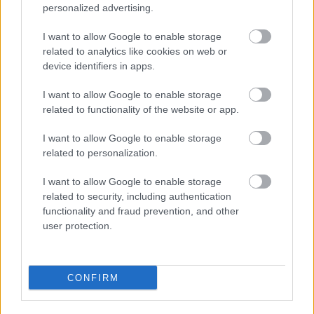
personalized advertising.
hozzáállnom mindenhez, fel kell készülnöm arra,
ami ezek után következik. Meg kell mutatnom
I want to allow Google to enable storage
mindenkinek, hogy igenis megérdemlem a figyelmet,
related to analytics like cookies on web or
hogy foglalkoznak velem. Viszont úgy gondolom,
device identifiers in apps.
hogy nyomás alatt sokkal jobban teljesít az ember, a
maximumot hozza ki magából.
I want to allow Google to enable storage
related to functionality of the website or app.
- Nemrég jött ki az új dalod, a
Cola Song
, a videoklip
pedig egy roppant egzotikus tájon játszódik. Mesélj
I want to allow Google to enable storage
kérlek kicsit a forgatásról!
related to personalization.
- A klipet két helyszínen vettük fel. Az egyik
I want to allow Google to enable storage
Barcelona volt, januárban, szóval bármennyire is
related to security, including authentication
forrónak tűnik a videó, a valóságban négy fok volt. A
functionality and fraud prevention, and other
másik helyszín pedig Costa Rica, a világ másik fele.
user protection.
Remekül mulattunk a forgatáson, és szerintem jól is
sikerült, valahogy pont olyan lett, mint amilyen én
magam vagyok.
CONFIRM
- Valóban elég sokat mutatsz magadból: mivel ez egy