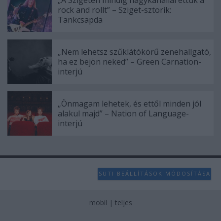
rock and rollt” – Sziget-sztorik:
Tankcsapda
„Nem lehetsz szűklátókörű zenehallgató,
ha ez bejön neked” – Green Carnation-
interjú
„Önmagam lehetek, és ettől minden jól
alakul majd” – Nation of Language-
interjú
SÜTI BEÁLLÍTÁSOK MÓDOSÍTÁSA
mobil
|
teljes