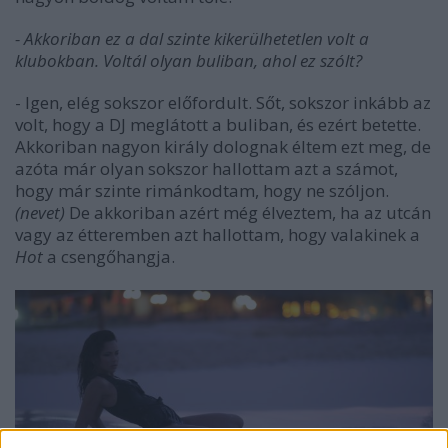
- Akkoriban ez a dal szinte kikerülhetetlen volt a
klubokban. Voltál olyan buliban, ahol ez szólt?
- Igen, elég sokszor előfordult. Sőt, sokszor inkább az
volt, hogy a DJ meglátott a buliban, és ezért betette.
Akkoriban nagyon király dolognak éltem ezt meg, de
azóta már olyan sokszor hallottam azt a számot,
hogy már szinte rimánkodtam, hogy ne szóljon.
(nevet)
De akkoriban azért még élveztem, ha az utcán
vagy az étteremben azt hallottam, hogy valakinek a
Hot
a csengőhangja.