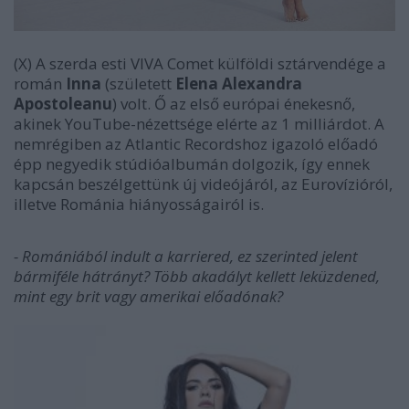
(X) A szerda esti VIVA Comet külföldi sztárvendége a
román
Inna
(született
Elena Alexandra
Apostoleanu
) volt. Ő az első európai énekesnő,
akinek YouTube-nézettsége elérte az 1 milliárdot. A
nemrégiben az Atlantic Recordshoz igazoló előadó
épp negyedik stúdióalbumán dolgozik, így ennek
kapcsán beszélgettünk új videójáról, az Eurovízióról,
illetve Románia hiányosságairól is.
- Romániából indult a karriered, ez szerinted jelent
bármiféle hátrányt? Több akadályt kellett leküzdened,
mint egy brit vagy amerikai előadónak?