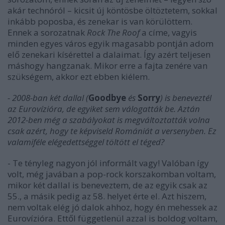
akár technóról – kicsit új köntösbe öltöztetem, sokkal
inkább poposba, és zenekar is van körülöttem.
Ennek a sorozatnak
Rock The Roof
a címe, vagyis
minden egyes város egyik magasabb pontján adom
elő zenekari kísérettel a dalaimat. Így azért teljesen
máshogy hangzanak. Mikor erre a fajta zenére van
szükségem, akkor ezt ebben kiélem.
- 2008-ban két dallal (
Goodbye
és
Sorry
) is beneveztél
az Eurovízióra, de egyiket sem válogatták be. Aztán
2012-ben még a szabályokat is megváltoztatták volna
csak azért, hogy te képviseld Romániát a versenyben. Ez
valamiféle elégedettséggel töltött el téged?
- Te tényleg nagyon jól informált vagy! Valóban így
volt, még javában a pop-rock korszakomban voltam,
mikor két dallal is beneveztem, de az egyik csak az
55., a másik pedig az 58. helyet érte el. Azt hiszem,
nem voltak elég jó dalok ahhoz, hogy én mehessek az
Eurovízióra. Ettől függetlenül azzal is boldog voltam,