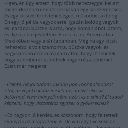
- Igen, én úgy érzem, hogy több nehézséggel kellett
megbirkóznom emiatt. De ha van egy kis szerencséd,
és egy kicsivel több tehetséged, működhet a dolog.
Én egy jó példa vagyok erre. Igazán boldog vagyok,
és igazából büszke is arra, hogy Romániából jöttem,
és ilyen jól teljesítettem Európában, Amerikában,
Mexikóban vagy akár Japánban. Még ha egy kicsit
nehezebb is volt számomra, büszke vagyok, és
nagyszerűen érzem magam attól, hogy itt lehetek,
hogy az emberek szeretnek engem és a zenémet.
Ezért már megérte!
- Eleinte, ha jól tudom, inkább pop-rock balladákat
írtál, de végül a klubzene lett az, amivel sikerült
betörnöd. Nem hiányzik néha azért ez a stílus? El tudod
képzelni, hogy visszatérsz egyszer a gyökerekhez?
- Ez nagyon jó kérdés, és köszönöm, hogy feltetted!
Hiányzik az a fajta zene is. De van egy live session
sorozatom, ennek során az új zenéimet – legyen szó