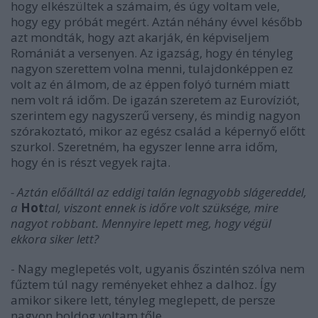
hogy elkészültek a számaim, és úgy voltam vele,
hogy egy próbát megért. Aztán néhány évvel később
azt mondták, hogy azt akarják, én képviseljem
Romániát a versenyen. Az igazság, hogy én tényleg
nagyon szerettem volna menni, tulajdonképpen ez
volt az én álmom, de az éppen folyó turném miatt
nem volt rá időm. De igazán szeretem az Eurovíziót,
szerintem egy nagyszerű verseny, és mindig nagyon
szórakoztató, mikor az egész család a képernyő előtt
szurkol. Szeretném, ha egyszer lenne arra időm,
hogy én is részt vegyek rajta.
- Aztán előálltál az eddigi talán legnagyobb slágereddel,
a
Hot
tal, viszont ennek is időre volt szüksége, mire
nagyot robbant. Mennyire lepett meg, hogy végül
ekkora siker lett?
- Nagy meglepetés volt, ugyanis őszintén szólva nem
fűztem túl nagy reményeket ehhez a dalhoz. Így
amikor sikere lett, tényleg meglepett, de persze
nagyon boldog voltam tőle.