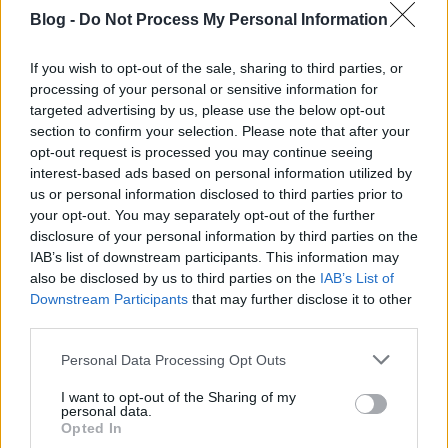
Blog -
Do Not Process My Personal Information
If you wish to opt-out of the sale, sharing to third parties, or
processing of your personal or sensitive information for
targeted advertising by us, please use the below opt-out
- Volt egy
Déja Vu
című dalod is, amit
Bob Taylor
ral
section to confirm your selection. Please note that after your
opt-out request is processed you may continue seeing
közösen készítettetek, viszont álnéven adtatok ki. Erre
interest-based ads based on personal information utilized by
miért volt szükség?
us or personal information disclosed to third parties prior to
your opt-out. You may separately opt-out of the further
- Akkoriban mindenki azt hitte, hogy csak párszámos
disclosure of your personal information by third parties on the
előadó leszek, és a karrieremnek vége is szakad
IAB’s list of downstream participants. This information may
ezután a dal után. Nem akartuk először, hogy az
also be disclosed by us to third parties on the
IAB’s List of
emberek tudják, hogy én állok az egész mögött, és
Downstream Participants
that may further disclose it to other
hogy a dal esetleg csak azért legyen sikeres, mert az
third parties.
én nevemhez köthető. Kíváncsi voltam, mi lesz így
ebből. És érdekes módon listavezető lett anélkül,
Please note that this website/app uses one or more Google
Personal Data Processing Opt Outs
hogy bárki bármit tudott volna arról, ki is az előadó.
services and may gather and store information including but
Ha úgy vesszük, kicsit megvicceltük a közönséget és
not limited to your visit or usage behaviour. You may click to
I want to opt-out of the Sharing of my
personal data.
a rádiókat, így aztán mikor rájöttek, hogy én vagyok
grant or deny consent to Google and its third-party tags to
Opted In
az egész hátterében, nagyon meglepődtek. Az egész
use your data for below specified purposes in below Google