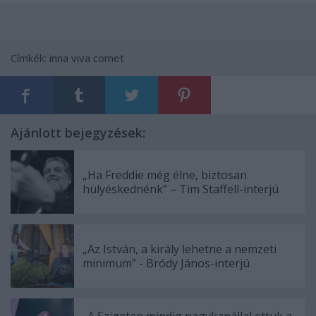
Címkék:
inna
viva comet
Ajánlott bejegyzések:
„Ha Freddie még élne, biztosan
hülyéskednénk” – Tim Staffell-interjú
„Az István, a király lehetne a nemzeti
minimum” - Bródy János-interjú
„A Szigeten mindig nagykanállal ettük a