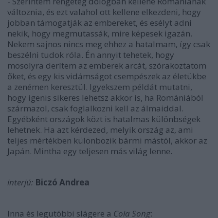
- Szerintem rengeteg dologban kellene Romániának
változnia, és ezt valahol ott kellene elkezdeni, hogy
jobban támogatják az embereket, és esélyt adni
nekik, hogy megmutassák, mire képesek igazán.
Nekem sajnos nincs meg ehhez a hatalmam, így csak
beszélni tudok róla. Én annyit tehetek, hogy
mosolyra derítem az emberek arcát, szórakoztatom
őket, és egy kis vidámságot csempészek az életükbe
a zenémen keresztül. Igyekszem példát mutatni,
hogy igenis sikeres lehetsz akkor is, ha Romániából
származol, csak foglalkozni kell az álmaiddal.
Egyébként országok közt is hatalmas különbségek
lehetnek. Ha azt kérdezed, melyik ország az, ami
teljes mértékben különbözik bármi mástól, akkor az
Japán. Mintha egy teljesen más világ lenne.
interjú:
Biczó Andrea
Inna és legutóbbi slágere a
Cola Song
: