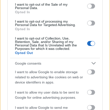
nagyon jól jött ki, megmutathattam, hogy én bizony
consent section.
I want to opt-out of the Sale of my
Personal Data.
nem fogok eltűnni a süllyesztőben!
Opted In
- Térjünk át egy kicsit a jelenre! Nemrég az Atlantic
I want to opt-out of processing my
Recordshoz szerződtél, ami nagyon fontos lépés az
Personal Data for Targeted Advertising.
Opted In
amerikai karriered szempontjából. Hogy értékeled a
dolgot?
I want to opt-out of Collection, Use,
Retention, Sale, and/or Sharing of my
- Nagyon örülök neki, ez az egyik legnagyobb és
Personal Data that Is Unrelated with the
Purposes for which it was collected.
legfontosabb lépés, ami a karrierem során velem
Opted Out
történt. Nagyra értékelem a bizalmukat. Ezen kívül
minden egyes alkalommal, mikor a stúdióba lépek,
Google consents
lenyűgöz az, ami ott fogad: az ipar legjobbjaival
dolgozom együtt. Olyan, mintha egy nagy családhoz
I want to allow Google to enable storage
related to advertising like cookies on web or
tartoznék. Minden nagyon gyorsan történik most
device identifiers in apps.
körülöttem, minden percben izgatott vagyok, mi
lesz.
I want to allow my user data to be sent to
Google for online advertising purposes.
- És nem érzel nagyobb nyomást miatta?
I want to allow Google to send me
- De, úgy érzem, sokkal keményebben kell