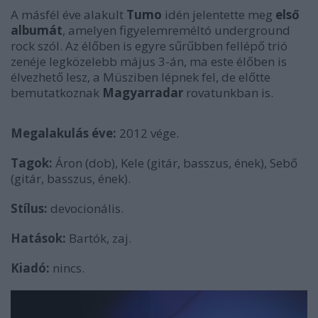
A másfél éve alakult
Tumo
idén jelentette meg
első
albumát
, amelyen figyelemreméltó underground
rock szól. Az élőben is egyre sűrűbben fellépő trió
zenéje legközelebb május 3-án, ma este élőben is
élvezhető lesz, a Müsziben lépnek fel, de előtte
bemutatkoznak
Magyarradar
rovatunkban is.
Megalakulás éve:
2012 vége.
Tagok:
Áron (dob), Kele (gitár, basszus, ének), Sebő
(gitár, basszus, ének).
Stílus:
devocionális.
Hatások:
Bartók, zaj.
Kiadó:
nincs.