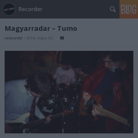
Recorder
Magyarradar – Tumo
rerecorder
•
2014. május 03.