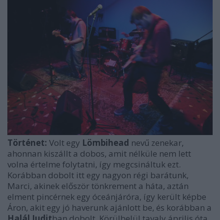
Történet:
Volt egy
Lömbihead
nevű zenekar,
ahonnan kiszállt a dobos, amit nélküle nem lett
volna értelme folytatni, így megcsináltuk ezt.
Korábban dobolt itt egy nagyon régi barátunk,
Marci, akinek először tönkrement a háta, aztán
elment pincérnek egy óceánjáróra, így került képbe
Áron, akit egy jó haverunk ajánlott be, és korábban a
Halál Judit
ban dobolt. Körülbelül tavaly április óta