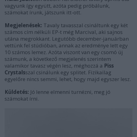
vagyunk így együtt, azóta pedig próbálunk,
számokat írunk, játszunk itt-ott.
Megjelenések:
Tavaly tavasszal csináltunk egy két
számos cím nélküli EP-t még Marcival, aki sajnos
utána megrokkant. Legutóbb december-januárban
vettünk fel stúdióban, annak az eredménye lett egy
10 számos lemez. Azóta viszont van egy csomó új
számunk, a következő megjelenés szerintem
valamikor tavasz végén lesz, méghozzá a
Piss
Crystals
szal csinálunk egy splitet. Fizikailag
egyelőre nincs semmi, lehet, hogy majd egyszer lesz.
Küldetés:
Jó lenne elmenni turnézni, meg jó
számokat írni.