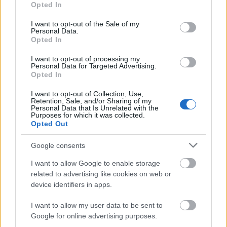
Opted In
most valószínűleg újra van/lesz, Sebő pedig
use your data for below specified purposes in below Google
Horváth Zoli
val és
Fekete Dávid
dal (
Broken Cups
,
consent section.
I want to opt-out of the Sale of my
Personal Data.
illetve utóbbi Románia is), illetve
Bajor Ádi
val (ex-
Opted In
Moog
,
Haunebu
) és
Minda Endré
vel (
Hangmás
)
csinál valami punkzenekart.
I want to opt-out of processing my
Personal Data for Targeted Advertising.
Opted In
Szexepil:
?
I want to opt-out of Collection, Use,
Legnagyobb eredmény, elismerés:
Sikerült úgy
Retention, Sale, and/or Sharing of my
felvenni egy lemezt, hogy szerintünk okésan szól.
Personal Data that Is Unrelated with the
Purposes for which it was collected.
Manapság néha olyanok is megdicsérnek minket,
Opted Out
akiket nem is ismerünk, ami elég szokatlan.
Google consents
a május 3-i, szombat esti eseménynek
Felszállott a
I want to allow Google to enable storage
Páuwör
a fantázianeve, a Tumón kívül fellép a
related to advertising like cookies on web or
nemrégiben alakult
Nerz
, a
device identifiers in apps.
"sztóner/pszichedelik/posztrokk
Nea
és a
Demjén
I want to allow my user data to be sent to
Hirst
trió,
Facebook-eseményoldal
Google for online advertising purposes.