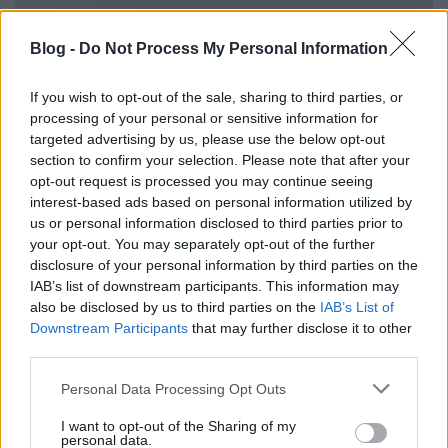
Blog -
Do Not Process My Personal Information
If you wish to opt-out of the sale, sharing to third parties, or
processing of your personal or sensitive information for
targeted advertising by us, please use the below opt-out
section to confirm your selection. Please note that after your
opt-out request is processed you may continue seeing
interest-based ads based on personal information utilized by
us or personal information disclosed to third parties prior to
your opt-out. You may separately opt-out of the further
disclosure of your personal information by third parties on the
IAB’s list of downstream participants. This information may
also be disclosed by us to third parties on the
IAB’s List of
Downstream Participants
that may further disclose it to other
Jövőkép:
Szeretnénk venni egy aggregátort és utána
third parties.
csak erdőkben meg elhagyatott házakban
koncertezni. Az első ilyen Szentendrén lesz majd
Please note that this website/app uses one or more Google
Personal Data Processing Opt Outs
valamikor a nyáron.
services and may gather and store information including but
not limited to your visit or usage behaviour. You may click to
I want to opt-out of the Sharing of my
personal data.
Mellékprojektek:
Kelének ott volt a
Románia
, ami
grant or deny consent to Google and its third-party tags to