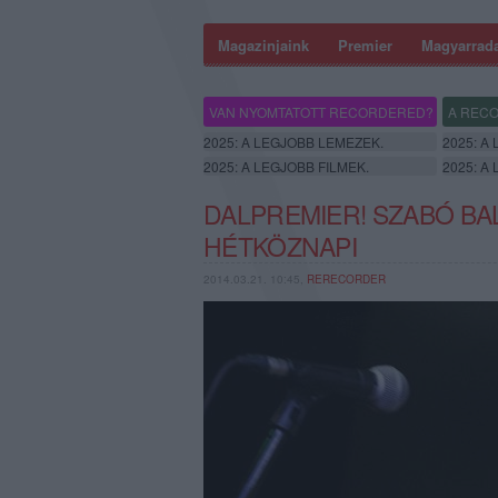
Magazinjaink
Premier
Magyarrad
VAN NYOMTATOTT RECORDERED?
A RECO
2025: A LEGJOBB LEMEZEK.
2025: A
2025: A LEGJOBB FILMEK.
2025: A
DALPREMIER! SZABÓ BAL
HÉTKÖZNAPI
2014.03.21. 10:45,
RERECORDER