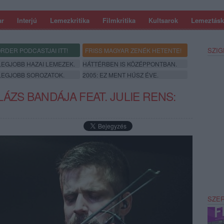
ar
Interjú
Lemezkritika
Filmkritika
Kultsarok
Lemeztásk
SZIG
RDER PODCASTJAI ITT!
FRISS MAGYAR ZENÉK HETENTE!
 LEGJOBB HAZAI LEMEZEK.
HÁTTÉRBEN IS KÖZÉPPONTBAN.
 LEGJOBB SOROZATOK.
2005: EZ MENT HÚSZ ÉVE.
ÁZS BANDÁJA FEAT. JULIE RENS:
SZE