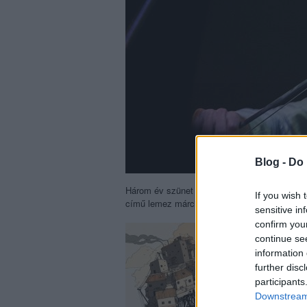
Blog -
Do 
Három év szünet után új albummal jelentkezi
If you wish 
című lemez március 26-án jelenik meg, erről 
sensitive in
confirm you
continue se
information 
further disc
participants
Downstream 