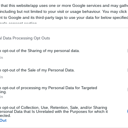
csellófutamokból hallható ki. Az
Élet elvitelre
is egymás
 that this website/app uses one or more Google services and may gath
mellett szerepeltet saját szövegezésű dalokat és
including but not limited to your visit or usage behaviour. You may click 
versfeldolgozásokat, ezúttal azonban nem egy klasszikus
 to Google and its third-party tags to use your data for below specifi
(az előző lemeznél
Pilinszky János
), hanem egy népszerű
ogle consent section.
kortárs szerző,
Grecsó Krisztián
két verse/dalszövege
kapott helyet a szerzői darabok mellett. A lemez jövő
szerdán kerül forgalomba CD-n, holnap, szombat éjfélig
l Data Processing Opt Outs
még
előrendelhető
(akik megrendelik, akár már a
atják az albumot).
o opt-out of the Sharing of my personal data.
dal, a
Hétköznapi
című, amely egy hangzásában és szövegében is
In
tett külön bejáratú, kétszemélyes világot megéneklő szöveghez
s gazdag hangszerelés. Aki számára ismerős Szabó Balázs szerzői
o opt-out of the Sale of my Personal Data.
 akusztikus gitár és a hegedű kap meghatározó szerepet.
In
te, ami finom kamarapop-eleganciát ad a folkos ízű dalhoz.
to opt-out of processing my Personal Data for Targeted
 a
Hétköznapi
t:
Pagonyi András
harmonika-virtuóz és világutazó
ing.
anarro
,
Kowalsky
,
Harmonia Garden
), de rengeteg színházi
In
 a Duna és a Szajna képzeletbeli közös partjaira visz el, de csak
 érhet meglepetés, akkor érünk el a kettős torkolathoz:
Julie Rens
o opt-out of Collection, Use, Retention, Sale, and/or Sharing
 hiphop határvidékén mo
zgó produkciókban dolgozott – hangja
ersonal Data that Is Unrelated with the Purposes for which it
lected.
ja fölül a dalt, nem uralkodik el rajta, hanem mint egy
Out
t, fa tetejére épült fészekbe
”. A zenekar
Harcsa Veronika
vel – ők ketten ugyanis “osztálytársak” a Brüsszeli Királyi