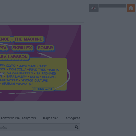
SÜTI BEÁLLÍTÁSOK MÓDOSÍTÁSA
Adatvédelem, irányelvek
Kapcsolat
Támogatás