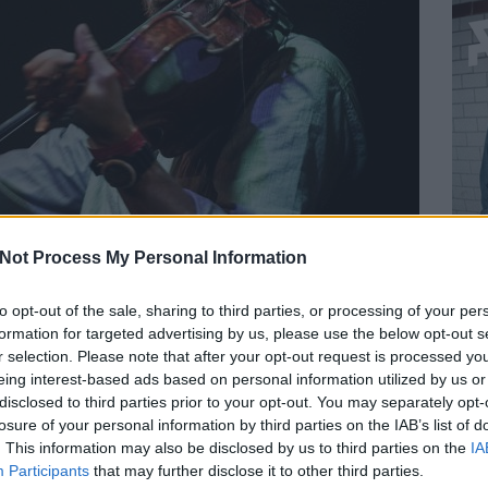
Not Process My Personal Information
k a
Szabó Balázs Bandája
. A sorban harmadik, az
Élet elvitelre
to opt-out of the sale, sharing to third parties, or processing of your per
debütál a Recorderen megjelenés előtt az első dal, a
Hétköznapi.
formation for targeted advertising by us, please use the below opt-out s
r selection. Please note that after your opt-out request is processed y
Az új lemez – mint a dalszerző-énekes
Szabó Balázs
eing interest-based ads based on personal information utilized by us or
elmúlt három évének lenyomata – az eddigieknél (a 2010-
es
Megcsalogató
nál és a 2011-es
Átjárók
nál) sokszínűbb,
disclosed to third parties prior to your opt-out. You may separately opt-
eklektikusabb világot képvisel. Köszönhető ez annak is,
losure of your personal information by third parties on the IAB’s list of
hogy az elmúlt évek alatt változott a Banda felállása is: ez
. This information may also be disclosed by us to third parties on the
IA
főleg a hangzásban erőteljesebb, groove-osabb
Participants
that may further disclose it to other third parties.
BEL
ütősszekcióból és az egyszerre klasszikus és népies