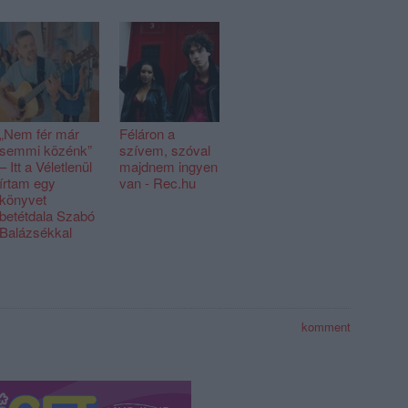
„Nem fér már
Féláron a
semmi közénk”
szívem, szóval
– Itt a Véletlenül
majdnem ingyen
írtam egy
van - Rec.hu
könyvet
betétdala Szabó
Balázsékkal
komment