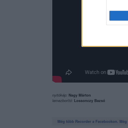
nyitókép:
Nagy Márton
lemezborító:
Lossonczy Bazsó
Még több Recorder a Facebookon. Még t