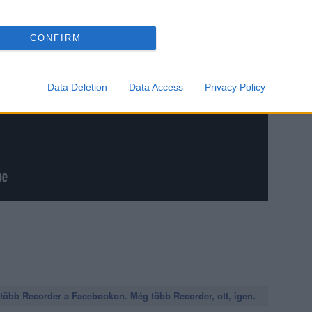
CONFIRM
Data Deletion
Data Access
Privacy Policy
öbb Recorder a Facebookon. Még több Recorder, ott, igen.