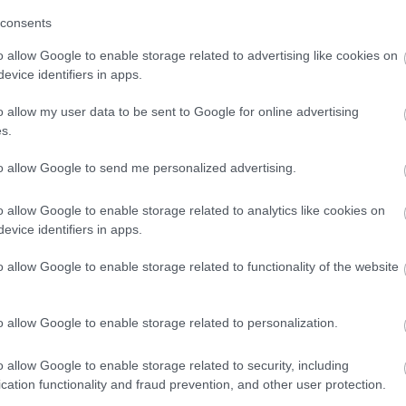
 sem működött közre énekesnő, vagy énekes, ha innen nézzük,
consents
án megcsináltam a kis otthoni stúdiómban a felvételt, úgy
zni egy harmonikás, francia sanzonos témát és nagyon örülök,
o allow Google to enable storage related to advertising like cookies on
 – meséli a frontember.
evice identifiers in apps.
ráció is készült, amit
Kisteleki Dóra
grafikus-illusztrátor álmodott
o allow my user data to be sent to Google for online advertising
 zenekar YouTube-csatornájára, Dóra jellegzetes világának apró
 Barbara
keltette életre. „
Csak itt-ott, pár pillanatra mozdulnak
s.
, ez inkább csak egy kis játék a képpel
” – mondja Szabó Balázs.
to allow Google to send me personalized advertising.
néra indul: először március 28-án, Szegeden mutatják be az
, Sopronba, Veszprémbe, Debrecenbe, Nagykanizsára,
o allow Google to enable storage related to analytics like cookies on
 16-án tartanak lemezbemutatót az A38 hajón. Részletek a
evice identifiers in apps.
o allow Google to enable storage related to functionality of the website
ztrációval:
o allow Google to enable storage related to personalization.
o allow Google to enable storage related to security, including
cation functionality and fraud prevention, and other user protection.