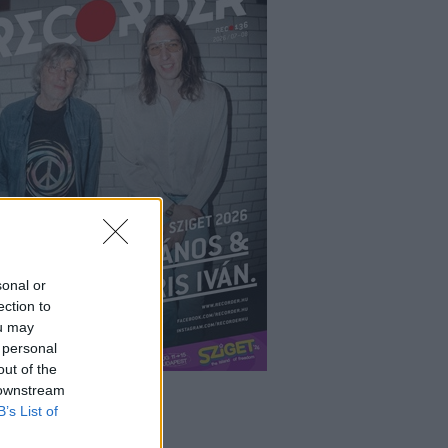
sonal or
ection to
ou may
 personal
out of the
 downstream
B’s List of
ÉPÉS