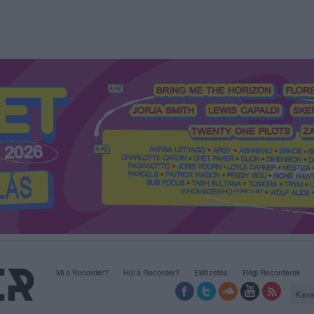
Mi a Recorder?
Hol a Recorder?
Előfizetés
Régi Recorderek