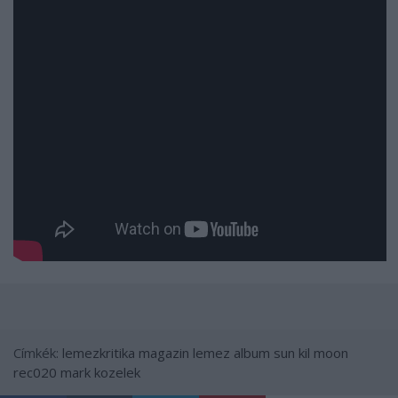
Címkék:
lemezkritika
magazin
lemez
album
sun kil moon
rec020
mark kozelek