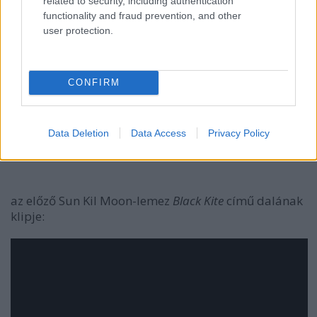
related to security, including authentication
functionality and fraud prevention, and other
user protection.
CONFIRM
Data Deletion
Data Access
Privacy Policy
az előző Sun Kil Moon-lemez
Black Kite
című dalának
klipje: