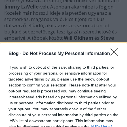
lemeznyi
AC/DC
-átirattal, elektronikus kollaboráció
Jimmy LaVelle
-vel). Azonban akármibe is fogjon,
Kozelek már hosszú ideje alapvetően ugyanaz a
szomorkás, magának való, kicsit (ön)ironikus
dalszerző-előadó, akit az összes sztorijában ott
bújkáló sebezhetősége tesz igazán szerethetővé és
emberivé. A többek között
Will Oldham
és
Steve
Shelley
(
Sonic Youth
) közreműködésével felvett
Benji
őszintesége viszont még ezek tudatában is
Blog -
Do Not Process My Personal Information
képes arcul csapni az embert.
If you wish to opt-out of the sale, sharing to third parties, or
processing of your personal or sensitive information for
LEMEZKRITIKÁK TOVÁBBI AJÁNLOTT IDEI
targeted advertising by us, please use the below opt-out
ALBUMOKRÓL.
section to confirm your selection. Please note that after your
opt-out request is processed you may continue seeing
interest-based ads based on personal information utilized by
us or personal information disclosed to third parties prior to
your opt-out. You may separately opt-out of the further
A saját édesanyja elvesztésétől való félelem, apja
disclosure of your personal information by third parties on the
iránti szeretete, ritkán látott távoli unokatestvére
IAB’s list of downstream participants. This information may
halála, régvolt szerelemek, elfeledett barátok, az
also be disclosed by us to third parties on the
IAB’s List of