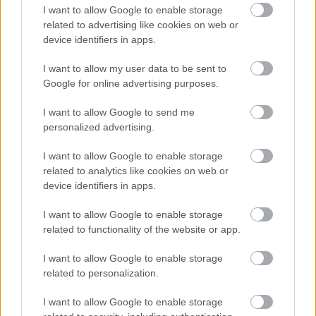
egy középkorú ember félelmeit, hanem a
I want to allow Google to enable storage
csalódásról, halálról, szerelemről, családról,
related to advertising like cookies on web or
egyszóval az életről is megtudtunk sok mindent,
device identifiers in apps.
mutatja meg igazán a
Benji
értékét és erejét.
I want to allow my user data to be sent to
9/10
Google for online advertising purposes.
I want to allow Google to send me
Csada Gergely
personalized advertising.
I want to allow Google to enable storage
a
Benji
című album teljes egészében:
related to analytics like cookies on web or
device identifiers in apps.
I want to allow Google to enable storage
related to functionality of the website or app.
I want to allow Google to enable storage
related to personalization.
I want to allow Google to enable storage