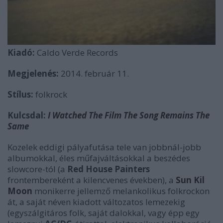
Kiadó:
Caldo Verde Records
Megjelenés:
2014. február 11.
Stílus:
folkrock
Kulcsdal:
I Watched The Film The Song Remains The
Same
Kozelek eddigi pályafutása tele van jobbnál-jobb
albumokkal, éles műfajváltásokkal a beszédes
slowcore-tól (a
Red House Painters
frontembereként a kilencvenes években), a
Sun Kil
Moon
monikerre jellemző melankolikus folkrockon
át, a saját néven kiadott változatos lemezekig
(egyszálgitáros folk, saját dalokkal, vagy épp egy