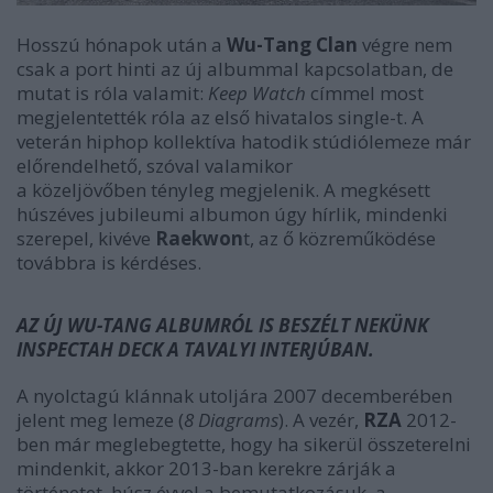
Hosszú hónapok után a
Wu-Tang Clan
végre nem
csak a port hinti az új albummal kapcsolatban, de
mutat is róla valamit:
Keep Watch
címmel most
megjelentették róla az első hivatalos single-t. A
veterán hiphop kollektíva hatodik stúdiólemeze már
előrendelhető, szóval valamikor
a közeljövőben tényleg megjelenik. A megkésett
húszéves jubileumi albumon úgy hírlik, mindenki
szerepel, kivéve
Raekwon
t, az ő közreműködése
továbbra is kérdéses.
AZ ÚJ WU-TANG ALBUMRÓL IS BESZÉLT NEKÜNK
INSPECTAH DECK A TAVALYI INTERJÚBAN.
A nyolctagú klánnak utoljára 2007 decemberében
jelent meg lemeze (
8 Diagrams
). A vezér,
RZA
2012-
ben már meglebegtette, hogy ha sikerül összeterelni
mindenkit, akkor 2013-ban kerekre zárják a
történetet, húsz évvel a bemutatkozásuk, a