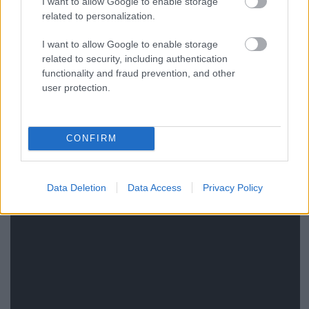
Wu-Tang cucc, a beszédes című
Family Reunion
, a
I want to allow Google to enable storage
producer itt maga RZA volt, a rapeken
Masta Killa
,
related to personalization.
Method Man és
Ghostface Killah
osztoznak:
I want to allow Google to enable storage
related to security, including authentication
functionality and fraud prevention, and other
user protection.
CONFIRM
Data Deletion
Data Access
Privacy Policy