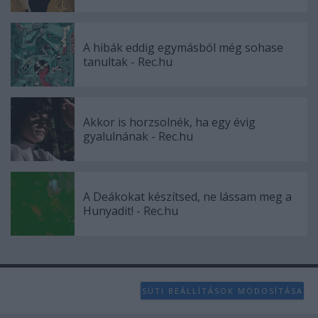
A hibák eddig egymásból még sohase
tanultak - Rec.hu
Akkor is horzsolnék, ha egy évig
gyalulnának - Rec.hu
A Deákokat készítsed, ne lássam meg a
Hunyadit! - Rec.hu
SÜTI BEÁLLÍTÁSOK MÓDOSÍTÁSA