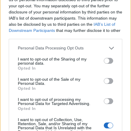
főnök a Wu-Tang üzleti részét intézi, márpedig neki
your opt-out. You may separately opt-out of the further
ez is fontos szempont.
disclosure of your personal information by third parties on the
IAB’s list of downstream participants. This information may
AZ ÚJ LEMEZ UGYAN NEM LETT MEG A TAVALYI
also be disclosed by us to third parties on the
IAB’s List of
JUBILEUMI ÉVBEN, OL' DIRTY BASTARD VISZONT
Downstream Participants
that may further disclose it to other
FELTÁMADT.
third parties.
Please note that this website/app uses one or more Google
Mindenesetre a hatodik album készül nélküle is,
Personal Data Processing Opt Outs
services and may gather and store information including but
állítólag már előrehaladott állapotban van, sőt,
not limited to your visit or usage behaviour. You may click to
I want to opt-out of the Sharing of my
a Wu-Tang Clan honlapján elő is lehet
rendelni
.
personal data.
grant or deny consent to Google and its third-party tags to
Ugyanitt megvásárolható az első kislemezdal, a
Opted In
use your data for below specified purposes in below Google
Keep Watch, amelynek soulos beütésű, a klasszikus
consent section.
90-es évek hiphop hangzását idéző zenei alapját
DJ
I want to opt-out of the Sale of my
Personal Data.
Mathematics
adta, a klánból
GZA
,
Method Man
,
Opted In
Cappadonna
és
Inspectah Deck
vívnak benne
szócsatát, vendégénekesként pedig egy bizonyos
I want to opt-out of processing my
Personal Data for Targeted Advertising.
Nathaniel
is közreműködik benne.
Calling all G's
,
Opted In
íme a lehengerlően oldschool új Wu-Tang Clan-
szám:
I want to opt-out of Collection, Use,
Retention, Sale, and/or Sharing of my
Personal Data that Is Unrelated with the