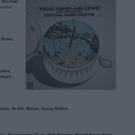
,
Roy Paci
umátrai
r Bowie
,
tchme
,
aibach
,
ision
,
De Kift
,
Mahler
,
Sonny Rollins
.
oky
,
The Inspector Cluzo
,
Dirty Beaches
,
Brandt Brauer Frick
,