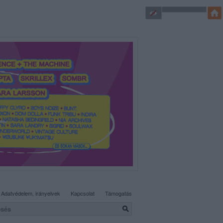
SÜTI BEÁLLÍTÁSOK MÓDOSÍTÁSA
Adatvédelem, irányelvek
Kapcsolat
Támogatás