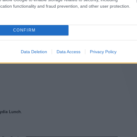
cation functionality and fraud prevention, and other user protection.
Zene, amitől boldog leszel
et egy szédületes szaxofonista csinál viccből.
CONFIRM
Data Deletion
Data Access
Privacy Policy
Alfred Brendel
),
Bach
Goldberg-variációk
,
Jól temperált zongora
 defunté
.
ydia Lunch
.