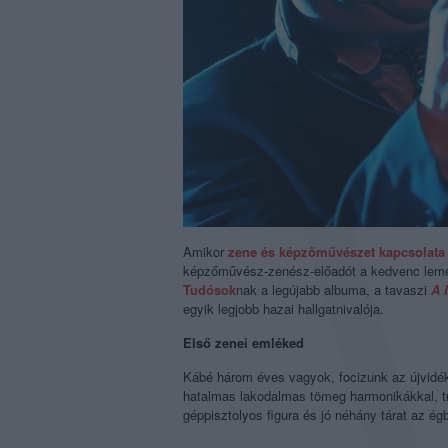
Amikor
zene és képzőművészet kapcsolata
képzőművész-zenész-előadót a kedvenc lemeze
Tudósok
nak a legújabb albuma, a tavaszi
A 
egyik legjobb hazai hallgatnivalója.
Első zenei emléked
Kábé három éves vagyok, focizunk az újvidé
hatalmas lakodalmas tömeg harmonikákkal, tr
géppisztolyos figura és jó néhány tárat az égb