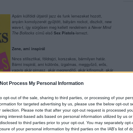
Apám külföldi útjairól jazz és funk lemezeket hozott,
anyám komolyzenét gyűjtött, bátyám rockot, diszkót, new
wave-t, így sürgősen meg kellett rendelnem a
Never Mind
The Bollocks
című első
Sex Pistols
-lemezt.
Zene, ami inspirál
Nincs stilisztikai, földrajzi, korszakos, bármilyen határ.
Bármi inspirál, ami különös, izgalmas, meggyőző, erős,
vagyis akár pimasz, akár megrendítő, akár kifinomult, akár
őrült, csak eredeti legyen.
Not Process My Personal Information
Kedvenc zenék alkotáshoz
to opt-out of the sale, sharing to third parties, or processing of your per
Írás közben nem hallgatok zenét, mert elvonja a
formation for targeted advertising by us, please use the below opt-out s
an valami, amitől a szöszmötölés, a cinizmus, vagy éppen a
r selection. Please note that after your opt-out request is processed y
 cipészműhelyben. Ha rádió, akkor BBC3, ha zene, akkor jazz,
eing interest-based ads based on personal information utilized by us or
disclosed to third parties prior to your opt-out. You may separately opt-
losure of your personal information by third parties on the IAB’s list of