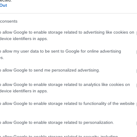
Out
, mert
consents
melyben
a érve 1986-
o allow Google to enable storage related to advertising like cookies on
atról, s elvették jegyemet, útlevelemet.
evice identifiers in apps.
o allow my user data to be sent to Google for online advertising
s.
Buldozer
:
Pljuni istini u oci
. (
Köpj az igazság szemébe
).
Ez volt az első egyszerre igazán formabontó és népszerű
to allow Google to send me personalized advertising.
zenekar az egykori Jugoszlávia területén, melynek ez az
első lemeze 1975-ben teljes fordulatot hozott az ottani
o allow Google to enable storage related to analytics like cookies on
rockezenei életben. A szlovén zenekar egykori énekese-
evice identifiers in apps.
frontembere
Marko Brecelj
ma is aktív, jó barát, több
európai turnét csináltunk végig együtt.
o allow Google to enable storage related to functionality of the website
Lemezgyűjteményed legkülönlegesebb/legértékesebb
darabja
o allow Google to enable storage related to personalization.
Urban Sax
:
Fraction Sur Le Temps
. Egy ötven szaxofonból
álló formáció furcsa légző-gyakorlata.
o allow Google to enable storage related to security, including