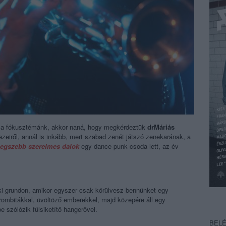
a fókusztémánk, akkor naná, hogy megkérdeztük
drMáriás
iről, annál is inkább, mert szabad zenét játszó zenekarának, a
legszebb szerelmes dalok
egy dance-punk csoda lett, az év
ki grundon, amikor egyszer csak körülvesz bennünket egy
ombitákkal, üvöltöző emberekkel, majd közepére áll egy
e szólózik fülsiketítő hangerővel.
BEL