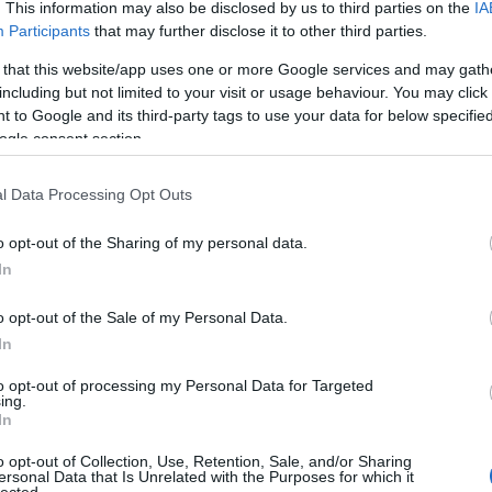
. This information may also be disclosed by us to third parties on the
IA
Participants
that may further disclose it to other third parties.
s
Don Van Vliet
.
 that this website/app uses one or more Google services and may gath
including but not limited to your visit or usage behaviour. You may click 
 to Google and its third-party tags to use your data for below specifi
akrákja volt, de nem zavarta. Belőtte magát, s körlégzést tolva
ogle consent section.
ólózott. Amikor abbahagyta és levonultak a színpadról egy jókora
gy ez az ember nem viccel.
l Data Processing Opt Outs
o opt-out of the Sharing of my personal data.
In
 Contortions
.
o opt-out of the Sale of my Personal Data.
In
to opt-out of processing my Personal Data for Targeted
ing.
In
o opt-out of Collection, Use, Retention, Sale, and/or Sharing
ersonal Data that Is Unrelated with the Purposes for which it
lected.