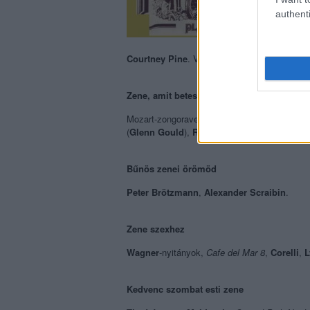
authenti
Courtney Pine
. Vidám dzsessz-hiphop, amely
Zene, amit beteszel, ha stresszes vagy
Mozart-zongoraversenyek (
Neville Merriner
,
(
Glenn Gould
),
Ravel
Pavane pour une infant
Bűnös zenei örömöd
Peter Brötzmann
,
Alexander Scraibin
.
Zene szexhez
Wagner
-nyitányok,
Cafe del Mar 8
,
Corelli
,
L
Kedvenc szombat esti zene