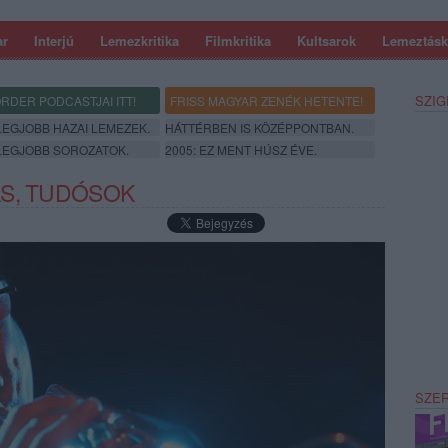
ar
Interjú
Lemezkritika
Filmkritika
Kultsarok
Lemeztásk
SZIG
RDER PODCASTJAI ITT!
FRISS MAGYAR ZENÉK HETENTE!
 LEGJOBB HAZAI LEMEZEK.
HÁTTÉRBEN IS KÖZÉPPONTBAN.
 LEGJOBB SOROZATOK.
2005: EZ MENT HÚSZ ÉVE.
ÁS, TUDÓSOK
SZE