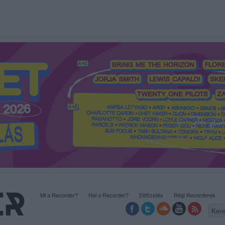
Mi a Recorder?
Hol a Recorder?
Előfizetés
Régi Recorderek