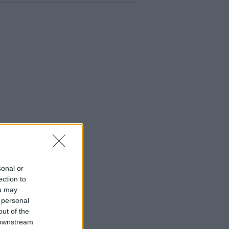
sonal or
ection to
ou may
 personal
out of the
 downstream