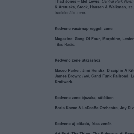
Thad Jones
–
Mel Lewis
:
Central Park North
& Aretuska
,
Stock, Hausen & Walkman
, sz
tradicionális zene.
Kedvenc vasárnap reggeli zene
Magazine
,
Gang Of Four
,
Morphine
,
Leste
Tilos Rádió.
Kedvenc zene utazáshoz
Maceo Parker
,
Jimi Hendix
,
Disciplin A Ki
James Brown
:
Hell
,
Gand Funk Railroad
,
L
Kraftwerk
.
Kedvenc zene éjszaka, sötétben
Boris Kovac & LaDaaBa Orchestra
,
Joy Div
Kedvenc új előadó, friss zenék
Art Brut
,
The Thing
,
The Subways
,
dj Spo