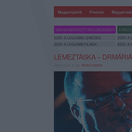
Magazinjaink
Premier
Magyarrad
VAN NYOMTATOTT RECORDERED?
A RECO
2025: A LEGJOBB LEMEZEK.
2025: A
2025: A LEGJOBB FILMEK.
2025: A
LEMEZTÁSKA – DRMÁRI
2013.12.02. 21:23,
RERECORDER