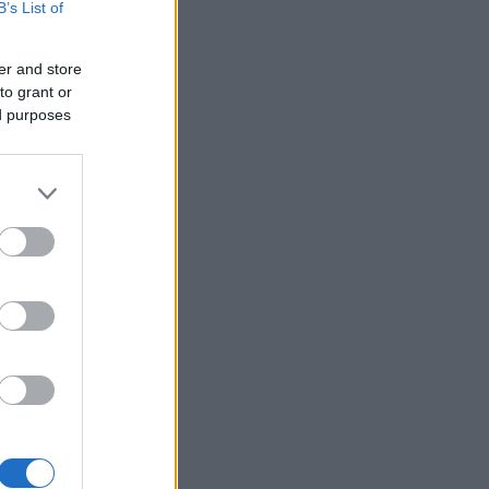
B’s List of
er and store
to grant or
ed purposes