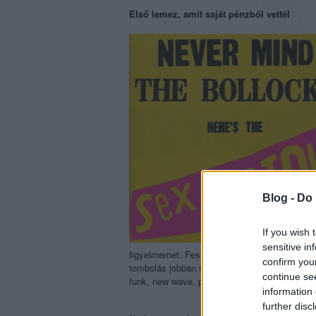
Első lemez, amit saját pénzből vettél
Blog -
Do 
If you wish 
sensitive in
figyelmemet. Festés közben viszont jó, ha v
confirm you
tombolás jobban megy, úgy, mint mondjuk egy
continue se
funk, new wave, punk, elektronika.
information 
further disc