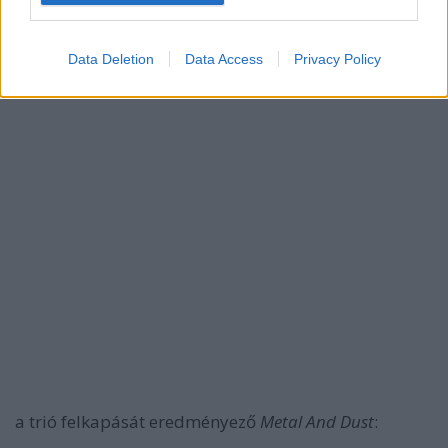
Data Deletion
Data Access
Privacy Policy
a trió felkapását eredményező
Metal And Dust
: