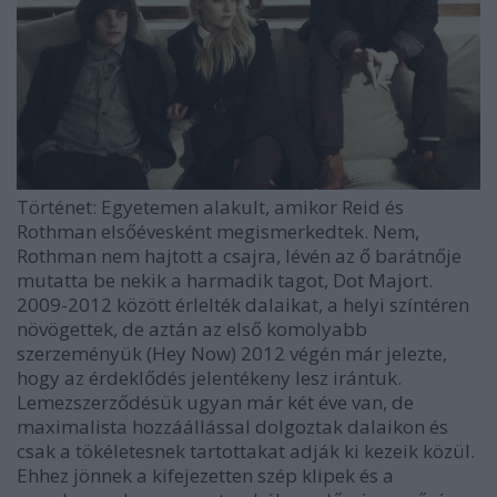
Történet:
Egyetemen alakult, amikor Reid és
Rothman elsőévesként megismerkedtek. Nem,
Rothman nem hajtott a csajra, lévén az ő barátnője
mutatta be nekik a harmadik tagot, Dot Majort.
2009-2012 között érlelték dalaikat, a helyi színtéren
növögettek, de aztán az első komolyabb
szerzeményük (
Hey Now
) 2012 végén már jelezte,
hogy az érdeklődés jelentékeny lesz irántuk.
Lemezszerződésük ugyan már két éve van, de
maximalista hozzáállással dolgoztak dalaikon és
csak a tökéletesnek tartottakat adják ki kezeik közül.
Ehhez jönnek a kifejezetten szép klipek és a