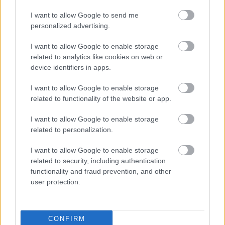
Lose My Mind
).
I want to allow Google to send me
Szexepil
: Hannah esetében mellig érő, egyenes,
personalized advertising.
szőke hajzuhatag.
I want to allow Google to enable storage
Legnagyobb eredmény, elismerés:
A szeptember 9-
related to analytics like cookies on web or
device identifiers in apps.
én megjelent debütlemez a brit lista második helyén
nyitott (33 ezren vették meg egy hét alatt). Az
idei
I want to allow Google to enable storage
Mercury Prize
jelöltjeinek kihirdetése előtt ők voltak
related to functionality of the website or app.
a fogadóirodák legesélyesebbjei a rangos díjra
(ehhez képes a jelölés elmaradása persze csalódás).
I want to allow Google to enable storage
related to personalization.
Radarjel-erősség:
Közepes méretű, de kitartó
rajongótábort vizionálunk és legalább két-három
I want to allow Google to enable storage
lemeznyi, szép zenei építkezést, tisztes sikerekkel.
related to security, including authentication
functionality and fraud prevention, and other
user protection.
a
Wasting My Young Years
klipje:
CONFIRM