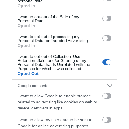
personal data.
grant or deny consent to Google and its third-party tags to
Opted In
use your data for below specified purposes in below Google
consent section.
I want to opt-out of the Sale of my
Personal Data.
Opted In
I want to opt-out of processing my
Personal Data for Targeted Advertising.
Opted In
I want to opt-out of Collection, Use,
Retention, Sale, and/or Sharing of my
Personal Data that Is Unrelated with the
Purposes for which it was collected.
Opted Out
Google consents
Megjelenések:
Egy EP (
Metal & Dust
), három single
(
Metal & Dust
,
Wasting My Young Years, Strong
) és a
I want to allow Google to enable storage
szeptemberben megjelent bemutatkozó album (
If
related to advertising like cookies on web or
You Wait
).
device identifiers in apps.
Mellékprojektek:
Közreműködés a Disclosure
I want to allow my user data to be sent to
listavezető bemutatkozásán a záródalban (
Help Me
Google for online advertising purposes.