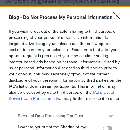
csendesen, de gyorsan terebélyesedő népszerűség
néhány hónap alatt. Második kislemezük üzenete,
mely
Wasting My Young Years
címmel jelent meg
Blog -
Do Not Process My Personal Information
rájuk aztán nem vonatkozik. A titok talán – az
ihletetten és mértékkel használt elektronikus zenei
If you wish to opt-out of the sale, sharing to third parties, or
eszközök, valamint a The xx-nél eggyel
processing of your personal or sensitive information for
klasszicizáltabb gitár-billentyűs hangszerelésen túl –
targeted advertising by us, please use the below opt-out
Reid karakteres hangjában, bátran érzelmes
section to confirm your selection. Please note that after your
énekében és még inkább kitárulkozó, személyes
opt-out request is processed you may continue seeing
szövegeiben rejlik. Ex-barátok, elfecsérelt évek, még
interest-based ads based on personal information utilized by
a Kavinsky-feldolgozás (
Nightcall
) is pontosan
us or personal information disclosed to third parties prior to
illeszkedik a hangulatba: „
felhívlak éjszaka, hogy
your opt-out. You may separately opt-out of the further
elmondjam, hogyan érzek, megkocsikáztatlak az
disclosure of your personal information by third parties on the
éjszakában, le a hegyről
.”
IAB’s list of downstream participants. This information may
also be disclosed by us to third parties on the
IAB’s List of
Downstream Participants
that may further disclose it to other
third parties.
Please note that this website/app uses one or more Google
Personal Data Processing Opt Outs
services and may gather and store information including but
not limited to your visit or usage behaviour. You may click to
I want to opt-out of the Sharing of my