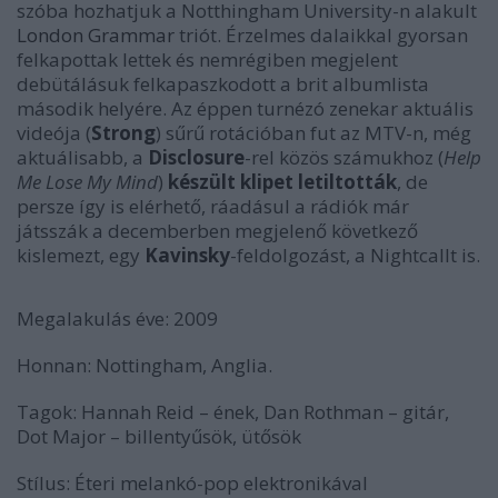
szóba hozhatjuk a Notthingham University-n alakult
London Grammar
triót. Érzelmes dalaikkal gyorsan
felkapottak lettek és nemrégiben megjelent
debütálásuk felkapaszkodott a brit albumlista
második helyére. Az éppen turnézó zenekar aktuális
videója (
Strong
) sűrű rotációban fut az MTV-n, még
aktuálisabb, a
Disclosure
-rel közös számukhoz (
Help
Me Lose My Mind
)
készült klipet letiltották
, de
persze így is elérhető, ráadásul a rádiók már
játsszák a decemberben megjelenő következő
kislemezt, egy
Kavinsky
-feldolgozást, a
Nightcall
t is.
Megalakulás éve:
2009
Honnan:
Nottingham, Anglia.
Tagok:
Hannah Reid
– ének,
Dan Rothman
– gitár,
Dot Major
– billentyűsök, ütősök
Stílus:
Éteri melankó-pop elektronikával