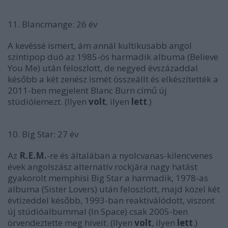
11. Blancmange: 26 év
A kevéssé ismert, ám annál kultikusabb angol
szintipop duó az 1985-ös harmadik albuma (
Believe
You Me
) után feloszlott, de negyed évszázaddal
később a két zenész ismét összeállt és elkészítették a
2011-ben megjelent
Blanc Burn
című új
stúdiólemezt. (Ilyen
volt
, ilyen
lett
.)
10. Big Star: 27 év
Az
R.E.M.
-re és általában a nyolcvanas-kilencvenes
évek angolszász alternatív rockjára nagy hatást
gyakorolt memphisi Big Star a harmadik, 1978-as
albuma (
Sister Lovers
) után feloszlott, majd közel két
évtizeddel később, 1993-ban reaktiválódott, viszont
új stúdióalbummal (
In Space
) csak 2005-ben
örvendeztette meg híveit. (Ilyen
volt
, ilyen
lett
.)