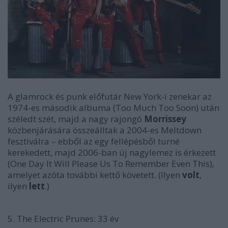
A glamrock és punk előfutár New York-i zenekar az
1974-es második albuma (
Too Much Too Soon
) után
széledt szét, majd a nagy rajongó
Morrissey
közbenjárására összeálltak a 2004-es Meltdown
fesztiválra – ebből az egy fellépésből turné
kerekedett, majd 2006-ban új nagylemez is érkezett
(
One Day It Will Please Us To Remember Even This
),
amelyet azóta további kettő követett. (Ilyen
volt
,
ilyen
lett
.)
5. The Electric Prunes: 33 év