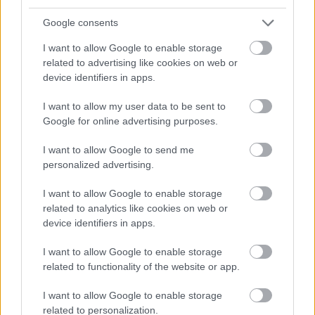
római kettes jelölést elhagyva lendült be ismét a
Google consents
zenekar, amelynek
május végén jelent meg
a
negyedik albuma
Hearts And Knives
címmel. (Ilyen
I want to allow Google to enable storage
volt
, ilyen
lett
.)
related to advertising like cookies on web or
device identifiers in apps.
Lásd még:
I want to allow my user data to be sent to
The Free Design
:
There Is A Song
(1972) és
Cosmic
Google for online advertising purposes.
Peekaboo
(2001)
I want to allow Google to send me
Sly & The Family Stone
:
Ain’t But The One Way
personalized advertising.
(1982) és
I’m Back! Family & Friends
(2011, csak
mint Sly Stone)
I want to allow Google to enable storage
related to analytics like cookies on web or
device identifiers in apps.
7. Magazine: 30 év
I want to allow Google to enable storage
Howard Devoto
Buzzcocks
utáni együttese, a
related to functionality of the website or app.
manchesteri Magazine az 1981-ben kiadott
negyedik stúdióalbum (
Magic, Murder And The
I want to allow Google to enable storage
related to personalization.
Weather
) után feloszlott (a zenekarvezető még a