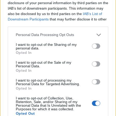
Cup
(2006)
disclosure of your personal information by third parties on the
IAB’s list of downstream participants. This information may
Eagles
:
The Long Run
(1979) és
Long Road Out Of
also be disclosed by us to third parties on the
IAB’s List of
Eden
(2007)
Downstream Participants
that may further disclose it to other
third parties.
Van der Graaf Generator
:
The Quiet Zone/The
Please note that this website/app uses one or more Google
Personal Data Processing Opt Outs
Pleasure Dome
(1977) és
Present
(2005)
services and may gather and store information including but
not limited to your visit or usage behaviour. You may click to
I want to opt-out of the Sharing of my
The Slits
:
Return Of The Giant Slits
(1981) és
personal data.
grant or deny consent to Google and its third-party tags to
Trapped Animal
(2009)
Opted In
use your data for below specified purposes in below Google
consent section.
I want to opt-out of the Sale of my
Personal Data.
8. Visage: 29 év
Opted In
Az 1978-ban alakult újromantikus-újhullámos
I want to opt-out of processing my
Personal Data for Targeted Advertising.
együttes, amit az emberek 99%-a kizárólag a
Fade
Opted In
To Grey
révén ismer, az 1984-es bukta albumot
(
Beat Boy
) követően behalt, majd két évtizeddel
I want to opt-out of Collection, Use,
Retention, Sale, and/or Sharing of my
később, a kétezres évek második felében az alapító
Personal Data that Is Unrelated with the
frontember felépülve heroin-függőségéből
Purposes for which it was collected.
újraélesztette Visage II néven, idén év elején pedig a
Opted Out