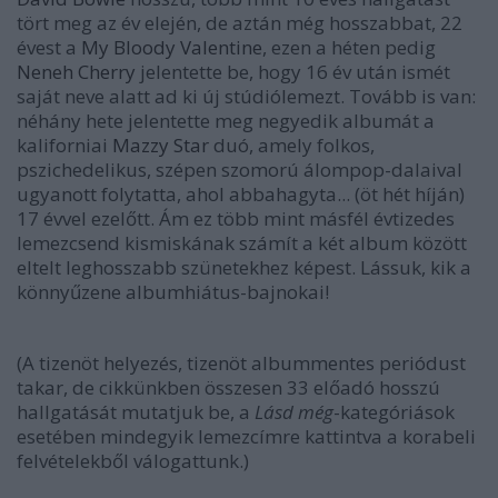
tört meg az év elején, de aztán még hosszabbat, 22
évest a
My Bloody Valentine
, ezen a héten pedig
Neneh Cherry
jelentette be, hogy 16 év után ismét
saját neve alatt ad ki új stúdiólemezt. Tovább is van:
néhány hete jelentette meg negyedik albumát a
kaliforniai
Mazzy Star
duó, amely folkos,
pszichedelikus, szépen szomorú álompop-dalaival
ugyanott folytatta, ahol abbahagyta... (öt hét híján)
17 évvel ezelőtt. Ám ez több mint másfél évtizedes
lemezcsend kismiskának számít a két album között
eltelt leghosszabb szünetekhez képest. Lássuk, kik a
könnyűzene albumhiátus-bajnokai!
(A tizenöt helyezés, tizenöt albummentes periódust
takar, de cikkünkben összesen 33 előadó hosszú
hallgatását mutatjuk be, a
Lásd még
-kategóriások
esetében mindegyik lemezcímre kattintva a korabeli
felvételekből válogattunk.)