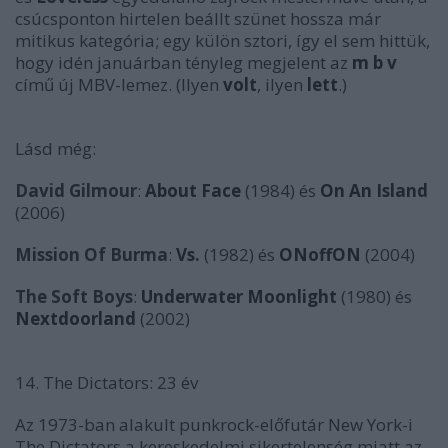
csúcsponton hirtelen beállt szünet hossza már
mitikus kategória; egy külön sztori, így el sem hittük,
hogy idén januárban tényleg megjelent az
m b v
című új MBV-lemez. (Ilyen
volt
, ilyen
lett
.)
Lásd még:
David Gilmour
:
About Face
(1984) és
On An Island
(2006)
Mission Of Burma
:
Vs.
(1982) és
ONoffON
(2004)
The Soft Boys
:
Underwater Moonlight
(1980) és
Nextdoorland
(2002)
14. The Dictators: 23 év
Az 1973-ban alakult punkrock-előfutár New York-i
The Dictators a kereskedelmi sikertelenség miatt az