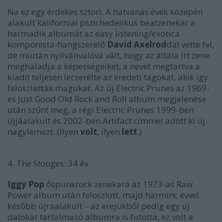
Na ez egy érdekes sztori. A hatvanas évek közepén
alakult kaliforniai pszichedelikus beatzenekar a
harmadik albumát az easy listening/exotica
komponista-hangszerelő
David Axelrod
dal vette fel,
de miután nyilvánvalóvá vált, hogy az általa írt zene
meghaladja a képességeiket, a nevet megtartva a
kiadó teljesen lecserélte az eredeti tagokat, akik így
feloszlatták magukat. Az új Electric Prunes az 1969-
es
Just Good Old Rock and Roll
album megjelenése
után szűnt meg, a régi Electric Prunes 1999-ben
újjáalakult és 2002-ben
Artifact
címmel adott ki új
nagylemezt. (Ilyen
volt
, ilyen
lett
.)
4. The Stooges: 34 év
Iggy Pop
őspunkrock zenekara az 1973-as
Raw
Power
album után feloszlott, majd harminc évvel
később újraalakult – az erejükből pedig egy új
dalokat tartalmazó albumra is futotta, ez volt a