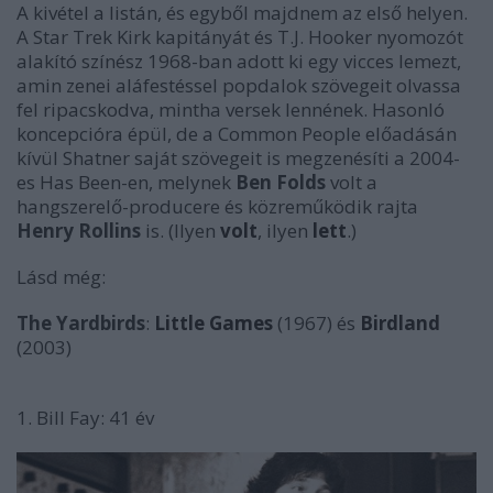
A kivétel a listán, és egyből majdnem az első helyen.
A Star Trek Kirk kapitányát és T.J. Hooker nyomozót
alakító színész 1968-ban adott ki egy vicces lemezt,
amin zenei aláfestéssel popdalok szövegeit olvassa
fel ripacskodva, mintha versek lennének. Hasonló
koncepcióra épül, de a
Common People
előadásán
kívül Shatner saját szövegeit is megzenésíti a 2004-
es
Has Been
-en, melynek
Ben Folds
volt a
hangszerelő-producere és közreműködik rajta
Henry Rollins
is. (Ilyen
volt
, ilyen
lett
.)
Lásd még:
The Yardbirds
:
Little Games
(1967) és
Birdland
(2003)
1. Bill Fay: 41 év