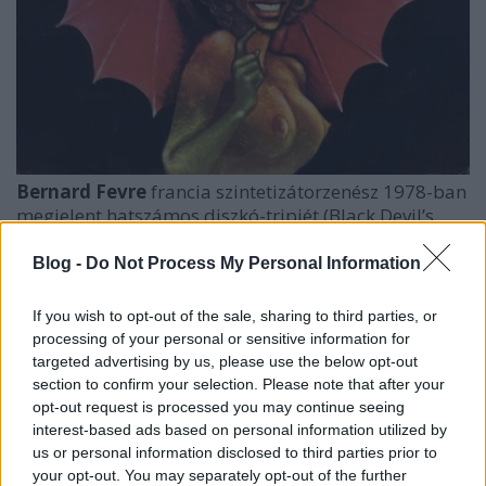
Bernard Fevre
francia szintetizátorzenész 1978-ban
megjelent hatszámos diszkó-tripjét (
Black Devil’s
Disco Club
) 2004-ben
Aphex Twin
labele, a Rephlex
újra kiadta, hatalmas szenzációt keltve és
Blog -
Do Not Process My Personal Information
visszatérésre ösztönözve az alkotót – aki 2006-ban
állt elő a várva-várt folytatással, a stílszerűen
28
If you wish to opt-out of the sale, sharing to third parties, or
After
címmel ellátott albummal és azóta is aktív;
processing of your personal or sensitive information for
ötödik albuma október 28-án jelenik meg. (Ilyen
targeted advertising by us, please use the below opt-out
volt
, ilyen
lett
.)
section to confirm your selection. Please note that after your
opt-out request is processed you may continue seeing
Lásd még:
interest-based ads based on personal information utilized by
us or personal information disclosed to third parties prior to
Cat Stevens
:
Back To Earth
(1978) és
An Other
your opt-out. You may separately opt-out of the further