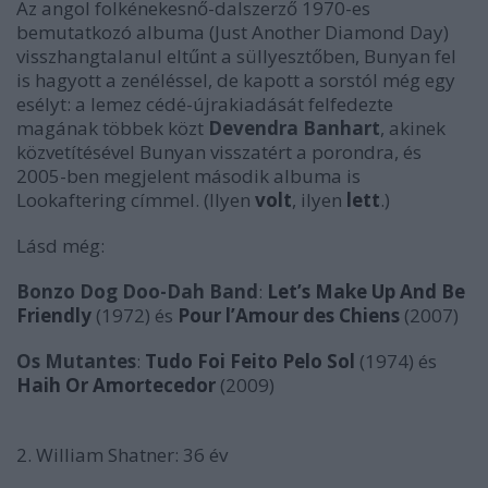
Az angol folkénekesnő-dalszerző 1970-es
bemutatkozó albuma (
Just Another Diamond Day
)
visszhangtalanul eltűnt a süllyesztőben, Bunyan fel
is hagyott a zenéléssel, de kapott a sorstól még egy
esélyt: a lemez cédé-újrakiadását felfedezte
magának többek közt
Devendra Banhart
, akinek
közvetítésével Bunyan visszatért a porondra, és
2005-ben megjelent második albuma is
Lookaftering
címmel. (Ilyen
volt
, ilyen
lett
.)
Lásd még:
Bonzo Dog Doo-Dah Band
:
Let’s Make Up And Be
Friendly
(1972) és
Pour l’Amour des Chiens
(2007)
Os Mutantes
:
Tudo Foi Feito Pelo Sol
(1974) és
Haih Or Amortecedor
(2009)
2. William Shatner: 36 év