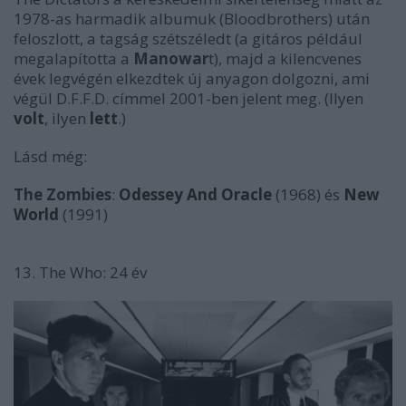
1978-as harmadik albumuk (
Bloodbrothers
) után
feloszlott, a tagság szétszéledt (a gitáros például
megalapította a
Manowar
t), majd a kilencvenes
évek legvégén elkezdtek új anyagon dolgozni, ami
végül
D.F.F.D.
címmel 2001-ben jelent meg. (Ilyen
volt
, ilyen
lett
.)
Lásd még:
The Zombies
:
Odessey And Oracle
(1968) és
New
World
(1991)
13. The Who: 24 év