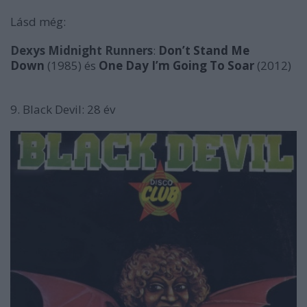
Lásd még:
Dexys Midnight Runners
:
Don’t Stand Me
Down
(1985) és
One Day I’m Going To Soar
(2012)
9. Black Devil: 28 év