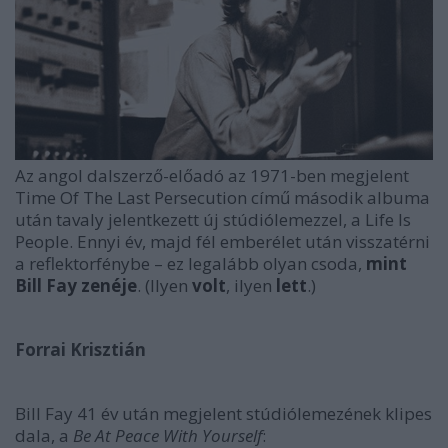
Az angol dalszerző-előadó az 1971-ben megjelent
Time Of The Last Persecution
című második albuma
után tavaly jelentkezett új stúdiólemezzel, a
Life Is
People
. Ennyi év, majd fél emberélet után visszatérni
a reflektorfénybe – ez legalább olyan csoda,
mint
Bill Fay zenéje
. (Ilyen
volt
, ilyen
lett
.)
Forrai Krisztián
Bill Fay 41 év után megjelent stúdiólemezének klipes
dala, a
Be At Peace With Yourself
: