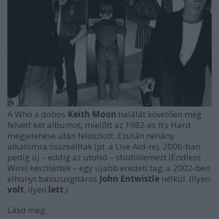
A Who a dobos
Keith Moon
halálát követően még
felvett két albumot, mielőtt az 1982-es
It’s Hard
megjelenése után feloszlott. Ezután néhány
alkalomra összeálltak (pl. a Live Aid-re), 2006-ban
pedig új – eddig az utolsó – stúdiólemezt (
Endless
Wire
) készítettek – egy újabb eredeti tag, a 2002-ben
elhunyt basszusgitáros
John Entwistle
nélkül. (Ilyen
volt
, ilyen
lett
.)
Lásd még: