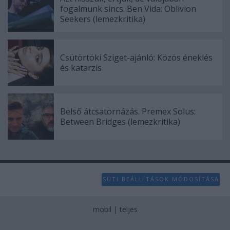
fogalmunk sincs. Ben Vida: Oblivion
Seekers (lemezkritika)
Csütörtöki Sziget-ajánló: Közös éneklés
és katarzis
Belső átcsatornázás. Premex Solus:
Between Bridges (lemezkritika)
SÜTI BEÁLLÍTÁSOK MÓDOSÍTÁSA
mobil
|
teljes