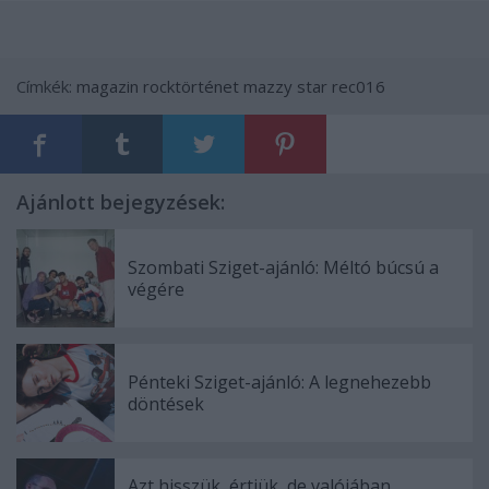
Címkék:
magazin
rocktörténet
mazzy star
rec016
Ajánlott bejegyzések:
Szombati Sziget-ajánló: Méltó búcsú a
végére
Pénteki Sziget-ajánló: A legnehezebb
döntések
Azt hisszük, értjük, de valójában