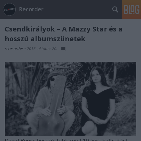
Recorder
Csendkirályok – A Mazzy Star és a
hosszú albumszünetek
rerecorder
•
2013. október 20.
David Bowie
hosszú, több mint 10 éves hallgatást