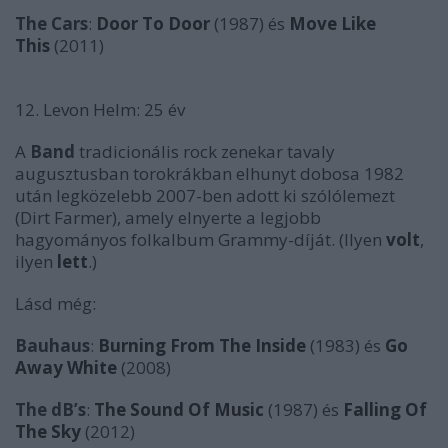
The Cars
:
Door To Door
(1987) és
Move Like
This
(2011)
12. Levon Helm: 25 év
A
Band
tradicionális rock zenekar tavaly
augusztusban torokrákban elhunyt dobosa 1982
után legközelebb 2007-ben adott ki szólólemezt
(
Dirt Farmer
), amely elnyerte a legjobb
hagyományos folkalbum Grammy-díját. (Ilyen
volt
,
ilyen
lett
.)
Lásd még:
Bauhaus
:
Burning From The Inside
(1983) és
Go
Away White
(2008)
The dB’s
:
The Sound Of Music
(1987) és
Falling Of
The Sky
(2012)