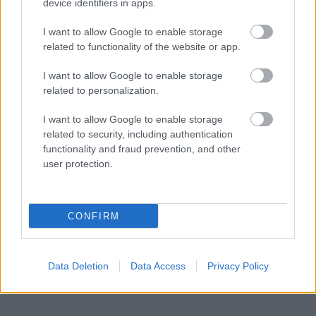
device identifiers in apps.
I want to allow Google to enable storage
egy hivatalos audio Huero S új lemezéről,
Prinzif
:
related to functionality of the website or app.
I want to allow Google to enable storage
related to personalization.
I want to allow Google to enable storage
related to security, including authentication
functionality and fraud prevention, and other
user protection.
CONFIRM
Data Deletion
Data Access
Privacy Policy