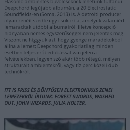
Hasonló ambientes bűvöléseknek lehetünk fültanúi
Deepchord
legújabb albumán, a
20 Electrostatic
Soundfields-
en (Soma, 2013) is. A detroiti producer
olyan zenéit szedte egy csokorba, amelyek valamiért
lemaradtak utóbbi albumairól, illetve koncepció
hiányában nemes egyszerűséggel nem jelentek meg.
Viszont ne higgyük azt, hogy gyenge maradékokból
állna a lemez; Deepchord gyakorlatilag minden
esetben teljes erőbedobással van jelen a
felvételekben, legyen szó akár több rétegű, mélyen
strukturált ambientekről, vagy tíz perc közeli dub
technókról.
ITT IS FRISS ÉS DÖNTŐSEN ELEKTRONIKUS ZENEI
LEMEZEKRŐL ÍRTUNK: FOREST SWORDS, WASHED
OUT, JOHN WIZARDS, JULIA HOLTER.