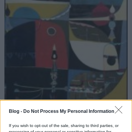
Blog -
Do Not Process My Personal Information
Különböző helyszínekhez és jelenetekhez írt
háttérzenéket
Lawrence
, akitől a
Films & Windows
(Dial, 2013) már az ötödik nagylemez bő tíz év alatt.
If you wish to opt-out of the sale, sharing to third parties, or
processing of your personal or sensitive information for