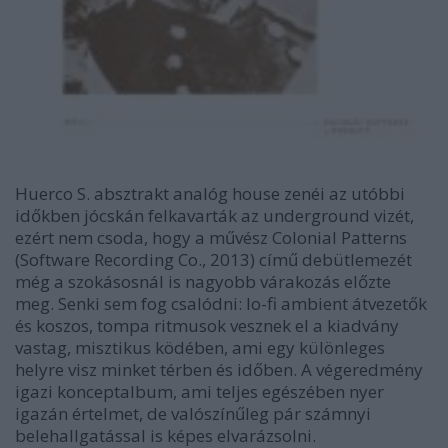
Huerco S.
absztrakt analóg house zenéi az utóbbi
időkben jócskán felkavarták az underground vizét,
ezért nem csoda, hogy a művész
Colonial Patterns
(Software Recording Co., 2013) című debütlemezét
még a szokásosnál is nagyobb várakozás előzte
meg. Senki sem fog csalódni: lo-fi ambient átvezetők
és koszos, tompa ritmusok vesznek el a kiadvány
vastag, misztikus ködében, ami egy különleges
helyre visz minket térben és időben. A végeredmény
igazi konceptalbum, ami teljes egészében nyer
igazán értelmet, de valószínűleg pár számnyi
belehallgatással is képes elvarázsolni.