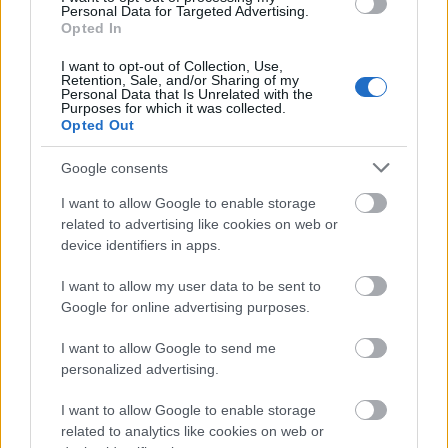
Personal Data for Targeted Advertising.
Opted In
I want to opt-out of Collection, Use,
Retention, Sale, and/or Sharing of my
Personal Data that Is Unrelated with the
Purposes for which it was collected.
Opted Out
Ugyanakkor van, akinek pont az áll jól, ha egy bevált
Google consents
recepten nem változtat:
Senking
(aka Jens Massel) a
Capsize Recovery
(Raster-Noton, 2013) című lemezén
I want to allow Google to enable storage
is azt a hűvös robotikát és agyas ritmuskavalkádot
related to advertising like cookies on web or
hozza, amivel már tizenöt éve a Raster-Noton
device identifiers in apps.
előadóinak élvonalában szerepel. A törtütemek
dominálnak, de a záró technós zakatolásra fogunk
I want to allow my user data to be sent to
talán a leginkább emlékezni. Senkingnek ez már a
Google for online advertising purposes.
nyolcadik sorlemeze, de az összhatás még mindig
I want to allow Google to send me
olyan, mintha egy fiatal előadó friss ötleteit
personalized advertising.
hallanánk.
I want to allow Google to enable storage
related to analytics like cookies on web or
Velkei Zoltán