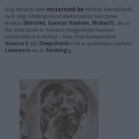
Alig néhány hete
mutattunk be
néhány kiemelkedő
nyár végi underground elektronikus tánczenei
lemezt (
Blondes, Gunnar Haslam, Mobach
), de az
ősz érkeztével is masszív megjelenési hullám
árasztotta el a műfajt – íme, friss kedvenceink
Huerco S
-től,
Deepchord
on és a nyitóképen látható
Lawrence
-en át
Senking
ig.