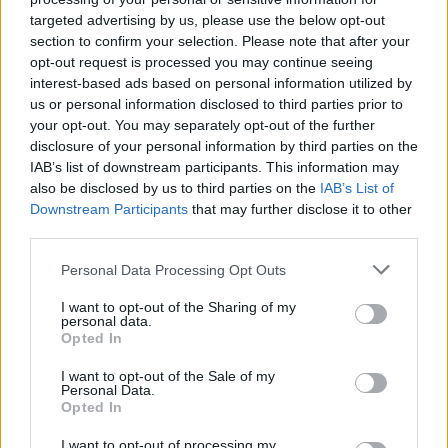
Ezúttal talán kevesebb a deep house, a hamburgi
targeted advertising by us, please use the below opt-out
előadó inkább a könnyed, dallamosabb techno felé
section to confirm your selection. Please note that after your
fordult. Nem nélkülözi azonban az atmoszférikus
opt-out request is processed you may continue seeing
hangulatteremtőket és galaktikus szintetizátorokat,
interest-based ads based on personal information utilized by
utóbbiak ráadásul néhány esetben eszünkbe
us or personal information disclosed to third parties prior to
juttathatják Legowelt legjobb pillanatait is. A
Films
your opt-out. You may separately opt-out of the further
& Windows
így jól érezhető elmozdulás a korábbi
disclosure of your personal information by third parties on the
kiadványoktól és üdítő hallani, hogy működik a
IAB’s list of downstream participants. This information may
váltás.
also be disclosed by us to third parties on the
IAB’s List of
Downstream Participants
that may further disclose it to other
third parties.
Please note that this website/app uses one or more Google
Personal Data Processing Opt Outs
services and may gather and store information including but
not limited to your visit or usage behaviour. You may click to
I want to opt-out of the Sharing of my
personal data.
grant or deny consent to Google and its third-party tags to
Opted In
use your data for below specified purposes in below Google
consent section.
I want to opt-out of the Sale of my
Personal Data.
Opted In
I want to opt-out of processing my