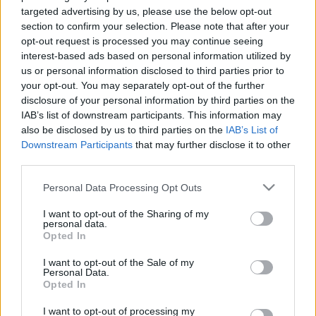
targeted advertising by us, please use the below opt-out
miután a Nagyvárosban tanúja lesz, milyen
section to confirm your selection. Please note that after your
szörnyűségek zajlanak a
Crow Foods üzemeiben
opt-out request is processed you may continue seeing
elhatározza, hogy elindítja a kizárólag házilag
interest-based ads based on personal information utilized by
termesztett alapanyagokból készített,
egészséges
us or personal information disclosed to third parties prior to
ételek forradalmát. Ennyi a sztorija a Chipotle
your opt-out. You may separately opt-out of the further
kampányfilmjének, amelyben maga a
disclosure of your personal information by third parties on the
gyorsétteremlánc csak indirekt módon jelenik meg -
IAB’s list of downstream participants. This information may
a madárijesztő vegetáriánus tacót készít - és a neve
also be disclosed by us to third parties on the
IAB’s List of
is csak a film végén látható. Az egész lehetne
Downstream Participants
that may further disclose it to other
didaktikus tanmese (na jó, persze az is), de az
third parties.
animáció eredeti látványvilága eladja, és a hatáshoz
sokat hozzátesz, ahogyan Fiona Apple éneki alatta
Please note that this website/app uses one or more Google
Personal Data Processing Opt Outs
Pure Imagination-t. (A dalt eredetileg
Gene Wilder
services and may gather and store information including but
not limited to your visit or usage behaviour. You may click to
I want to opt-out of the Sharing of my
énekelte, ő alakította
az 1971-es filmmusicalben
personal data.
grant or deny consent to Google and its third-party tags to
Willy Wonkát és vált ezzel a szerepével az egyik
Opted In
use your data for below specified purposes in below Google
legnépszerűbb
mémmé
.) A Chipotle egyébként
consent section.
előszeretettel tér el a hagyományos marketingtől; a
I want to opt-out of the Sale of my
Personal Data.
tévében például egyáltalán nem hirdetnek, mert
Opted In
szerintük az nem hiteles médium a fiatal
célközönségük számára. Ebből a kvázi felvilágosító
I want to opt-out of processing my