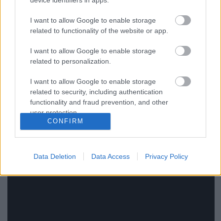
device identifiers in apps.
I want to allow Google to enable storage
related to functionality of the website or app.
Ez pedig Fiona Apple legutóbbi klipje, amelyet a
I want to allow Google to enable storage
tavalyi
The Idler Wheel... c
ímű albumának
related to personalization.
záródalához, a
Hot Knife
-hoz forgatott a
filmrendező
Paul Thomas Anderson
:
I want to allow Google to enable storage
related to security, including authentication
functionality and fraud prevention, and other
user protection.
CONFIRM
Data Deletion
Data Access
Privacy Policy