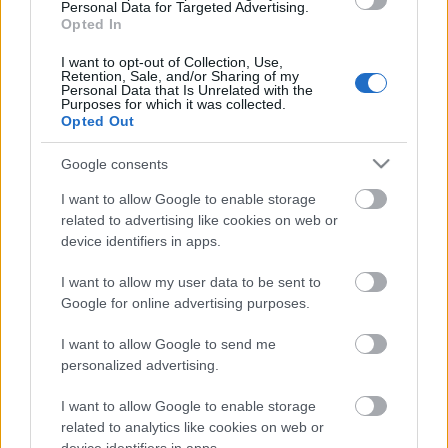
Personal Data for Targeted Advertising.
reklámból pedig jópofa mobiljáték is készült, amely
Opted In
Apple-eszközökön
futtatható
.
I want to opt-out of Collection, Use,
A Chipotle
The Scarecrow
című reklámfilmje:
Retention, Sale, and/or Sharing of my
Personal Data that Is Unrelated with the
Purposes for which it was collected.
Opted Out
Google consents
I want to allow Google to enable storage
related to advertising like cookies on web or
device identifiers in apps.
I want to allow my user data to be sent to
Google for online advertising purposes.
I want to allow Google to send me
personalized advertising.
I want to allow Google to enable storage
related to analytics like cookies on web or