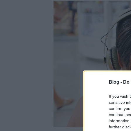
Blog -
Do 
If you wish 
sensitive in
confirm you
continue se
information 
further disc