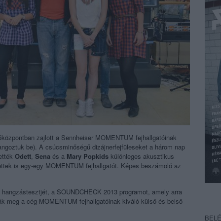
rlóközpontban zajlott a Sennheiser MOMENTUM fejhallgatóinak
angoztuk be). A csúcsminőségű
dizájnerfej
füleseket a három nap
hették
Odett
,
Sena
és a
Mary Popkids
különleges akusztikus
rhettek is egy-egy MOMENTUM fejhallgatót. Képes beszámoló az
bb hangzástesztjét, a SOUNDCHECK 2013 programot, amely arra
alják meg a cég MOMENTUM fejhallgatóinak kiváló külső és belső
BEL