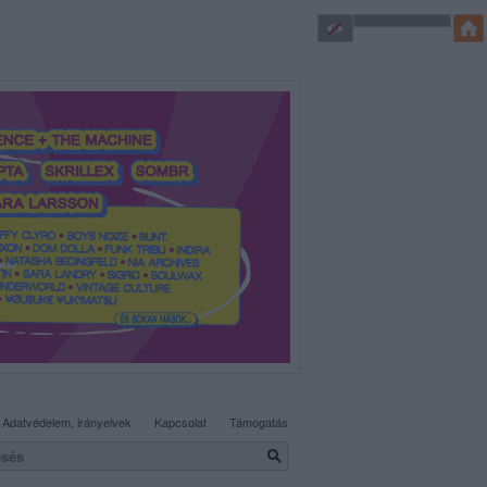
SÜTI BEÁLLÍTÁSOK MÓDOSÍTÁSA
Adatvédelem, irányelvek
Kapcsolat
Támogatás