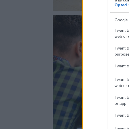
Opted 
Google 
I want t
web or d
I want t
purpose
I want 
I want t
web or d
I want t
or app.
I want t
I want t