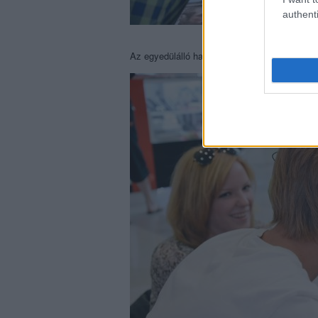
authenti
Az egyedülálló hangzású és kivitelű fülesek 