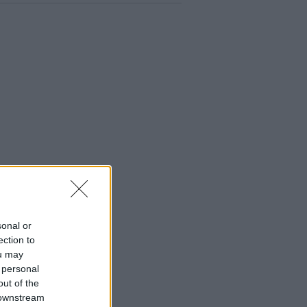
sonal or
ection to
ou may
 personal
out of the
 downstream