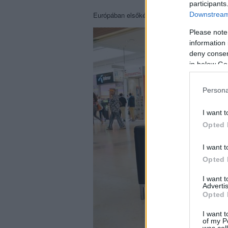
participants
Downstream 
Európában elsőként Budapesten gyűjtötték a
Please note
information 
deny consent
in below Go
Persona
I want t
Opted 
I want t
Opted 
I want 
Advertis
Opted 
I want t
of my P
was col