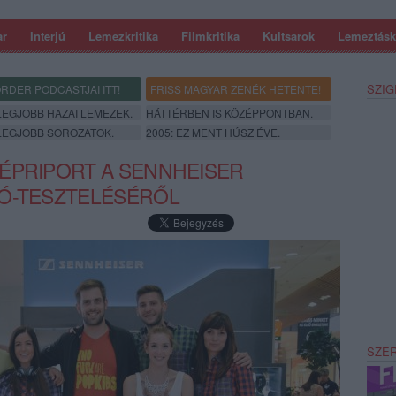
ar
Interjú
Lemezkritika
Filmkritika
Kultsarok
Lemeztásk
SZIG
RDER PODCASTJAI ITT!
FRISS MAGYAR ZENÉK HETENTE!
 LEGJOBB HAZAI LEMEZEK.
HÁTTÉRBEN IS KÖZÉPPONTBAN.
 LEGJOBB SOROZATOK.
2005: EZ MENT HÚSZ ÉVE.
ÉPRIPORT A SENNHEISER
TÓ-TESZTELÉSÉRŐL
SZE