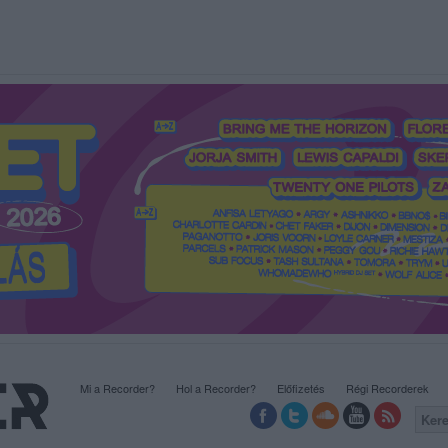
Mi a Recorder?
Hol a Recorder?
Előfizetés
Régi Recorderek