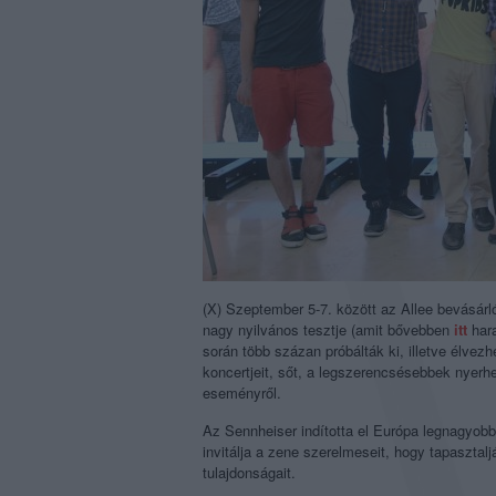
(X) Szeptember 5-7. között az Allee bevásá
nagy nyilvános tesztje (amit bővebben
itt
har
során több százan próbálták ki, illetve élvez
koncertjeit, sőt, a legszerencsésebbek nye
eseményről.
Az Sennheiser indította el Európa legnagyo
invitálja a zene szerelmeseit, hogy tapaszt
tulajdonságait.