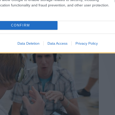
cation functionality and fraud prevention, and other user protection.
tesztelése három napig zajlott az Allee bevásárlóközpontban.
CONFIRM
Data Deletion
Data Access
Privacy Policy