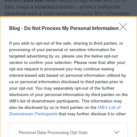
ben, majd a következő évben – amikor befejezte
tanulmányait a sztárzenészeket ontó Brit Schoolban
– King Krule-ra váltva egy cím nélküli EP-t is. Már
ezek a többnyire puritán gitáros-énekes kiadványok
Blog -
Do Not Process My Personal Information
is komoly tehetséget mutattak (a hasonló
megszólalást preferáló
Billy Bragg
is dicsérte
If you wish to opt-out of the sale, sharing to third parties, or
Marshallt), de a világ a Rinse-nél megjelent 2012-es,
processing of your personal or sensitive information for
már ritmusközpontúbb
Rock Button/Octopus
maxi
targeted advertising by us, please use the below opt-out
után, 2013 elején figyelt fel rá igazán, amikor
section to confirm your selection. Please note that after your
felkerült a
BBC Sound Of 2013
listára. Azóta
opt-out request is processed you may continue seeing
közreműködött az idén nyári
Mount Kimbie
-
interest-based ads based on personal information utilized by
lemez
en és elkészült bemutatkozó albumával (bár
us or personal information disclosed to third parties prior to
már 2010-ben magánkiadásban összehozott egy
your opt-out. You may separately opt-out of the further
demószerű kiadványt
U.F.O.W.A.V.E.
címmel).
disclosure of your personal information by third parties on the
IAB’s list of downstream participants. This information may
also be disclosed by us to third parties on the
IAB’s List of
Downstream Participants
that may further disclose it to other
third parties.
Please note that this website/app uses one or more Google
Personal Data Processing Opt Outs