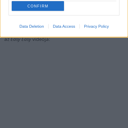
CONFIRM
9/10
Dömötör Endre
Data Deletion
Data Access
Privacy Policy
az
Easy Easy
videója: