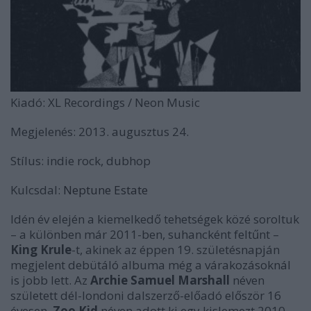
Kiadó:
XL Recordings / Neon Music
Megjelenés:
2013. augusztus 24.
Stílus:
indie rock, dubhop
Kulcsdal:
Neptune Estate
Idén év elején a kiemelkedő tehetségek közé soroltuk
– a különben már 2011-ben, suhancként feltűnt –
King Krule
-t, akinek az éppen 19. születésnapján
megjelent debütáló albuma még a várakozásoknál
is jobb lett. Az
Archie Samuel Marshall
néven
született dél-londoni dalszerző-előadó először 16
évesen,
Zoo Kid
néven adott ki egy kislemezt 2010-