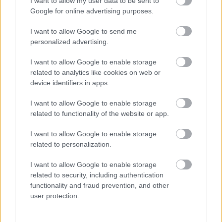
I want to allow my user data to be sent to
vele kapcsolatban, vagy éppen a poszt-dubstepes
Google for online advertising purposes.
szálak miatt
James Blake
-et (a Guardian még azt a
frappáns terminust is megalkotta, hogy „
korai
The
I want to allow Google to send me
The, King Tubby
producelésében
”), de inkább hagyjuk
personalized advertising.
a meghatározásokat, ez a kétségtelenül nem
I want to allow Google to enable storage
mindennapi zene úgyis kiált azért, hogy
related to analytics like cookies on web or
meghallgassuk. A lemez két fő pillérét a
device identifiers in apps.
történetmesélő dalszövegek és az azonnal ható,
sokszor jazzes, mélyre maró, többnyire torzítatlan
I want to allow Google to enable storage
elektromos gitáros, ravasz ritmussal spékelt dalok
related to functionality of the website or app.
adják. Egy londoni tini mindennapjai, egy brit fiatal
élete – a Streets és az
Arctic Monkeys
óta ez ennyire
I want to allow Google to enable storage
élesen egyszer sem jelent meg. A mai, illúzióikat
related to personalization.
vesztett, koraérett angol fiatalok problémáit
elmesélő dalok – főleg ugye a gitárzene ezen ága –
I want to allow Google to enable storage
sokszor hagyják az adott kort már rég elhagyó
related to security, including authentication
hallgatókat hidegen, de ha ilyen markánsan
functionality and fraud prevention, and other
szólalnak meg, akkor egyrészt kikerülhetetlenek,
user protection.
másrészt meg nagyon is érdekfeszítők. Az év egyik
legjobb debütálása.