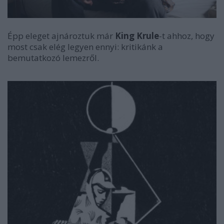
Épp eleget ajnároztuk már
King Krule
-t ahhoz, hogy
most csak elég legyen ennyi: kritikánk a
bemutatkozó lemezről.