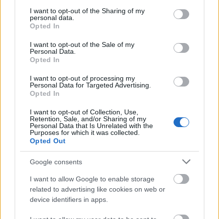
services and may gather and store information including but
not limited to your visit or usage behaviour. You may click to
I want to opt-out of the Sharing of my
personal data.
grant or deny consent to Google and its third-party tags to
Opted In
use your data for below specified purposes in below Google
consent section.
I want to opt-out of the Sale of my
Personal Data.
Opted In
I want to opt-out of processing my
Personal Data for Targeted Advertising.
Opted In
I want to opt-out of Collection, Use,
Retention, Sale, and/or Sharing of my
A
6 Feet Beneath The Moon
a már jelzett Billy Bragg-
Personal Data that Is Unrelated with the
kapcsolaton túl (egyébként egyértelműen ez a
Purposes for which it was collected.
legerősebb) megidéz egy csomó mindent, miközben
Opted Out
önmaga jogán is végig emlékezetes marad. Ott
Google consents
vannak a lemez dalaiban
The Streets
életszagú
dumái,
Jamie T
hasonló gitáros-táncos zenei
I want to allow Google to enable storage
slágeressége,
Tricky
fojtogató hangzása, de még a
related to advertising like cookies on web or
szintén rajongó
Morrissey
kifinomult szövegvilága
device identifiers in apps.
is. A flegma ének miatt szokták
Pete Doherty
-t, a
spártai megszólalás miatt a
The xx
-et is emlegetni