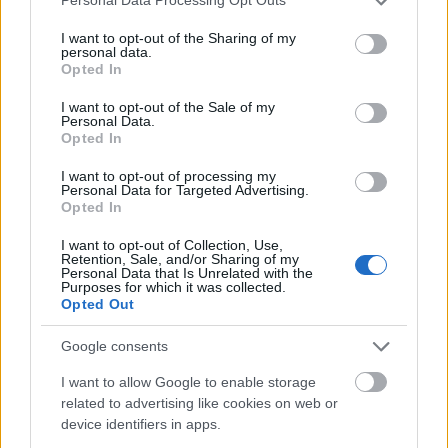
Personal Data Processing Opt Outs
services and may gather and store information including but
not limited to your visit or usage behaviour. You may click to
I want to opt-out of the Sharing of my
personal data.
grant or deny consent to Google and its third-party tags to
Opted In
use your data for below specified purposes in below Google
consent section.
I want to opt-out of the Sale of my
Personal Data.
Opted In
ODB hologramjának bemutatkozására pedig
I want to opt-out of processing my
másnap, vasárnap került sor a Rock The Bells
Personal Data for Targeted Advertising.
fesztiválon a kaliforniai San Bernardinóban. A
Opted In
börtönt is megjárt zizzent rapper halálát véletlen
drogtúladagolás okozta 2004-ben, utoljára négy
I want to opt-out of Collection, Use,
Retention, Sale, and/or Sharing of my
hónappal a halála előtt lépett színpadra a Wu-
Personal Data that Is Unrelated with the
Tanggel, méghozzá az első Rock The Bells-en, szóval
Purposes for which it was collected.
Opted Out
az ő életre keltésének is van apropója. ODB-t az
egyik fia "testesíti meg", a hangja rekonstruálásában
Google consents
pedig egyik unokaöccse vett részt. A rapper mása a
két legnagyobb száma, a
Shame on a Nigga
és a
I want to allow Google to enable storage
Shimmy Shimmy Ya
egyvelegével dobja fel a Wu-
related to advertising like cookies on web or
Tang Clan koncertjét, így:
device identifiers in apps.