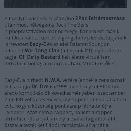
A tavalyi Coachella fesztiválon
2Pac
feltámasztása
után most hétvégén a Rock The Bells
hiphopfesztiválon már nem egy, hanem két másik
kultikus halott rapper, a gangsta rap keresztapjának
is nevezett
Eazy-E
és
az idei Balaton Soundon
fellépett
Wu-Tang Clan
(interjúnk
itt
) legőrültebb
tagja,
Ol' Dirty Bastard
kelt életre virtuálisan
térhatású hologram formájában. Mutatjuk őket.
Eazy-E, a hírhedt
N.W.A.
vezére (ennek a zenekarnak
volt a tagja
Dr. Dre
is) 1995-ben hunyt el AIDS-ből
eredő komplikációk következményében, szeptember
7-én lett volna ötvenéves, így duplán ünnepi alkalom
volt, hogy a közönség pont aznap láthatta újra
"élőben". Azaz nem a rappert, hanem a rapper
térhatású illúzióját, amely a családtagjaiból állt
össze: a testét két fiából mintázták, az arcát a