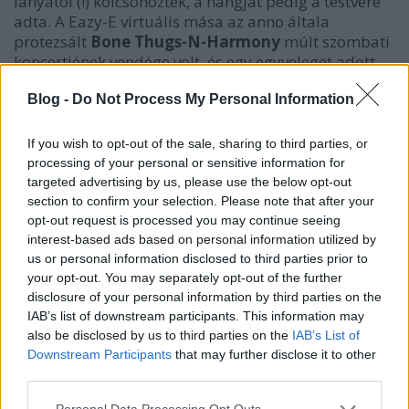
lányától (!) kölcsönözték, a hangját pedig a testvére
adta. A Eazy-E virtuális mása az anno általa
protezsált
Bone Thugs-N-Harmony
múlt szombati
koncertjének vendége volt, és egy egyveleget adott
elő olyan klasszikus számaiból, mint a
Real
Blog -
Do Not Process My Personal Information
Muthaphuckkin G's
, a
Straight Outta Compton
, a
Boyz
N Tha Hood
és a
For tha Love of $
. Íme:
If you wish to opt-out of the sale, sharing to third parties, or
processing of your personal or sensitive information for
targeted advertising by us, please use the below opt-out
section to confirm your selection. Please note that after your
opt-out request is processed you may continue seeing
interest-based ads based on personal information utilized by
us or personal information disclosed to third parties prior to
your opt-out. You may separately opt-out of the further
disclosure of your personal information by third parties on the
IAB’s list of downstream participants. This information may
also be disclosed by us to third parties on the
IAB’s List of
Downstream Participants
that may further disclose it to other
third parties.
Please note that this website/app uses one or more Google