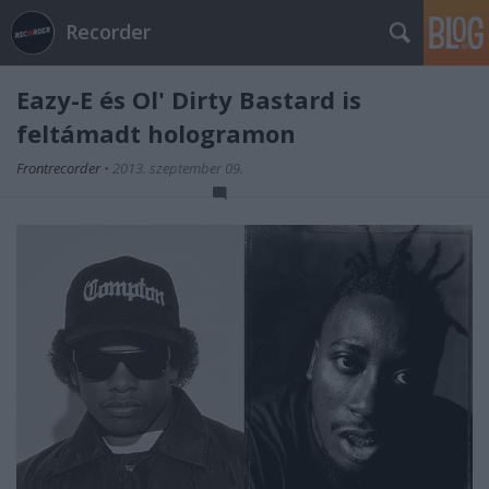
Recorder
Eazy-E és Ol' Dirty Bastard is
feltámadt hologramon
Frontrecorder
•
2013. szeptember 09.