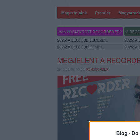
Magazinjaink
Premier
Magyarrad
VAN NYOMTATOTT RECORDERED?
A RECO
2025: A LEGJOBB LEMEZEK.
2025: A
2025: A LEGJOBB FILMEK.
2025: A
MEGJELENT A RECORDE
2013.09.06. 09:00,
RERECORDER
Blog -
Do 