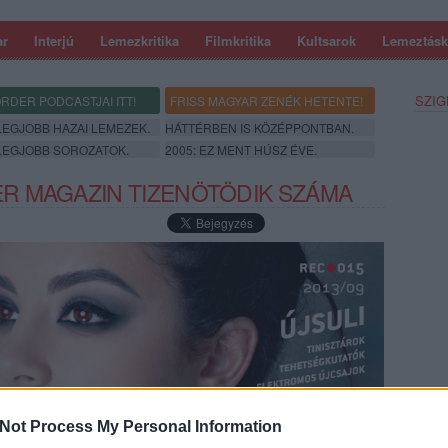
ar
Interjú
Lemezkritika
Filmkritika
Kultsarok
Lemeztásk
SZIG
RDER PODCASTJAI ITT!
FRISS MAGYAR ZENÉK HETENTE!
 LEGJOBB HAZAI LEMEZEK.
HÁTTÉRBEN IS KÖZÉPPONTBAN.
 LEGJOBB SOROZATOK.
2005: EZ MENT HÚSZ ÉVE.
R MAGAZIN TIZENÖTÖDIK SZÁMA
SZE
Not Process My Personal Information