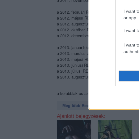
a 2011. novemberi REC003
Popzene és gye
I want t
a 2012. februári REC004
Popzene és drogo
a 2012. májusi REC005
Vidék vs főváros
or app.
a 2012. augusztusi REC006
Popzene és spo
a 2012. októberi REC007
Popzene és divat
I want t
a 2012. decemberi REC008
Popzene és éde
I want t
a 2013. január-februári REC009
Zenepuzzle
authenti
a 2013. március-áprilisi REC010
Újrakezdők
a 2013. májusi REC011
DM-láz
a 2013. júniusi REC012 a
Magyar hiphop
a 2013. júliusi REC013
Summer jam
a 2013. augusztusi REC014
Italdiszkó
a korábbiak és az új lapszám pedig
itt rende
Még több Recorder a Facebookon. Még t
Ajánlott bejegyzések: