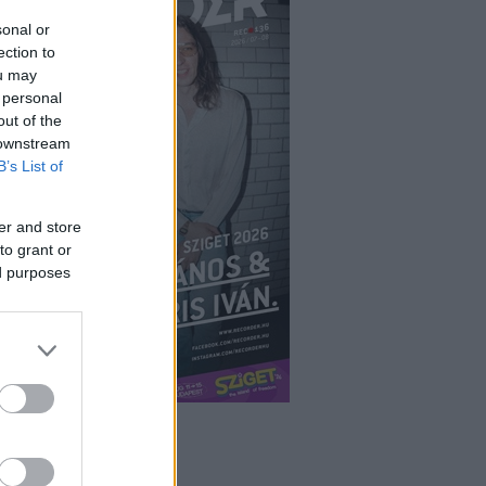
sonal or
ection to
ou may
 personal
out of the
 downstream
B’s List of
er and store
to grant or
ed purposes
ÉPÉS