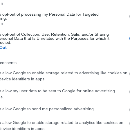
In
to opt-out of processing my Personal Data for Targeted
ing.
örténete és tropicália-áttekintés
In
o opt-out of Collection, Use, Retention, Sale, and/or Sharing
ersonal Data that Is Unrelated with the Purposes for which it
ng-ruha
lected.
Out
Dazed And Confused
consents
airól
o allow Google to enable storage related to advertising like cookies on
kozó lemezről, keretesben pedig az elektronikus zene őszi
evice identifiers in apps.
o allow my user data to be sent to Google for online advertising
s.
to allow Google to send me personalized advertising.
o allow Google to enable storage related to analytics like cookies on
moszexualitás
,
evice identifiers in apps.