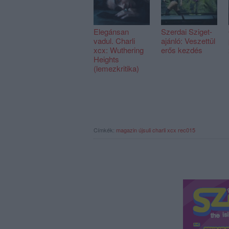
Elegánsan
Szerdai Sziget-
vadul. Charli
ajánló: Veszettül
xcx: Wuthering
erős kezdés
Heights
(lemezkritika)
Címkék:
magazin
újsuli
charli xcx
rec015