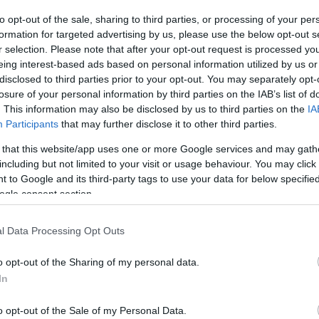
to opt-out of the sale, sharing to third parties, or processing of your per
formation for targeted advertising by us, please use the below opt-out s
magazin legújabb - sőt, jubileumi -
tizenötödik szám
át (a
r selection. Please note that after your opt-out request is processed y
de előtte még ajánljuk az ajánlónkat is.
eing interest-based ads based on personal information utilized by us or
abb magazinszámot, a
REC014
italdiszkó
s fókusztémája után
disclosed to third parties prior to your opt-out. You may separately opt-
 mai magyar tinisztárok? Kik képviselik az új generációt a hazai
losure of your personal information by third parties on the IAB’s list of
 velünk maradó, maradandó popelőadókat? Mi a legjobb magyar
. This information may also be disclosed by us to third parties on the
IA
k Vecá
val) és a
Profül
(
Baricz Gergő
Arctic Monkeys-
Participants
that may further disclose it to other third parties.
a meg persze címlapsztárunk, a hamarosan
Budapesten fellépő
etközi lemezével szeptemberben jelentkező
Icona Pop
nagy nyári
 that this website/app uses one or more Google services and may gath
yomakodnak az újsulis elektrocsajok.
including but not limited to your visit or usage behaviour. You may click 
 to Google and its third-party tags to use your data for below specifi
ogle consent section.
lag János
(Radio Pro)
l Data Processing Opt Outs
o opt-out of the Sharing of my personal data.
In
s
o opt-out of the Sale of my Personal Data.
BEL
ningdeer, Halott Pénz,
Pál Utcai Fiúk