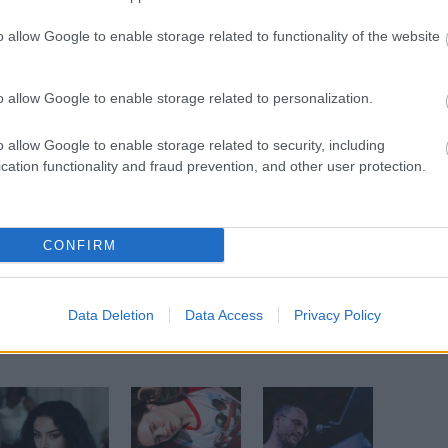
rekek
o allow Google to enable storage related to functionality of the website
k
rt
o allow Google to enable storage related to personalization.
sség
o allow Google to enable storage related to security, including
cation functionality and fraud prevention, and other user protection.
CONFIRM
lhető
Data Deletion
Data Access
Privacy Policy
öbb Recorder a Facebookon. Még több Recorder, ott, igen.