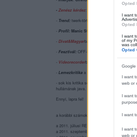
Opted 
-
Zenész kérdez
:
Carbovaris vs Biffy Clyro
I want 
Advertis
-
Trend:
twerk-történet, a vonatos rockturnék t
Opted 
-
Profil:
Manic Street Preachers
I want t
of my P
-
Divat&Magyar
ban
BP Clothing és a Wu-ta
was col
Opted 
-
Fesztivál:
OFF-beszámoló
-
Videorecorder
ben
Beware Of Mr. Baker
és
Google 
-
Lemezkritika
a
Haim
és a
King Krule
album
I want t
- sok kis kritika sok jó és kevés csalódást o
web or d
hullámának java.
I want t
Ennyi, lapra fel!
purpose
a korábbi számok fókusztémái:
I want 
a 2011. júliusi REC001
Popzene és nyár
I want t
a 2011. szeptemberi REC002
Popzene és ho
web or d