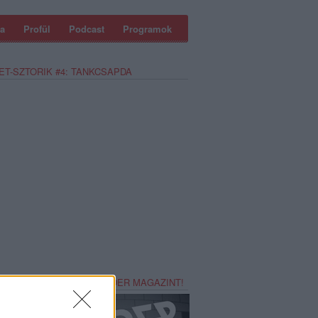
a
Profül
Podcast
Programok
ET-SZTORIK #4: TANKCSAPDA
REZZ MAGADNAK RECORDER MAGAZINT!