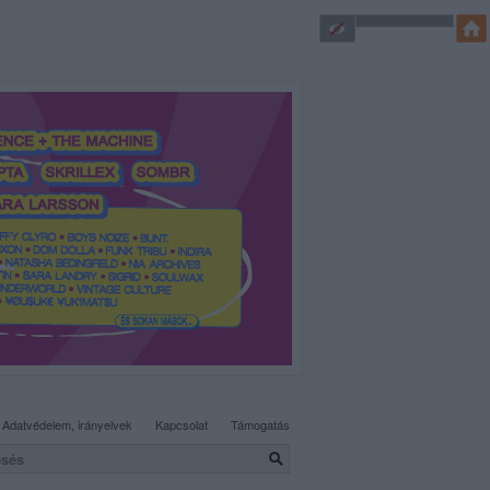
SÜTI BEÁLLÍTÁSOK MÓDOSÍTÁSA
Adatvédelem, irányelvek
Kapcsolat
Támogatás