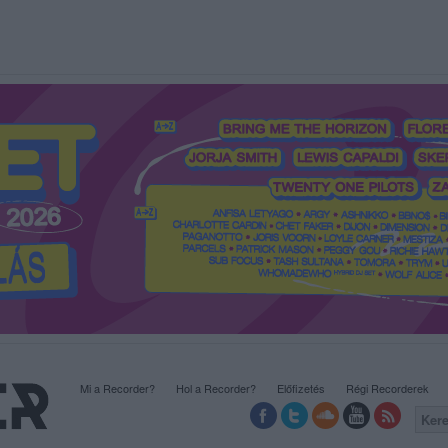
Mi a Recorder?
Hol a Recorder?
Előfizetés
Régi Recorderek