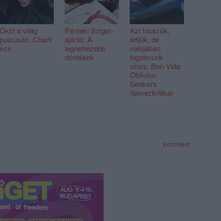
Ököl a világ
Pénteki Sziget-
Azt hisszük,
pulzusán. Charli
ajánló: A
értjük, de
xcx
legnehezebb
valójában
döntések
fogalmunk
sincs. Ben Vida:
Oblivion
Seekers
(lemezkritika)
komment