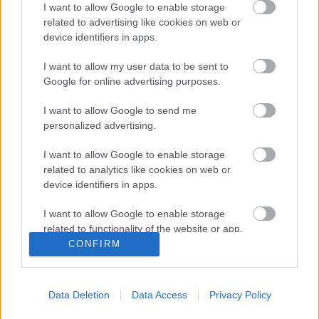
I want to allow Google to enable storage
related to advertising like cookies on web or
device identifiers in apps.
I want to allow my user data to be sent to
Google for online advertising purposes.
I want to allow Google to send me
personalized advertising.
Címkék:
sugababes
mutya keisha siobhan
dev hynes
I want to allow Google to enable storage
related to analytics like cookies on web or
device identifiers in apps.
Ajánlott bejegyzések:
I want to allow Google to enable storage
related to functionality of the website or app.
CONFIRM
Macskák, fiúk, nők, űrlények: legyen kit
I want to allow Google to enable storage
ölelnem, csak ez a lényeg - Rec.hu
related to personalization.
Data Deletion
Data Access
Privacy Policy
I want to allow Google to enable storage
related to security, including authentication