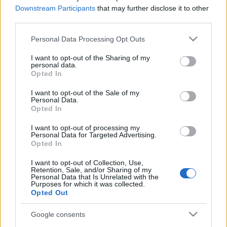
közé lehetne elhelyezni, ami nem véletlen, hiszen
Downstream Participants
that may further disclose it to other
ugyanúgy
Dev Hynes
volt a producere.
third parties.
Please note that this website/app uses one or more Google
Personal Data Processing Opt Outs
services and may gather and store information including but
not limited to your visit or usage behaviour. You may click to
I want to opt-out of the Sharing of my
personal data.
grant or deny consent to Google and its third-party tags to
Opted In
use your data for below specified purposes in below Google
consent section.
I want to opt-out of the Sale of my
Personal Data.
Opted In
I want to opt-out of processing my
A TRIÓ EGY MÁSIK DALÁT MÁR KORÁBBAN
Personal Data for Targeted Advertising.
KISZIVÁROGTATTA, EGYENESEN A STÚDIÓBÓL.
Opted In
Dev Hynes a francia
Phoenix
nek (
Blood Orange
I want to opt-out of Collection, Use,
Retention, Sale, and/or Sharing of my
néven) készített remixébe is bevonta az énekesnőket:
Personal Data that Is Unrelated with the
Purposes for which it was collected.
Opted Out
Google consents