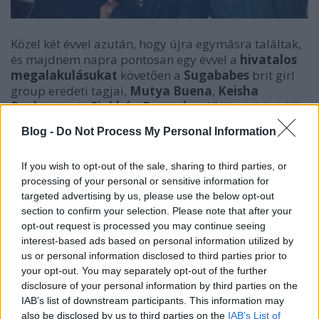
Közel két évvel azután, hogy újra egymásra találtak,
és majdnem napra pontosan egy évvel a
hivatalos
megalakulásukat
követően a
Sugababes
brit girl
group eredeti tagjai,
Mutya Buena
,
Keisha
Buchanan
és
Siobhán Donaghy
előálltak "régi új"
formációjuk első teljes értékű új dalával. A
Flatline
itt
Blog -
Do Not Process My Personal Information
rögtön meghallgatható.
If you wish to opt-out of the sale, sharing to third parties, or
A
Mutya Keisha Siobhan
trió bemutatkozó albuma
processing of your personal or sensitive information for
őszre várható, az első, hivatalosan szeptember 1-jén
targeted advertising by us, please use the below opt-out
megjelenő kislemezdalt viszont már most közzétette
section to confirm your selection. Please note that after your
Soundcloudján a három ex-cukorbaba. A halódó
opt-out request is processed you may continue seeing
kapcsolatot megéneklő
("nulla vonalat érzek, pedig
interest-based ads based on personal information utilized by
hullámot kellene")
középtempós,
melankóliát
us or personal information disclosed to third parties prior to
rejtő
dalt zeneileg a lányok szerint a
nyolcvanas
your opt-out. You may separately opt-out of the further
disclosure of your personal information by third parties on the
évekbeli
Janet Jackson
ihlette, amúgy leginkább
IAB’s list of downstream participants. This information may
valahová
Solange
és a
Florence + The Machine
also be disclosed by us to third parties on the
IAB’s List of