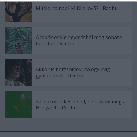
functionality and fraud prevention, and other
Miféle holnap? Miféle jövő? - Rec.hu
user protection.
A hibák eddig egymásból még sohase
tanultak - Rec.hu
Akkor is horzsolnék, ha egy évig
gyalulnának - Rec.hu
A Deákokat készítsed, ne lássam meg a
Hunyadit! - Rec.hu