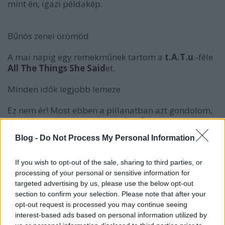
mint én, igazi példakép.
Bűnös zenei örömöd
A mai napig egy remekműnek tartom a
t.A.T.u
.-féle
All The Things She Said
et.
Minden idők legjobb lemeze
Ez nem ér! Most ebben a pillanatban azt gondolom,
hogy
Tears For Fears
és
Seeds Of Love
.
Blog -
Do Not Process My Personal Information
Lemezgyűjteményed
If you wish to opt-out of the sale, sharing to third parties, or
legkülönlegesebb/legértékesebb darabja
processing of your personal or sensitive information for
targeted advertising by us, please use the below opt-out
Van egy nagyon régi bakelit
Beethoven
section to confirm your selection. Please note that after your
Zongoraverseny (No.5, Op.73)
lemezem. Egy
opt-out request is processed you may continue seeing
haveromtól kaptam ajándékba.
interest-based ads based on personal information utilized by