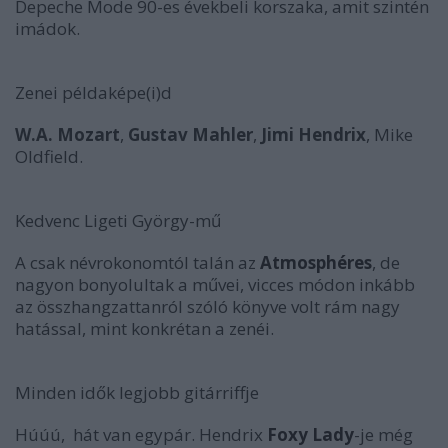
Depeche Mode 90-es évekbeli korszaka, amit szintén
imádok.
Zenei példaképe(i)d
W.A. Mozart
,
Gustav Mahler
,
Jimi Hendrix
, Mike
Oldfield.
Kedvenc Ligeti György-mű
A csak névrokonomtól talán az
Atmosphéres
, de
nagyon bonyolultak a művei, vicces módon inkább
az összhangzattanról szóló könyve volt rám nagy
hatással, mint konkrétan a zenéi.
Minden idők legjobb gitárriffje
Húúú, hát van egypár. Hendrix
Foxy Lady
-je még