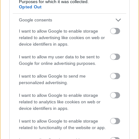
Kedvenc magyar lemez
Purposes for which it was collected.
Opted Out
Solaris
:
Marsbéli krónikák.
Google consents
I want to allow Google to enable storage
Zene, amitől boldog leszel
related to advertising like cookies on web or
device identifiers in apps.
Nagyon sok ilyen van. Aki viszont a legsűrűbben éri
el nálam ezt az érzést, az Mozart.
I want to allow my user data to be sent to
Google for online advertising purposes.
Zene szexhez
I want to allow Google to send me
personalized advertising.
The Verve:
Come On
végtelenítve.
I want to allow Google to enable storage
related to analytics like cookies on web or
Kedvenc zene éjszaka, sötétben
device identifiers in apps.
Ha hozzájön az is, hogy ’télen’, akkor tudok egyet
I want to allow Google to enable storage
mondani: Mike Oldfield és a
Saved By A Bell
.
related to functionality of the website or app.