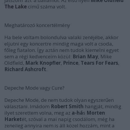
játszom ’azt’ a dallamot. Az első ilyen
Mike Oldfield
The Lake
című száma volt.
Meghatározó koncertélmény
Ha bele voltam bolondulva valaki zenéjébe, akkor
eljutni egy koncertre mindig maga volt a csoda,
főleg fiatalon. Így aztán nem tudok kiemelni egyet
sem a régi kedvenceim közül:
Brian May
, Mike
Oldfield,
Mark Knopfler
,
Prince
,
Tears For Fears
,
Richard Ashcroft
.
Depeche Mode vagy Cure?
Depeche Mode, de nem tudok olyan egyszerűen
választani. Imádom
Robert Smith
hangját, mindig
ilyet szerettem volna, meg az
a-há
s
Morten
Harket
ét, szóval a mai napig csodálom, még ha
zeneileg annyira nem is áll közel hozzám, mint a