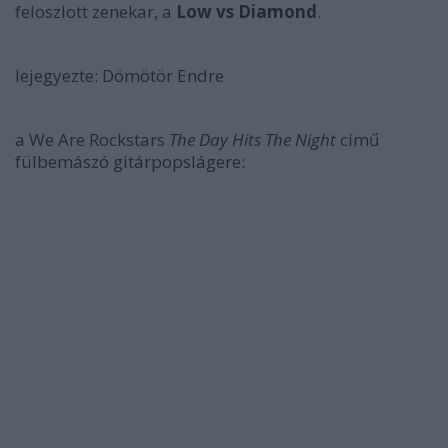
feloszlott zenekar, a
Low vs Diamond
.
lejegyezte:
Dömötör Endre
a We Are Rockstars
The Day Hits The Night
című
fülbemászó gitárpopslágere: