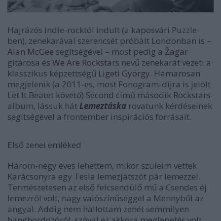
Hajrázós indie-rocktól indult (a kaposvári
Puzzle
-
ben), zenekarával szerencsét próbált Londonban is –
Alan McGee
segítségével – most pedig a
Žagar
gitárosa és
We Are Rockstars
nevű zenekarát vezeti a
klasszikus képzettségű
Ligeti György
. Hamarosan
megjelenik (a 2011-es, most Fonogram-díjra is jelölt
Let It Beat
et követő)
Second
című második Rockstars-
album, lássuk hát
Lemeztáska
rovatunk kérdéseinek
segítségével a frontember inspirációs forrásait.
Első zenei emléked
Három-négy éves lehettem, mikor szüleim vettek
Karácsonyra egy Tesla lemezjátszót pár lemezzel.
Természetesen az első felcsendülő mű a
Csendes éj
lemezről volt, nagy valószínűséggel a
Mennyből az
angyal
. Addig nem hallottam zenét semmilyen
hanghordozóról, szóval ez akkora meglepetés volt,