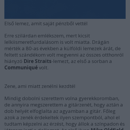
Első lemez, amit saját pénzből vettél
Erre szilárdan emlékszem, mert kicsit
lelkiismeretfurdalásom is volt miatta. Drágán
mérték a 80-as években a külföldi lemezek árát, de
feltett szándékom volt megvenni az összes otthonról
hiányzó
Dire Straits
-lemezt, az első a sorban a
Communiqué
volt.
Zene, ami miatt zenélni kezdtél
Mindig dobolni szerettem volna gyerekkoromban,
de annyira megszerettem a gitárzenét, hogy aztán a
dob helyét elfoglalta az agyamban a gitár. Főleg
azok a zenék érdekeltek ilyen szempontból, ahol el
tudtam képzelni az érzést, hogy állok a színpadon és