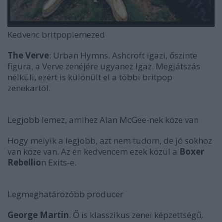
Kedvenc britpoplemezed
The Verve
:
Urban Hymns
. Ashcroft igazi, őszinte
figura, a Verve zenéjére ugyanez igaz. Megjátszás
nélküli, ezért is különült el a többi britpop
zenekartól.
Legjobb lemez, amihez Alan McGee-nek köze van
Hogy melyik a legjobb, azt nem tudom, de jó sokhoz
van köze van. Az én kedvencem ezek közül a
Boxer
Rebellio
n
Exits
-e.
Legmeghatározóbb producer
George Martin
. Ő is klasszikus zenei képzettségű,