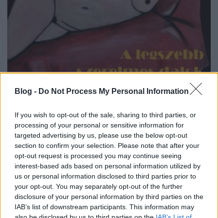
Blog -
Do Not Process My Personal Information
A szintén napokban utcára került Recorder magazin
tizenegyedik szám
ában azt írtuk a lemezről, hogy
If you wish to opt-out of the sale, sharing to third parties, or
"
a
Tövisházi Ambrus
sal soraiban felvett
új
Tudósok-
processing of your personal or sensitive information for
album igazi dance-punk csoda, sőt nagyon könnyen
targeted advertising by us, please use the below opt-out
lehet, hogy az eddigi legerősebb Tudósok-anyag.
section to confirm your selection. Please note that after your
Iszonyat groove-os, iszonyat szerelmes és iszonyat
opt-out request is processed you may continue seeing
szórakoztató, minden perce fülsimogató. Kötelező!
"
interest-based ads based on personal information utilized by
Ennek szellemében a
Márton Dani
és
Deák Edina
us or personal information disclosed to third parties prior to
(
Ricsárdgír
zenekar tagjai) által rendezett
Pörgök a
your opt-out. You may separately opt-out of the further
fejemen (a diákok szerelmes dala)
című szerzeményhez
disclosure of your personal information by third parties on the
készült animált videó is kötelező. DrMáriás mesél a
IAB’s list of downstream participants. This information may
dalról, a klipről és még egy fontos üzenetet is küld a
also be disclosed by us to third parties on the
IAB’s List of