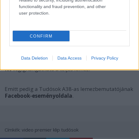
related to security, including authentication
functionality and fraud prevention, and other
user protection.
CONFIRM
Data Deletion
Data Access
Privacy Policy
Itt
végighallgatható a teljes lemez.
Emitt pedig a Tudósok A38-as lemezbemutatójának
Facebook-eseményoldala
.
Címkék:
video
premier
klip
tudósok