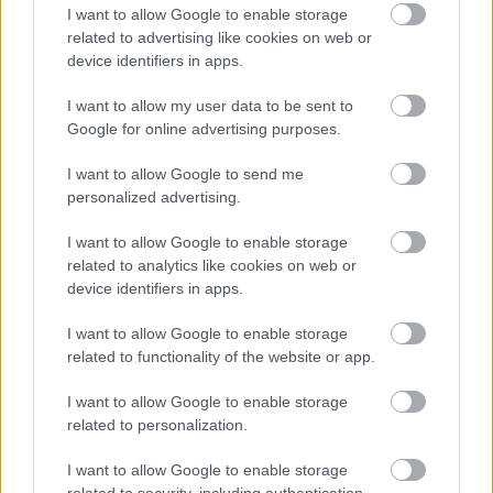
I want to allow Google to enable storage
related to advertising like cookies on web or
DRMÁRIÁS ISKOLAI PADTÁRSA, RÁTGÉBER LÁSZLÓ ITT
device identifiers in apps.
MESÉL KÖZÖS NYOLCVANAS ÉVEKBELI
ÉLMÉNYEIKRŐL.
I want to allow my user data to be sent to
Google for online advertising purposes.
A
Pörgök a fejemen
című dal videója pedig ilyen
I want to allow Google to send me
klassz:
personalized advertising.
I want to allow Google to enable storage
related to analytics like cookies on web or
device identifiers in apps.
I want to allow Google to enable storage
related to functionality of the website or app.
I want to allow Google to enable storage
related to personalization.
I want to allow Google to enable storage