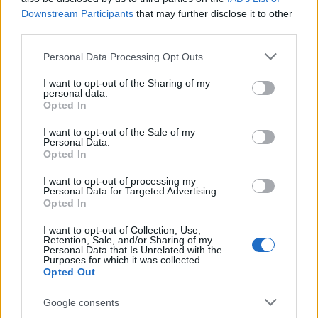
rajongóknak: „
Az utóbbi években a Tudósok és a
Downstream Participants
that may further disclose it to other
Ricsárdgír zenekarok által adott közös szentendrei
third parties.
koncerteken az ugráló közönség soraiból rendre kitűnt
egy furcsa mozdulatokat, harcművészeti állásokat és
Please note that this website/app uses one or more Google
Personal Data Processing Opt Outs
services and may gather and store information including but
fejenállást, valamint fejen pörgést ritmusra végző
not limited to your visit or usage behaviour. You may click to
I want to opt-out of the Sharing of my
szamárhegyi remete. A közönség és a két zenekar
personal data.
grant or deny consent to Google and its third-party tags to
annyira szívébe zárta ezt a magyar értelmezésű élő
Opted In
use your data for below specified purposes in below Google
szabadságszobrot, hogy remek munkamegosztásban
consent section.
előbb a Tudósok szenteltek neki egy gyönyörű számot,
I want to opt-out of the Sale of my
Personal Data.
amelyet azután igazi kis filmes remekművé nemesített a
Opted In
Ricsárdgír zenekar nagyszerű multimédiás frontembere
és kis csapata. Mivel az utóbbi hónapokban
I want to opt-out of processing my
Personal Data for Targeted Advertising.
Szentendrén és környékén rohamos tempóban terjed a
Opted In
fejen pörgés népszerű wellness-testgyakorlása, az új
műfaj megteremtői között jegyeket sorsolunk ki. Aki
I want to opt-out of Collection, Use,
Retention, Sale, and/or Sharing of my
tehát a Tudósok számára a
Facebook-oldalra
beküld
Personal Data that Is Unrelated with the
házi fejen pörgős videót, az ingyen belépést nyer az A38-
Purposes for which it was collected.
as lemezbemutató koncertre, amely május 8-án este 20
Opted Out
órakor kezdődik. Várhatóan kollektív fejen pörgésben
Google consents
csúcsosodik ki. Fellép a Ricsárdgír és a Tudósok.
”