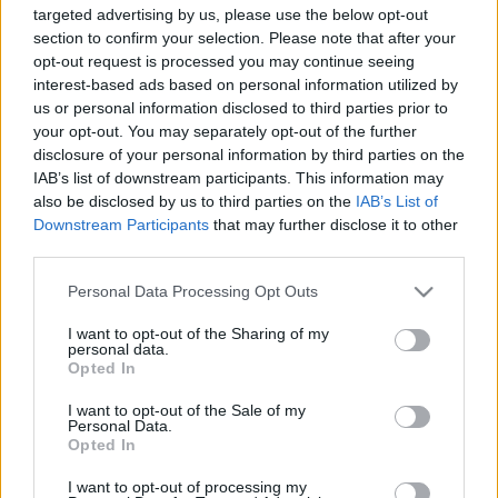
targeted advertising by us, please use the below opt-out
ezt ők is tudják, egy fekete lyuk felé lebegnek. A
section to confirm your selection. Please note that after your
videó az ő utolsó pillanataikat mutatja be. A túlélők
opt-out request is processed you may continue seeing
szeretnének szerelmet érezni az utolsó perceikben,
interest-based ads based on personal information utilized by
megcsókolják egymást. A csók közben látjuk az
us or personal information disclosed to third parties prior to
emlékeiket, fantáziáikat, álmaikat, végül egy
your opt-out. You may separately opt-out of the further
orgazmust élnek át, ami a vizuális és fizikai vége a
disclosure of your personal information by third parties on the
történetnek."
IAB’s list of downstream participants. This information may
also be disclosed by us to third parties on the
IAB’s List of
ZSÁGER BALÁZS IS MINTHA CSAK ÁLMODTA VOLNA
Downstream Participants
that may further disclose it to other
AZT AZ IDŐSZAKOT, AMELY ALATT AZ ÚJ ALBUM
third parties.
KÉSZÜLT.
Please note that this website/app uses one or more Google
Personal Data Processing Opt Outs
Akit felcsigázott a leírás és szeretne "produceri"
services and may gather and store information including but
minőségben részt venni a megvalósításban, még
not limited to your visit or usage behaviour. You may click to
I want to opt-out of the Sharing of my
personal data.
grant or deny consent to Google and its third-party tags to
megteheti. A legkisebb támogatási összeg 5 euró,
Opted In
use your data for below specified purposes in below Google
amit a zenekar személyes köszönetnyilvánítással
consent section.
honorál a pénz felajánlójának
Facebook-falán,
I want to opt-out of the Sale of my
Personal Data.
Twitterén, illetve a klip stáblistáján. 250 euróért már
Opted In
executive produceri megjelölés jár a stáblistán a
köszönetnyilvánítások mellé, plusz S
ziget napijegy, a
I want to opt-out of processing my