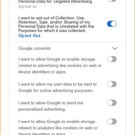
Personal Data for Targeted Advertising.
rendező, Kostil Danila által készített, személyre
Opted In
szabott gif animáció, backstage belépő a
Žagar összes koncertjére 2013-ban, részvétel a
I want to opt-out of Collection, Use,
barcelonai forgatáson és a videoklip HD minőségű
Retention, Sale, and/or Sharing of my
Personal Data that Is Unrelated with the
letöltése. A további ajándék-csomagok és a klip
Purposes for which it was collected.
részletes leírása
itt olvasható
. Alább pedig egy
Opted Out
másik új dal, a
Backup Your Soul
koncertvideója,
amelyet a
Millenárisban tartott albumbemutatón
Google consents
rögzítettek:
I want to allow Google to enable storage
related to advertising like cookies on web or
device identifiers in apps.
I want to allow my user data to be sent to
Google for online advertising purposes.
I want to allow Google to send me
personalized advertising.
I want to allow Google to enable storage
related to analytics like cookies on web or
device identifiers in apps.