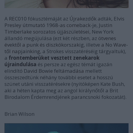
A
REC010
fókusztémáját az
Újrakezdők
adták,
Elvis
Presley útmutató 1968-as comeback
-je,
Justin
Timberlake sorozatos újjászületései
, New York
állandó megújulása (ezt két részben, az
ötvenes
évektől a punk és diszkókorszakig
, illetve
a No Wave-
től napjainking
, a Strokes visszatéréséig tárgyaltuk),
a
frontemberüket vesztett zenekarok
újraindulása
és persze az egész témát igazán
elindító
David Bowie feltámadása
mellett
összeszedtünk néhány további esetet a hosszú
szünet utáni visszatérésekre (nyitóképen Kate Bush,
aki a héten kapta meg az angol királynőtől a Brit
Birodalom Érdemrendjének parancsnoki fokozatát).
Brian Wilson