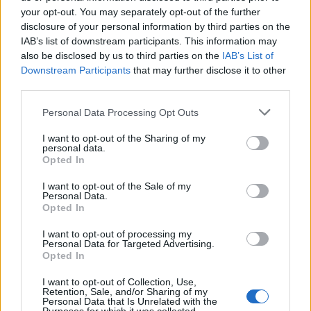
your opt-out. You may separately opt-out of the further
disclosure of your personal information by third parties on the
Scott Walker
IAB’s list of downstream participants. This information may
also be disclosed by us to third parties on the
IAB’s List of
A rejtélyes énekesnek 1974 óta gyakorlatilag minden
Downstream Participants
that may further disclose it to other
lemeze visszatérésnek tekinthető, hiszen azokat
third parties.
nagyjából tíz éves időközönként jelenteti meg – igaz,
a legutóbbival mindössze hat évig várakoztatta
Please note that this website/app uses one or more Google
Personal Data Processing Opt Outs
rajongóit (
Scott Walkerről itt írtunk részletesen
).
services and may gather and store information including but
not limited to your visit or usage behaviour. You may click to
I want to opt-out of the Sharing of my
personal data.
grant or deny consent to Google and its third-party tags to
Opted In
use your data for below specified purposes in below Google
The Who
consent section.
I want to opt-out of the Sale of my
Personal Data.
A brit rockzenekart még az sem zavarta, hogy eredeti
Opted In
felállásának fele meghalt az évek során, 2006-ban új
lemezt adtak ki
Endless Wire
címmel, huszonnégy
I want to opt-out of processing my
évvel az azt megelőző
It’s Hard
után.
Personal Data for Targeted Advertising.
Opted In
I want to opt-out of Collection, Use,
MELYEK VOLTAK AZ EDDIGI LEGHOSSZABB SZÜNETEK
Retention, Sale, and/or Sharing of my
Personal Data that Is Unrelated with the
EGY KARRIEREBEN KÉT ALBUM KÖZÖTT? ÍME, TOP 10-