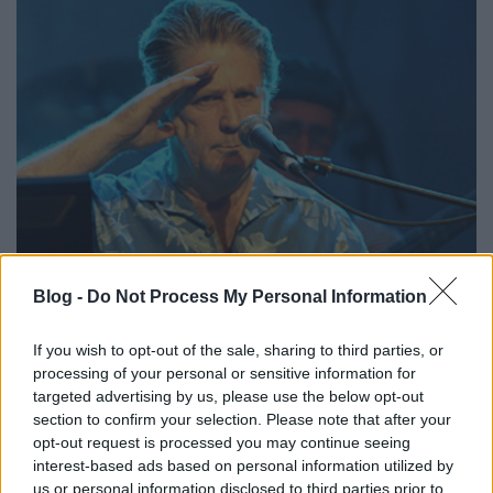
Blog -
Do Not Process My Personal Information
Az egykori
Beach Boys
-vezért a nyolcvanas évek
elején sokan már temették, ám ő terapeutája
If you wish to opt-out of the sale, sharing to third parties, or
segítségével mégis sikeresen visszatornázta magát a
processing of your personal or sensitive information for
reflektorfénybe 1988-as, cím nélküli, első
targeted advertising by us, please use the below opt-out
szólólemezével, és kisebb szünetekkel azóta is jelen
section to confirm your selection. Please note that after your
van, tavaly például ismét a Beach Boys-szal
opt-out request is processed you may continue seeing
turnézott és készített (meglepően jól sikerült) új
interest-based ads based on personal information utilized by
albumot (
Brian Wilsonról itt írtunk részletesen
).
us or personal information disclosed to third parties prior to