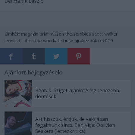
Deimanik László
Címkék:
magazin
brian wilson
the zombies
scott walker
leonard cohen
the who
kate bush
újrakezdők
rec010
Ajánlott bejegyzések:
Pénteki Sziget-ajánló: A legnehezebb
döntések
Azt hisszük, értjük, de valójában
fogalmunk sincs. Ben Vida: Oblivion
Seekers (lemezkritika)