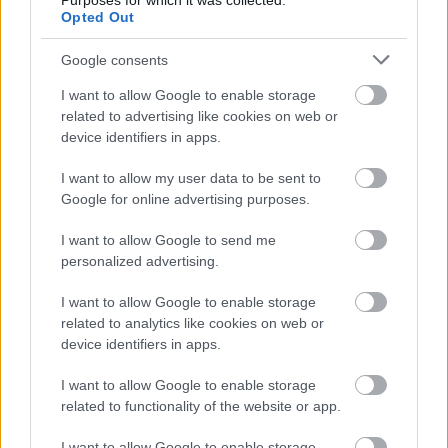
Purposes for which it was collected.
ÜNK.
Opted Out
Google consents
Kate Bush
I want to allow Google to enable storage
A csodálatos brit dalszerző-énekesnő az 1993-as
The
related to advertising like cookies on web or
device identifiers in apps.
Red Shoes
album után visszavonult gyereket nevelni,
s legközelebb csak tizenkét évvel később, 2005-ben
I want to allow my user data to be sent to
jelentkezett új lemezzel, igaz, egyből duplával (
Aerial
Google for online advertising purposes.
címmel) (
Bush legutóbbi albumáról itt írtunk
).
I want to allow Google to send me
personalized advertising.
Leonard Cohen
I want to allow Google to enable storage
related to analytics like cookies on web or
device identifiers in apps.
I want to allow Google to enable storage
related to functionality of the website or app.
I want to allow Google to enable storage