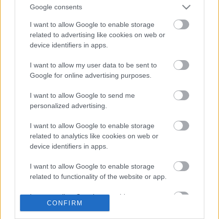
Google consents
cipő 75 dollárba kerül, és aki szeretne magának
belőle egy párral, annak igyekeznie kell, mert
I want to allow Google to enable storage
március 25-én lezárul az előrendelés. Bönuszként, a
related to advertising like cookies on web or
cipő mellé picture disc vinyl kislemez jár, rajta egy
device identifiers in apps.
eddig kiadatlan J Mascis-felvétellel, amiről azonban
többet nem árulnak el a csuka
oldalán
. A cipő
I want to allow my user data to be sent to
eladásaiból a jótékonyság indiai
Google for online advertising purposes.
nagyasszonya, Mata Amritanandamayi nemzetközi
segélyszervezetét
támogatja a Keep, amelynek
I want to allow Google to send me
korábban
az
Animal Collective
tagjai, valamint
personalized advertising.
Justin Vernon
, a
Bon Iver
vezére is tervezett cipőt;
I want to allow Google to enable storage
ez utóbbi reklámszpotja alább:
related to analytics like cookies on web or
device identifiers in apps.
I want to allow Google to enable storage
related to functionality of the website or app.
I want to allow Google to enable storage
CONFIRM
related to personalization.