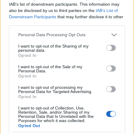
desert boot
, amelyből most a Dinosaur Jr.-főnök
IAB’s list of downstream participants. This information may
tervezett egyedi modellt. A lila színű, vegán
also be disclosed by us to third parties on the
IAB’s List of
szarvasbőr felsőrészű sivatagi taposó egyedi jellegét
Downstream Participants
that may further disclose it to other
a sarkán található díszítés adja, a hímzett minta
third parties.
ugyanis J Mascis gitárpántjáról való.
Please note that this website/app uses one or more Google
Personal Data Processing Opt Outs
services and may gather and store information including but
not limited to your visit or usage behaviour. You may click to
I want to opt-out of the Sharing of my
personal data.
grant or deny consent to Google and its third-party tags to
Opted In
use your data for below specified purposes in below Google
consent section.
I want to opt-out of the Sale of my
Personal Data.
Opted In
I want to opt-out of processing my
Personal Data for Targeted Advertising.
Opted In
I want to opt-out of Collection, Use,
Retention, Sale, and/or Sharing of my
Personal Data that Is Unrelated with the
Purposes for which it was collected.
Opted Out
A korlátozott példányszámban forgalomba hozott