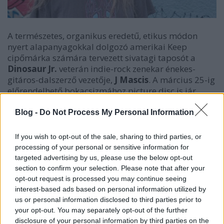
A természetes, organikus eredetű, etikus módon
nyert alapanyagokkal dolgozó amerikai Keep
cipőmárka számára tervezett sivatagi taposót a
Dinosaur Jr.
veterán indie-rock zenekar énekes-
gitáros-dalszerző vezetője,
J Mascis
. A március 25-ig
előrendelhető bokacsizmához
picture disc is jár,
rajta egy
eddig kiadatlan
J Mascis-dallal.
Blog -
Do Not Process My Personal Information
A hollywoodi székhelyű Keep 2006 óta készít cipőket
If you wish to opt-out of the sale, sharing to third parties, or
a kézműves hagyományok ápolásával, etikus
(a
processing of your personal or sensitive information for
környezetet és az állatvilágot nem veszélyeztető, a
targeted advertising by us, please use the below opt-out
munkaerő-kizsákmányolást tiltó)
módon,
section to confirm your selection. Please note that after your
Guatemalából, Japánból és Észak-Amerikából
opt-out request is processed you may continue seeing
származó, növényi eredetű és a fenntarthatóság elve
interest-based ads based on personal information utilized by
alapján előállított alapanyagokból. Kollekciójukban
us or personal information disclosed to third parties prior to
jelenleg tizennégyféle, letisztult vonalvezetésű
your opt-out. You may separately opt-out of the further
lábbeli szerepel, köztük a Shaheen magasszárú
disclosure of your personal information by third parties on the