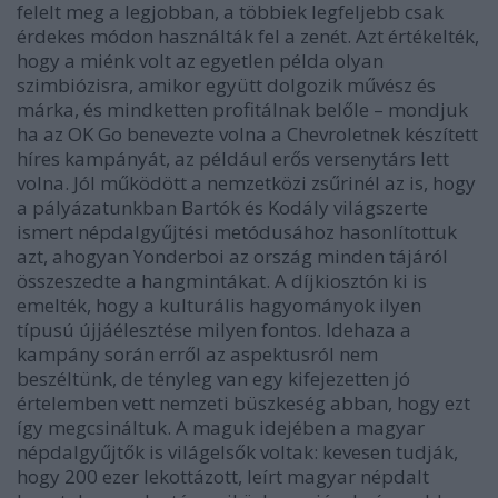
felelt meg a legjobban, a többiek legfeljebb csak
érdekes módon használták fel a zenét. Azt értékelték,
hogy a miénk volt az egyetlen példa olyan
szimbiózisra, amikor együtt dolgozik művész és
márka, és mindketten profitálnak belőle – mondjuk
ha az OK Go benevezte volna a Chevroletnek készített
híres kampányát, az például erős versenytárs lett
volna. Jól működött a nemzetközi zsűrinél az is, hogy
a pályázatunkban Bartók és Kodály világszerte
ismert népdalgyűjtési metódusához hasonlítottuk
azt, ahogyan Yonderboi az ország minden tájáról
összeszedte a hangmintákat. A díjkiosztón ki is
emelték, hogy a kulturális hagyományok ilyen
típusú újjáélesztése milyen fontos. Idehaza a
kampány során erről az aspektusról nem
beszéltünk, de tényleg van egy kifejezetten jó
értelemben vett nemzeti büszkeség abban, hogy ezt
így megcsináltuk. A maguk idejében a magyar
népdalgyűjtők is világelsők voltak: kevesen tudják,
hogy 200 ezer lekottázott, leírt magyar népdalt