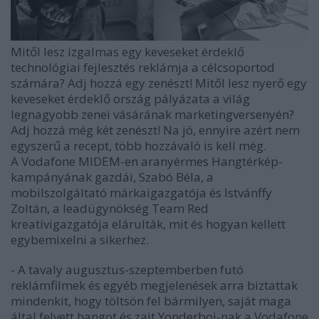
Mitől lesz izgalmas egy keveseket érdeklő
technológiai fejlesztés reklámja a célcsoportod
számára? Adj hozzá egy zenészt! Mitől lesz nyerő egy
keveseket érdeklő ország pályázata a világ
legnagyobb zenei vásárának marketingversenyén?
Adj hozzá még két zenészt! Na jó, ennyire azért nem
egyszerű a recept, több hozzávaló is kell még.
A
Vodafone
MIDEM-en aranyérmes Hangtérkép-
kampányának gazdái,
Szabó Béla
, a
mobilszolgáltató márkaigazgatója és
Istvánffy
Zoltán
, a leadügynökség
Team Red
kreatívigazgatója elárulták, mit és hogyan kellett
egybemixelni a sikerhez.
- A tavaly augusztus-szeptemberben futó
reklámfilmek és egyéb megjelenések arra biztattak
mindenkit, hogy töltsön fel bármilyen, saját maga
által felvett hangot és zajt
Yonderboi
-nak a Vodafone