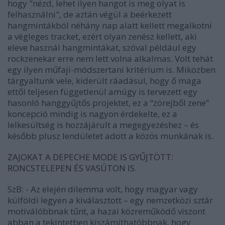
hogy "nézd, lehet ilyen hangot is meg olyat is
felhasználni", de aztán végül a beérkezett
hangmintákból néhány nap alatt kellett megalkotni
a végleges tracket, ezért olyan zenész kellett, aki
eleve használ hangmintákat, szóval például egy
rockzenekar erre nem lett volna alkalmas. Volt tehát
egy ilyen műfaji-módszertani kritérium is. Miközben
tárgyaltunk vele, kiderült ráadásul, hogy ő maga
ettől teljesen függetlenül amúgy is tervezett egy
hasonló hanggyűjtős projektet, ez a “zörejből zene”
koncepció mindig is nagyon érdekelte, ez a
lelkesültség is hozzájárult a megegyezéshez – és
később plusz lendületet adott a közös munkának is.
ZAJOKAT A DEPECHE MODE IS GYŰJTÖTT:
RONCSTELEPEN ÉS VASÚTON IS.
SzB:
- Az elején dilemma volt, hogy magyar vagy
külföldi legyen a kiválasztott – egy nemzetközi sztár
motiválóbbnak tűnt, a hazai közreműködő viszont
abban a tekintetben kiszámíthatóbbnak, hogy