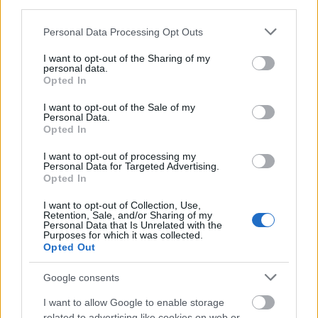
third parties.
Please note that this website/app uses one or more Google
Personal Data Processing Opt Outs
services and may gather and store information including but
not limited to your visit or usage behaviour. You may click to
I want to opt-out of the Sharing of my
personal data.
grant or deny consent to Google and its third-party tags to
Opted In
use your data for below specified purposes in below Google
consent section.
I want to opt-out of the Sale of my
Personal Data.
Opted In
- Yonderboi ebben a kampányban látványosan
I want to opt-out of processing my
Personal Data for Targeted Advertising.
hozzákötötte saját márkáját a Vodafone-éhoz,
Opted In
miközben egyáltalán nem arról ismert, hogy
könnyen irányítható személyiség lenne. Volt a
I want to opt-out of Collection, Use,
Retention, Sale, and/or Sharing of my
Vodafone-nak olyan kérése, amit nem volt hajlandó
Personal Data that Is Unrelated with the
teljesíteni?
Purposes for which it was collected.
Opted Out
IZ:
- Vannak ezek a klasszikus reklámszituk, amikor
Google consents
nincs jobb ötleted, hát előszedsz egy ismert arcot, és
elmondatod vele az akciós üzenetedet. Na, ezt nem
I want to allow Google to enable storage
akartuk, és ő sem akarta volna. Nem hiányzott ez, így
related to advertising like cookies on web or