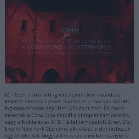
IZ:
- Ezen a marketingversenyen idén másodszor
lehetett indulni a zenei alkotók és a márkák közötti
leginnovatívabb együttműködés címért. És hiába
nevezték a Coca Cola globális olimpiai kampányát,
vagy a Nokia és az AT&T által támogatott
Green Day
Live In New York City
című aktivitást, a döntéshozók
úgy értékelték, hogy a kiírásnak a mi kampányunk