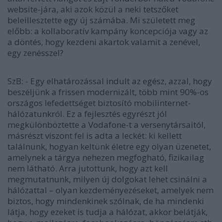
website-jára, aki azok közül a neki tetszőket
beleillesztette egy új számába. Mi született meg
előbb: a kollaboratív kampány koncepciója vagy az
a döntés, hogy kezdeni akartok valamit a zenével,
egy zenésszel?
SzB:
- Egy elhatározással indult az egész, azzal, hogy
beszéljünk a frissen modernizált, több mint 90%-os
országos lefedettséget biztosító mobilinternet-
hálózatunkról. Ez a fejlesztés egyrészt jól
megkülönböztette a Vodafone-t a versenytársaitól,
másrészt viszont fel is adta a leckét: ki kellett
találnunk, hogyan keltünk életre egy olyan üzenetet,
amelynek a tárgya nehezen megfogható, fizikailag
nem látható. Arra jutottunk, hogy azt kell
megmutatnunk, milyen új dolgokat lehet csinálni a
hálózattal
–
olyan kezdeményezéseket, amelyek nem
biztos, hogy mindenkinek szólnak, de ha mindenki
látja, hogy ezeket is tudja a hálózat, akkor belátják,