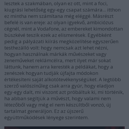
lesztek a szakmában, olyan ez ott, mint a foci,
kiugrási lehetőség egy-egy csapat számára... itthon
ez mintha nem számítana még eléggé. Másrészt
befelé is van ereje: az olyan igyekvő, ambiciózus
cégnél, mint a Vodafone, az embereket kimondottan
büszkévé teszik ezek az elismerések. Egyébként
pedig a pályázati kiírás megközelítése egyszerűen
testhezálló volt: hogy nemcsak azt lehet nézni,
hogyan használnak márkák művészeket vagy
zeneműveket reklámcélra, mert ilyet már sokat
láttunk, hanem arra keresték a példákat, hogy a
zenészek hogyan tudják újfajta módokon
értékesíteni saját alkotótevékenységüket. A legtöbb
szerző valószínűleg csak arra gyúr, hogy eladjon
egy-egy dalt, mi viszont azt próbáltuk ki, mi történik,
ha abban segítjük a művészt, hogy valami nem
létezőből vagy még el nem készültből vonzó, új
tartalmat generáljon. Ez az újszerű
együttműködések lényege szerintem.