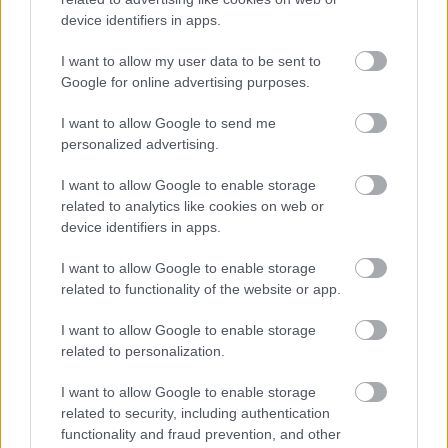
sokkal hitelesebb volt és maradt az előadó és maga
device identifiers in apps.
a kampány is, mintha kiraktuk volna vigécként a
plakátokra azzal, hogy "én mondom, vegyél
I want to allow my user data to be sent to
telefont". Abban állapodtunk meg, hogy a nevét és
Google for online advertising purposes.
az arcát adja a projekthez, hangokat gyűjt és
válogat, szerepel a reklámfilmekben, elkészíti a dalt
I want to allow Google to send me
és fellép a kampányt záró koncerten – a sales-
personalized advertising.
feladatokat másképp is meg lehetett oldani. Ha
I want to allow Google to enable storage
híres embert használsz kampányban, az a jó, ha
related to analytics like cookies on web or
megmarad önmagának, márpedig Yonderboi
device identifiers in apps.
megmaradt művésznek, alkotónak, nem mondta
senki sem, hogy eladta magát. Mindemellett a saját
I want to allow Google to enable storage
pr-gépezete természetesen mellettünk állt, saját
related to functionality of the website or app.
csatornáin ő maga is megosztotta a történéseket.
I want to allow Google to enable storage
YONDERBOI-JAL IS KÉSZÍTETTÜNK INTERJÚT, ITT AZ
related to personalization.
ELSŐ RÉSZE.
A MÁSODIK PEDIG EMITT.
I want to allow Google to enable storage
- A MIDEM a világ legnagyobb zeneipari vására és
related to security, including authentication
szakmai rendezvénye. Miért gondoltátok jó ötletnek
functionality and fraud prevention, and other