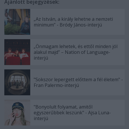
Ajánlott bejegyzések:
„Az István, a király lehetne a nemzeti
minimum” - Bródy János-interjú
„Önmagam lehetek, és ettől minden jól
alakul majd” – Nation of Language-
interjú
"Sokszor lepergett előttem a fél életem" -
Fran Palermo-interjú
"Bonyolult folyamat, amitől
egyszerűbbek leszünk" - Ajsa Luna-
interjú