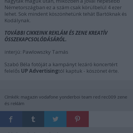
hagytak maguk után, miközben a jóval népesebb
Németországban ez a szám csak körülbelül 4 ezer
lehet. Sok mindent köszönhetünk tehát Bartóknak és
Kodálynak.
TOVÁBBI CIKKEINK REKLÁM ÉS ZENE KREATÍV
ÖSSZEKAPCSOLÓDÁSÁRÓL.
interjú:
Pawlowszky Tamás
Szabó Béla fotóját a kampányt lezáró koncertért
felelős
UP Advertising
tól kaptuk - köszönet érte.
Címkék:
magazin
vodafone
yonderboi
team red
rec009
zene
és reklám