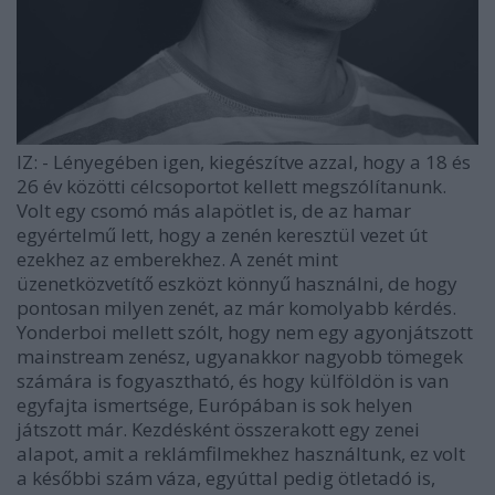
IZ:
- Lényegében igen, kiegészítve azzal, hogy a 18 és
26 év közötti célcsoportot kellett megszólítanunk.
Volt egy csomó más alapötlet is, de az hamar
egyértelmű lett, hogy a zenén keresztül vezet út
ezekhez az emberekhez. A zenét mint
üzenetközvetítő eszközt könnyű használni, de hogy
pontosan milyen zenét, az már komolyabb kérdés.
Yonderboi mellett szólt, hogy nem egy agyonjátszott
mainstream zenész, ugyanakkor nagyobb tömegek
számára is fogyasztható, és hogy külföldön is van
egyfajta ismertsége, Európában is sok helyen
játszott már. Kezdésként összerakott egy zenei
alapot, amit a reklámfilmekhez használtunk, ez volt
a későbbi szám váza, egyúttal pedig ötletadó is,