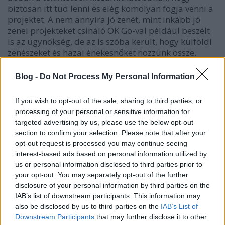
biztosan itt tud lenni és elég komolyan fogja venni a
projektet. A nem annyira jó zenét, mint inkább jó
zenei projekteket csináló
OK Go
-val például beszélt
is az ügynökség, de az is szóba került, hogy külföldi
zenészeket és hazai énekesnőket hozzunk össze.
Végül aztán csak kialakult a koncepció, az, hogy
sokféle dologból egy ismert és munkabíró zenésszel
Blog -
Do Not Process My Personal Information
együtt kelljen létrehozni egy egyedi, meghallgatható
produktumot. Fontos volt, hogy nem promócióval,
If you wish to opt-out of the sale, sharing to third parties, or
nyereményekkel akartuk rávenni a fiatalokat a
processing of your personal or sensitive information for
részvételre, hanem azzal, hogy helyzetbe hoztuk őket
targeted advertising by us, please use the below opt-out
egy értelmes cél, a közös alkotás
section to confirm your selection. Please note that after your
megfogalmazásával, támogatásával.
opt-out request is processed you may continue seeing
interest-based ads based on personal information utilized by
OK GO-KLIPEK, HÍREK ÖSSZEGYŰJTVE, 2010 ÓTA.
us or personal information disclosed to third parties prior to
your opt-out. You may separately opt-out of the further
disclosure of your personal information by third parties on the
IAB’s list of downstream participants. This information may
also be disclosed by us to third parties on the
IAB’s List of
Downstream Participants
that may further disclose it to other