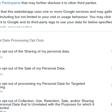
Participants
that may further disclose it to other third parties.
zongorás balladákat tudok írni, mert túl vagyok az alkohol- és
ehívom a szakállas öreg elmebetegek gyülekezetét, elnevezem
 that this website/app uses one or more Google services and may gath
lyan maróan gúnyos lemezt, hogy minden kiöregedett zenész
including but not limited to your visit or usage behaviour. You may click 
zi el, hogy ilyen van. Fogom magam és mintha nem létezne a
 to Google and its third-party tags to use your data for below specifi
 kapuzárási pánik himnuszát, a
No Pussy Blues
-t, majd amikor azt
ogle consent section.
ök a
Push The Sky Away
-jel, ahol összeeresztem a melankóliát az
 a világ első a Higgs Boson-ról szóló blues dalát.
l Data Processing Opt Outs
Nick Cave az irónián túl újra előveszi a szomorkás énjét,
és közben mégis ilyen sorok jönnek ki belőle: „
If I die
tonight, bury me / In my favorite yellow patent leather
o opt-out of the Sharing of my personal data.
shoes / With a mummified cat and a cone-like hat /
That
In
the caliphate forced on the Jews
” Méltóságteljes, bölcs
szomorúság árad a lemez mindegyik dalából, de közben
o opt-out of the Sale of my Personal Data.
mindenhol ott van a vicc. Egyik pillanatban még halálosan
In
komolyan veszed, a következőben már magadban nevetsz
a Google keresőből, Wikipediáról összeollózott
to opt-out of processing my Personal Data for Targeted
motívumokon, amik váratlanul bukkannak elő a
ing.
dalszövegekben.
Warren Ellis
gonosz gitárloopjain lebeg a
In
finoman összehangolt hegedű és zongorajáték, miközben
egy öregember sértődött önvádaskodását hallod, „
You grow
o opt-out of Collection, Use, Retention, Sale, and/or Sharing
old, and you grow cold: Water’s Edge
”, majd hirtelen bejön
ersonal Data that Is Unrelated with the Purposes for which it
a lágy női vokál, és kezdődik az egész elölről.
lected.