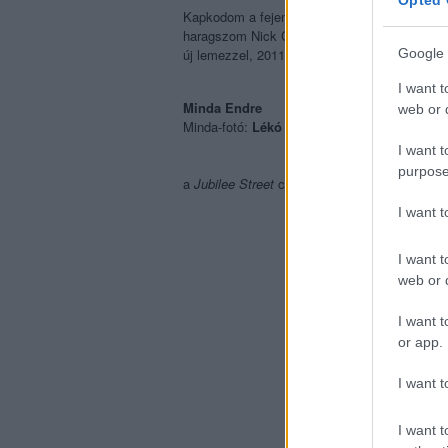
Opted 
Kapkodom a fejem, végighallgatom újra meg
haragszom Nick Cave-re, mert ahhoz képest, 
Google 
új lemezzel, 2011-ben mégis elsumákolta a do
I want t
Minda Endre
web or d
Minda-fotó:
Lékó Tamás
I want t
purpose
a
Jubilee Street
című új Bad Seeds-dal szexkí
I want 
I want t
web or d
I want t
or app.
I want t
I want t