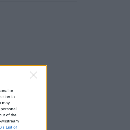
sonal or
ection to
ou may
 personal
out of the
 downstream
B’s List of