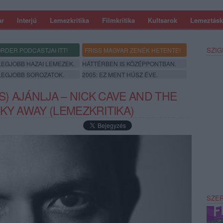
ar
Interjú
Lemezkritika
Filmkritika
Kultsarok
Lemeztásk
SZIG
RDER PODCASTJAI ITT!
FRISS MAGYAR ZENÉK HETENTE!
 LEGJOBB HAZAI LEMEZEK.
HÁTTÉRBEN IS KÖZÉPPONTBAN.
 LEGJOBB SOROZATOK.
2005: EZ MENT HÚSZ ÉVE.
) AJÁNLJA – NICK CAVE AND THE
KY AWAY (LEMEZKRITIKA)
SZE