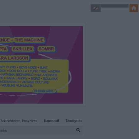
SÜTI BEÁLLÍTÁSOK MÓDOSÍTÁSA
Adatvédelem, irányelvek
Kapcsolat
Támogatás