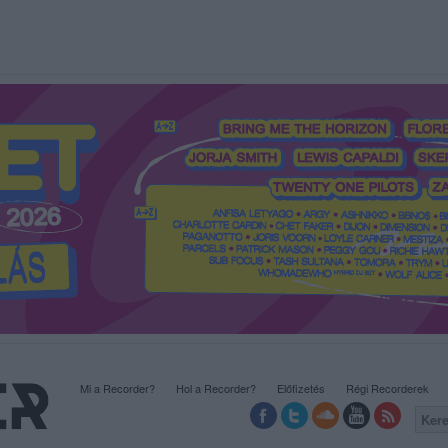
Mi a Recorder?
Hol a Recorder?
Előfizetés
Régi Recorderek