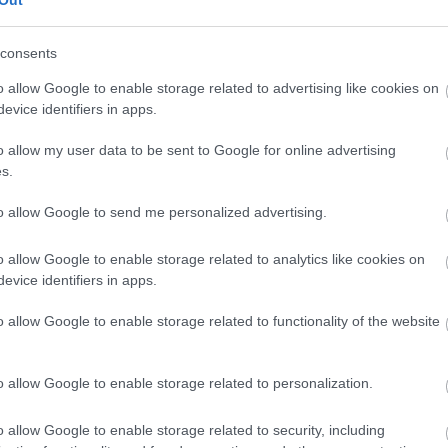
Out
 újra a lemezt és közben azon veszem észre magam: megint
hogy 2007-ben megígérte, haláláig minden évben elő fog jönni egy
consents
lgot és nem jött ki semmivel.
o allow Google to enable storage related to advertising like cookies on
evice identifiers in apps.
o allow my user data to be sent to Google for online advertising
s.
nokkal küzdő klipje:
to allow Google to send me personalized advertising.
o allow Google to enable storage related to analytics like cookies on
evice identifiers in apps.
o allow Google to enable storage related to functionality of the website
o allow Google to enable storage related to personalization.
o allow Google to enable storage related to security, including