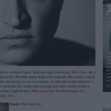
tenzív színpadi figura, akárcsak egyik kedvence,
Nick Cave
, aki a
itjai között. Mindáék éppen dolgoznak negyedik albumukon, melyet
étel már készen is van a lemezhez, az első dalt pedig valamikor a
 A várhatóan ősz elején kijövő anyag készítése közben Endre a
unkban megkritizálni a
Nick Cave And The Bad Seeds
ma,
umát, íme.
Kiadó:
Bad Seed Ltd.
BEL