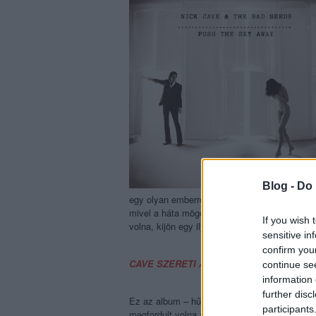
Blog -
Do 
egy olyan emberről, aki egy tucatnál is több 
mivel a háta mögött ilyen ösztönösen brutális
If you wish 
volna, kijön egy ilyen szomorúan szép és k
sensitive in
confirm you
CAVE SZERETI A FELESÉGE PUCÉR FOT
continue se
information 
further disc
Ez az album – hűen Cave eddigi munkáihoz – 
participants
megfordult volna a fejében egy pillanatra is,