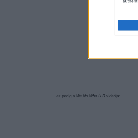
authenti
ez pedig a
We No Who U R
videója: