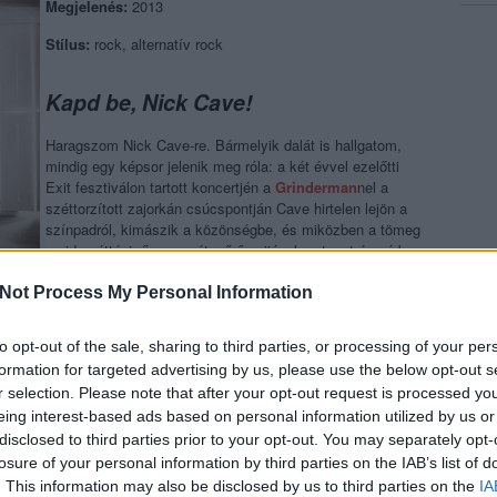
Megjelenés:
2013
Stílus:
rock, alternatív rock
Kapd be, Nick Cave!
Haragszom Nick Cave-re. Bármelyik dalát is hallgatom,
mindig egy képsor jelenik meg róla: a két évvel ezelőtti
Exit fesztiválon tartott koncertjén a
Grinderman
nel a
széttorzított zajorkán csúcspontján Cave hirtelen lejön a
színpadról, kimászik a közönségbe, és miközben a tömeg
majd széttépi, ő a pecsétgyűrűs ujjával mutogat és vérben
forgó szemmel, embertelen hangon üvölt, leszakadt
ingben, túl az ötvenen. Most komolyan, mit lehet mondani
Not Process My Personal Information
nagylemezzel, öt kötettel, forgatókönyvekkel, és még ki tudja,
 és hiteles műsort nyom, majd, két évre rá, mintha mi sem történt
to opt-out of the sale, sharing to third parties, or processing of your per
özben gúnyosan játékos albummal, mint a
Push The Sky Away
.
formation for targeted advertising by us, please use the below opt-out s
r selection. Please note that after your opt-out request is processed y
ÓJÁT AZ ÚJ LEMEZ BORÍTÓJÁN.
eing interest-based ads based on personal information utilized by us or
disclosed to third parties prior to your opt-out. You may separately opt-
losure of your personal information by third parties on the IAB’s list of
egy gigantikus középső ujj mindenki arcába, akinek bármikor
. This information may also be disclosed by us to third parties on the
IA
 hogy a megalkuvás, a kiöregedés, az ötlettelenség opció lehet a