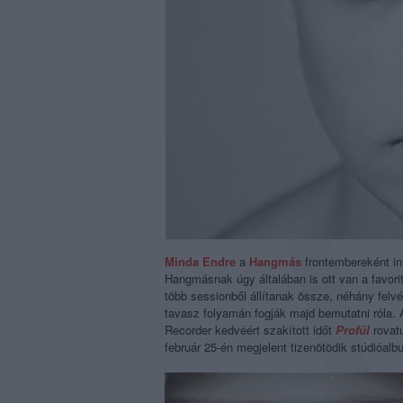
Minda Endre
a
Hangmás
frontembereként in
Hangmásnak úgy általában is ott van a favor
több sessionből állítanak össze, néhány felv
tavasz folyamán fogják majd bemutatni róla.
Recorder kedvéért szakított időt
Profül
rovat
február 25-én megjelent tizenötödik stúdióalb