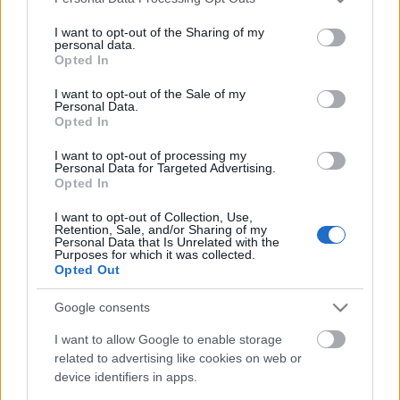
Alan Wilder producer társával, Paul Kendall-al
services and may gather and store information including but
közösen, hogy emléket állítson annak a bizonyos
not limited to your visit or usage behaviour. You may click to
I want to opt-out of the Sharing of my
budapesti éjszakának. Az egyórás anyag hűen
personal data.
grant or deny consent to Google and its third-party tags to
reprezentálja Alan Wilder gondolatait az
Opted In
use your data for below specified purposes in below Google
elektronikus zenei műfajokról. A rendhagyó mix
consent section.
I want to opt-out of the Sale of my
Magyarországon csak itt a Recorderen és a
Neston
Personal Data.
rádión lesz hallható. Figyelem, aki lemarad, az egy
Opted In
maradandó élménytől fosztja meg magát, mert ez a
I want to opt-out of processing my
mix sehol nem lesz letölthető. Egyszeri és
Personal Data for Targeted Advertising.
megismételhetetlen pillanatok következnek február
Opted In
26-án este 20:00-kor, hangolj ránk időben.
I want to opt-out of Collection, Use,
Retention, Sale, and/or Sharing of my
Personal Data that Is Unrelated with the
ALAN WILDERREL KÉSZÍTETT MÉLYINTERJÚNK ITT
Purposes for which it was collected.
Opted Out
OLVASHATÓ.
Google consents
I want to allow Google to enable storage
related to advertising like cookies on web or
Címkék:
alan wilder
recoil
device identifiers in apps.