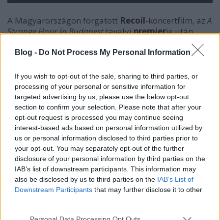
A Magyarországon forgatott
Recoil
-koncertfilm, az
A
Strange Hour In Budapest
tavalyi
premier
je után
Alan Wilder
ismét visszatér, igaz, hogy nem
személyesen, de egy exkluzív mix keretében, melyet
Blog -
Do Not Process My Personal Information
itthon egyetlen egyszer lehet hallani, mégpedig itt a
Recorderen és a Neston online rádión, február 26-án,
If you wish to opt-out of the sale, sharing to third parties, or
20.00 órakor. Ne maradj le!
processing of your personal or sensitive information for
targeted advertising by us, please use the below opt-out
section to confirm your selection. Please note that after your
Alan Wilder, aki 1982–1995 között volt a
Depeche
opt-out request is processed you may continue seeing
Mode
tagja már az anyazenekar működése alatt
interest-based ads based on personal information utilized by
beindította Recoil nevű projektjét és kifejezetten
us or personal information disclosed to third parties prior to
eklektikus elektronikus zenéi lemezen is
your opt-out. You may separately opt-out of the further
maradandóan bizonyították művészi tehetségét. A
disclosure of your personal information by third parties on the
Recoil már a születésének pillanatában inkább
IAB’s list of downstream participants. This information may
audiovizuális élménynek számított, melyet a 2010-
also be disclosed by us to third parties on the
IAB’s List of
ben Budapesten forgatott
Recoil – A Strange Hour In
Downstream Participants
that may further disclose it to other
Budapest
című koncertfilm koronázott meg. Ennek a
third parties.
filmnek a zenei anyagát öntötte egy 60 perces mixbe
Please note that this website/app uses one or more Google
Personal Data Processing Opt Outs