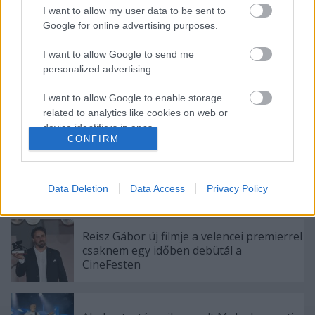
I want to allow my user data to be sent to
Google for online advertising purposes.
Ajánlott bejegyzések:
I want to allow Google to send me
personalized advertising.
Pénteki Sziget-ajánló: A legnehezebb
I want to allow Google to enable storage
döntések
related to analytics like cookies on web or
device identifiers in apps.
CONFIRM
I want to allow Google to enable storage
Macskák, fiúk, nők, űrlények: legyen kit
related to functionality of the website or app.
ölelnem, csak ez a lényeg - Rec.hu
Data Deletion
Data Access
Privacy Policy
I want to allow Google to enable storage
related to personalization.
Reisz Gábor új filmje a velencei premierrel
I want to allow Google to enable storage
csaknem egy időben debütál a
related to security, including authentication
CineFesten
functionality and fraud prevention, and other
user protection.