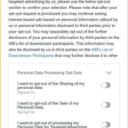
targeted advertising by us, please use the below opt-out
Electronic Beats Festival,
a látványról ki más
section to confirm your selection. Please note that after your
gondoskodhatna, mint a zseniális és lélegzetelállító
opt-out request is processed you may continue seeing
installációkról ismert
Kiégő Izzók
csapata, a
interest-based ads based on personal information utilized by
hangtechnikát illetően pedig ismét nem adják alább
us or personal information disclosed to third parties prior to
a Martin Audio hangrendszernél.
your opt-out. You may separately opt-out of the further
disclosure of your personal information by third parties on the
Facebook eseményoldal
itt
, a party promóvideóját
IAB’s list of downstream participants. This information may
pedig mutatjuk is:
also be disclosed by us to third parties on the
IAB’s List of
Downstream Participants
that may further disclose it to other
third parties.
Please note that this website/app uses one or more Google
Personal Data Processing Opt Outs
services and may gather and store information including but
not limited to your visit or usage behaviour. You may click to
I want to opt-out of the Sharing of my
personal data.
grant or deny consent to Google and its third-party tags to
Opted In
use your data for below specified purposes in below Google
consent section.
I want to opt-out of the Sale of my
Personal Data.
Opted In
I want to opt-out of processing my
Personal Data for Targeted Advertising.