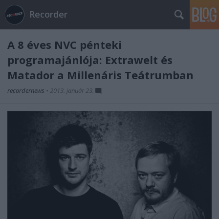
Recorder
A 8 éves NVC pénteki
programajánlója: Extrawelt és
Matador a Millenáris Teátrumban
recordernews
•
2013. január 23.