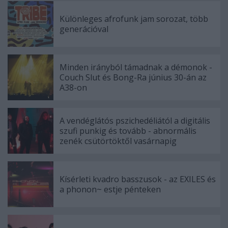
Különleges afrofunk jam sorozat, több
generációval
Minden irányból támadnak a démonok -
Couch Slut és Bong-Ra június 30-án az
A38-on
A vendéglátós pszichedéliától a digitális
szufi punkig és tovább - abnormális
zenék csütörtöktől vasárnapig
Kísérleti kvadro basszusok - az EXILES és
a phonon~ estje pénteken