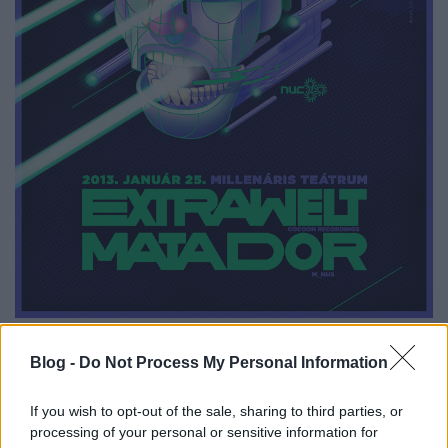
Ha ez még nem volna elég, felvonul a komplett
NVC
Blog -
Do Not Process My Personal Information
dj gárda és Matador első hazai vendéglátója,
Tolo
(
Lavalava
) is felbukkan egy szett erejéig. A helyszín a
If you wish to opt-out of the sale, sharing to third parties, or
város egyik legnívósabb klubja, a
Millenáris Teátrum
,
processing of your personal or sensitive information for
mely olyan eseményeknek adott otthont, mint az