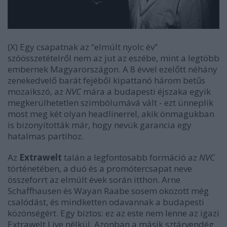
(X) Egy csapatnak az “elmúlt nyolc év”
szóösszetételről nem az jut az eszébe, mint a legtöbb
embernek Magyarországon. A 8 évvel ezelőtt néhány
zenekedvelő barát fejéből kipattanó három betűs
mozaikszó, az
NVC
mára a budapesti éjszaka egyik
megkerülhetetlen szimbólumává vált - ezt ünneplik
most meg két olyan headlinerrel, akik önmagukban
is bizonyították már, hogy nevük garancia egy
hatalmas partihoz.
Az
Extrawelt
talán a legfontosabb formáció az
NVC
történetében, a duó és a promótercsapat neve
összeforrt az elmúlt évek során itthon. Arne
Schaffhausen és Wayan Raabe sosem okozott még
csalódást, és mindketten odavannak a budapesti
közönségért. Egy biztos: ez az este nem lenne az igazi
Extrawelt Live nélkül. Azonban a másik sztárvendég