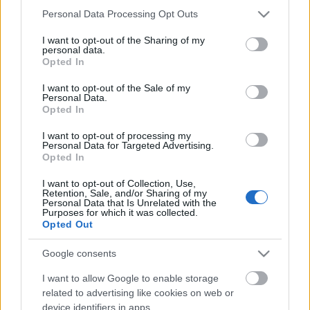
nak a hetvenes évek végén volt egy komplett
Please note that this website/app uses one or more Google
Personal Data Processing Opt Outs
korszaka, ami a német fővároshoz kötődik, itt
Brian
services and may gather and store information including but
Eno
val dolgozott és
Iggy Pop
pal lakott
–, ha pedig a
not limited to your visit or usage behaviour. You may click to
I want to opt-out of the Sharing of my
klipet nézzük, akkor egy üvegekkel, képkeretekkel,
personal data.
grant or deny consent to Google and its third-party tags to
Opted In
torzókkal, lámpákkal övezett műteremben vagyunk.
use your data for below specified purposes in below Google
De mielőtt
túlfejtenénk
, nézzük inkább meg:
consent section.
I want to opt-out of the Sale of my
Personal Data.
Opted In
I want to opt-out of processing my
Personal Data for Targeted Advertising.
Opted In
I want to opt-out of Collection, Use,
Retention, Sale, and/or Sharing of my
Personal Data that Is Unrelated with the
Purposes for which it was collected.
Opted Out
Google consents
I want to allow Google to enable storage
related to advertising like cookies on web or
device identifiers in apps.