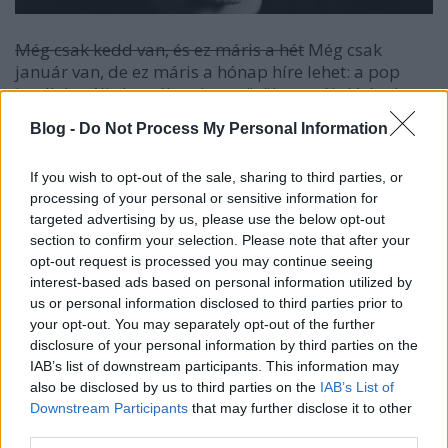
Még csak kedd van, és ez máris a hét
Még csak
január van, de ez máris a hónap híre lehet: a pop
intellektuális kaméleonja, az örök megújuló énekes-
dalszerző,
David Bowie
bejelentette, hogy most volt
Blog -
Do Not Process My Personal Information
a harmincadik alkalom, hogy egy nagyobb kitérőt
tett a stúdióba, aminek az eredménye egy
If you wish to opt-out of the sale, sharing to third parties, or
márciusban várható új nagylemez, a
Next Day
lett.
processing of your personal or sensitive information for
targeted advertising by us, please use the below opt-out
A SOULWAX EGY 60 PERCES SZÜRREÁLIS FILMMEL
section to confirm your selection. Please note that after your
HAJTOTT FEJET BOWIE ELŐTT.
opt-out request is processed you may continue seeing
interest-based ads based on personal information utilized by
És ha ez nem volna eléggé földrengető, akkor
us or personal information disclosed to third parties prior to
rásegítünk: a brixtoni dalnok ugyanis 66.
your opt-out. You may separately opt-out of the further
születésnapját (ami pontosan ma van!) azzal
disclosure of your personal information by third parties on the
ünnepelte meg, hogy máris kihozott a közelgő
IAB’s list of downstream participants. This information may
also be disclosed by us to third parties on the
IAB’s List of
lemezről egy dalt,
Where Are We Now?
címmel, és
Downstream Participants
that may further disclose it to other
videó is van hozzá. A feltett kérdésre a válasz az
third parties.
elhangzó sorok szerint Berlin
– nem mellesleg Bowie-