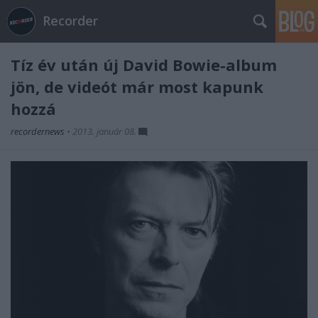
Recorder
Tíz év után új David Bowie-album
jön, de videót már most kapunk
hozzá
recordernews
•
2013. január 08.