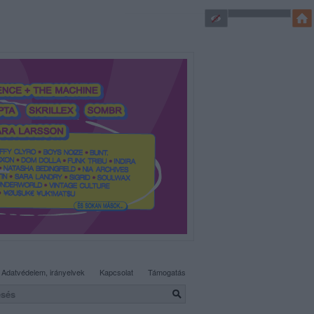
SÜTI BEÁLLÍTÁSOK MÓDOSÍTÁSA
Adatvédelem, irányelvek
Kapcsolat
Támogatás