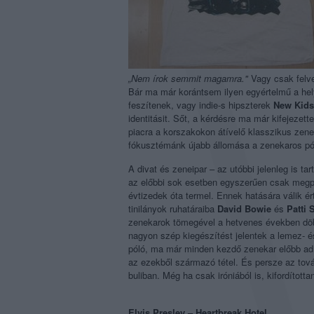
„Nem írok semmit magamra."
Vagy csak felve
Bár ma már korántsem ilyen egyértelmű a hel
feszítenek, vagy indie-s hipszterek
New Kids
identitásit. Sőt, a kérdésre ma már kifejezet
piacra a korszakokon átívelő klasszikus zeneka
fókusztémánk újabb állomása a zenekaros pól
A divat és zeneipar – az utóbbi jelenleg is t
az előbbi sok esetben egyszerűen csak megpró
évtizedek óta termel. Ennek hatására válik é
tinilányok ruhatáraiba
David Bowie
és
Patti 
zenekarok tömegével a hetvenes években döbb
nagyon szép kiegészítést jelentek a lemez- é
póló, ma már minden kezdő zenekar előbb ad k
az ezekből származó tétel. És persze az tová
buliban. Még ha csak iróniából is, kifordította
Elvis Presley – Heartbreak Hotel