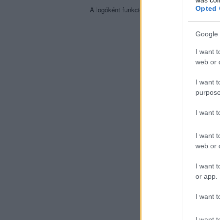
Opted 
A logóként funkcionáló zenekarnév mellett a 
Google 
I want t
web or d
I want t
purpose
I want 
I want t
web or d
I want t
or app.
I want t
I want t