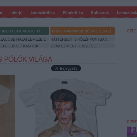
ar
Interjú
Lemezkritika
Filmkritika
Kultsarok
Lemeztásk
SZIG
RDER PODCASTJAI ITT!
FRISS MAGYAR ZENÉK HETENTE!
 LEGJOBB HAZAI LEMEZEK.
HÁTTÉRBEN IS KÖZÉPPONTBAN.
 LEGJOBB SOROZATOK.
2005: EZ MENT HÚSZ ÉVE.
S PÓLÓK VILÁGA
SZE