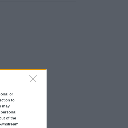
sonal or
ection to
ou may
 personal
out of the
 downstream