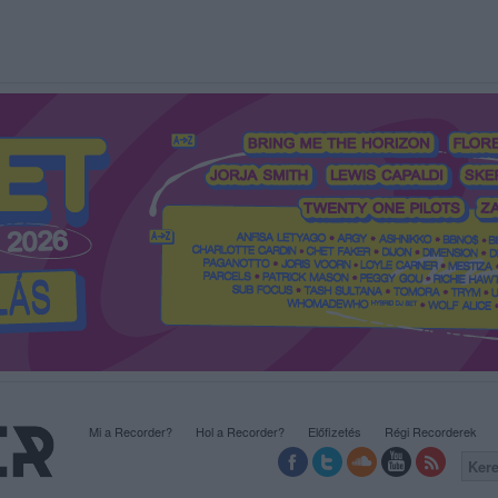
Mi a Recorder?
Hol a Recorder?
Előfizetés
Régi Recorderek