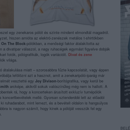
szel egy zenekaros pólót és szinte mindent elmondtál magadról.
yzet, hiszen amióta az elektró-zenészek metálos t-shirtökben
 On The Block
-pólókban, a menőségi faktor átalakította az
ten a divatipar válaszol, a nagy ruhacégek egymást figyelve dobják
ri fotók, pólógrafikák, logók variációit.
Divat és zene
ók világa.
artó átalakulása miatt – szorosabbra fűzte kapcsolatát, vagy éppen
bálja lefölözni azt a hasznot, amit a zenekaripóló-iparág már
rtelmét vesztetté egy
Joy Divison
-borítógrafika, vagy kerül be
Smith
arcképe, akikről sokuk valószínűleg még nem is hallott. A
entek rá, hogy a koncerteken árusított exkluzív turnépólók
s koncertbevételek mellé. Gyorsan sztenderddé lett az előadói
i ruhadarabot, mint lemezt, és a bevételi oldalon is hangsúlyos
bbra is nagyon számít, hogy kinek a pólóját vesszük fel egy
n.
BEL