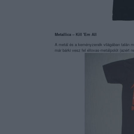
Metallica – Kill 'Em All
A metál és a keményzenék világában talán min
már bárki vesz fel éllovas-metálpolót (azért 