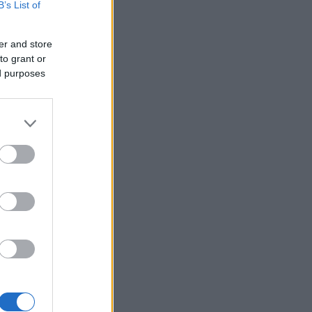
B’s List of
er and store
to grant or
ed purposes