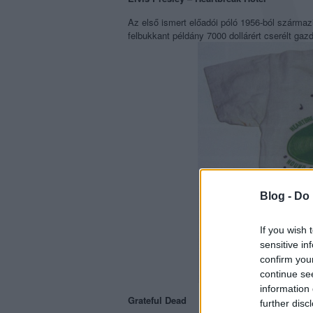
Az első ismert előadói póló 1956-ból származi
felbukkant példány 7000 dollárért cserélt gazd
Blog -
Do 
If you wish 
sensitive in
confirm you
continue se
information 
Grateful Dead
further disc