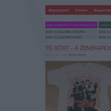
Magazinjaink
Premier
Magyarrad
VAN NYOMTATOTT RECORDERED?
A RECO
2025: A LEGJOBB LEMEZEK.
2025: A
2025: A LEGJOBB FILMEK.
2025: A
TÉ-SÖRT – A ZENEKARO
2012.10.24. 10:45,
RERECORDER