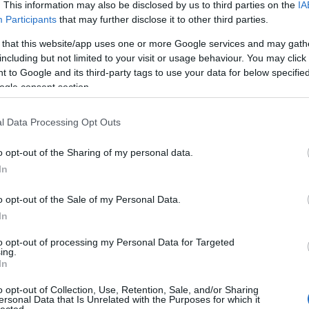
. This information may also be disclosed by us to third parties on the
IA
lóárusítás, elsősorban a rockerek körében, a Grateful Dead volt
Participants
that may further disclose it to other third parties.
ettesével, hármasával vették a batikolt rövidujjúakat.
 that this website/app uses one or more Google services and may gath
including but not limited to your visit or usage behaviour. You may click 
 to Google and its third-party tags to use your data for below specifi
ogle consent section.
l Data Processing Opt Outs
o opt-out of the Sharing of my personal data.
In
o opt-out of the Sale of my Personal Data.
In
to opt-out of processing my Personal Data for Targeted
ing.
In
o opt-out of Collection, Use, Retention, Sale, and/or Sharing
ersonal Data that Is Unrelated with the Purposes for which it
lected.