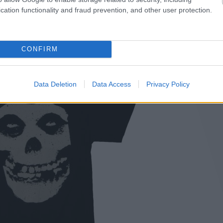
cation functionality and fraud prevention, and other user protection.
n kívül nem szerepel más információ, akkor ráadásul megmarad a
CONFIRM
ját később többen is kisajátították.
Data Deletion
Data Access
Privacy Policy