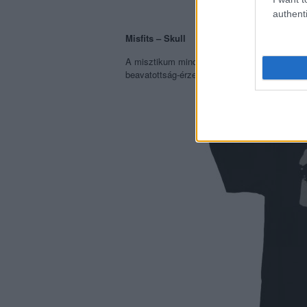
authenti
Misfits – Skull
A misztikum mindig jó, ha egy talányos képe
beavatottság-érzet is. A Misfits koponyás póló