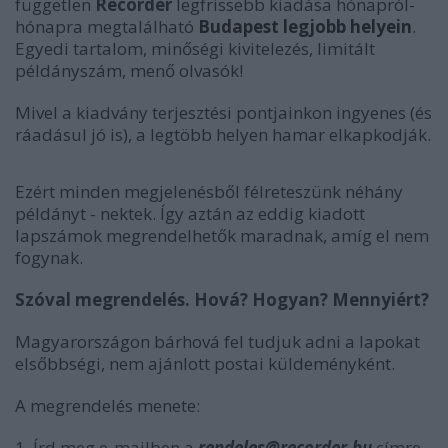
független
Recorder
legfrissebb kiadása hónapról-
hónapra megtalálható
Budapest legjobb helyein
.
Egyedi tartalom, minőségi kivitelezés, limitált
példányszám, menő olvasók!
Mivel a kiadvány terjesztési pontjainkon ingyenes (és
ráadásul jó is), a legtöbb helyen hamar elkapkodják.
Ezért minden megjelenésből félreteszünk néhány
példányt - nektek. Így aztán az eddig kiadott
lapszámok megrendelhetők maradnak, amíg el nem
fogynak.
Szóval megrendelés. Hová? Hogyan? Mennyiért?
Magyarországon bárhová fel tudjuk adni a lapokat
elsőbbségi, nem ajánlott postai küldeményként.
A megrendelés menete:
1. Írd meg e-mailben a
rendeles@recorder.hu
címre,