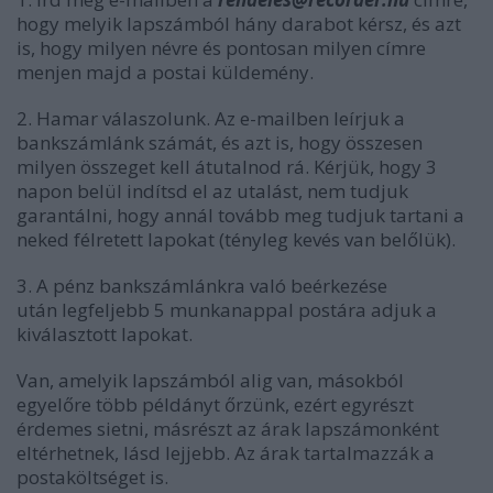
hogy melyik lapszámból hány darabot kérsz, és azt
is, hogy milyen névre és pontosan milyen címre
menjen majd a postai küldemény.
2. Hamar válaszolunk. Az e-mailben leírjuk a
bankszámlánk számát, és azt is, hogy összesen
milyen összeget kell átutalnod rá. Kérjük, hogy 3
napon belül indítsd el az utalást, nem tudjuk
garantálni, hogy annál tovább meg tudjuk tartani a
neked félretett lapokat (tényleg kevés van belőlük).
3. A pénz bankszámlánkra való beérkezése
után legfeljebb 5 munkanappal postára adjuk a
kiválasztott lapokat.
Van, amelyik lapszámból alig van, másokból
egyelőre több példányt őrzünk, ezért egyrészt
érdemes sietni, másrészt az árak lapszámonként
eltérhetnek, lásd lejjebb. Az árak tartalmazzák a
postaköltséget is.