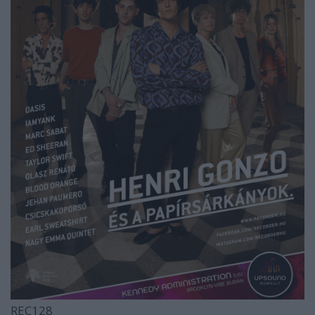
REC128