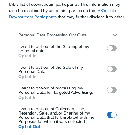
IAB’s list of downstream participants. This information may
also be disclosed by us to third parties on the
IAB’s List of
Downstream Participants
that may further disclose it to other
third parties.
Please note that this website/app uses one or more Google
Personal Data Processing Opt Outs
services and may gather and store information including but
not limited to your visit or usage behaviour. You may click to
I want to opt-out of the Sharing of my
personal data.
grant or deny consent to Google and its third-party tags to
Opted In
use your data for below specified purposes in below Google
consent section.
I want to opt-out of the Sale of my
Personal Data.
Opted In
I want to opt-out of processing my
Personal Data for Targeted Advertising.
Opted In
I want to opt-out of Collection, Use,
Retention, Sale, and/or Sharing of my
Personal Data that Is Unrelated with the
Purposes for which it was collected.
Opted Out