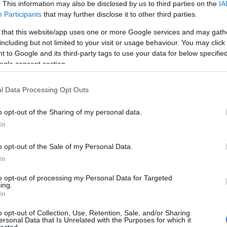
. This information may also be disclosed by us to third parties on the
IA
Participants
that may further disclose it to other third parties.
 that this website/app uses one or more Google services and may gath
including but not limited to your visit or usage behaviour. You may click 
 to Google and its third-party tags to use your data for below specifi
REC135
ogle consent section.
2026/06
48 oldal.
l Data Processing Opt Outs
Mi van benne?
o opt-out of the Sharing of my personal data.
Mennyibe kerül?
In
2520 Ft.
o opt-out of the Sale of my Personal Data.
In
to opt-out of processing my Personal Data for Targeted
ing.
In
o opt-out of Collection, Use, Retention, Sale, and/or Sharing
ersonal Data that Is Unrelated with the Purposes for which it
lected.