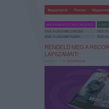
Magazinjaink
Premier
Magyarrad
VAN NYOMTATOTT RECORDERED?
A RECO
2025: A LEGJOBB LEMEZEK.
2025: A
2025: A LEGJOBB FILMEK.
2025: A
RENDELD MEG A RECOR
LAPSZÁMAIT!
2015.07.30. 11:48,
RECORDER.HU