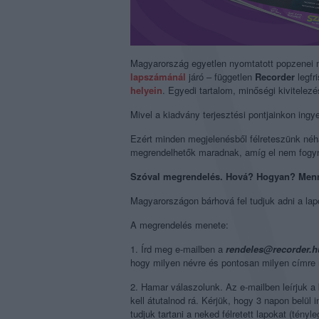
Magyarország egyetlen nyomtatott popzenei 
lapszámánál
járó – független
Recorder
legfr
helyein
. Egyedi tartalom, minőségi kivitelez
Mivel a kiadvány terjesztési pontjainkon ingy
Ezért minden megjelenésből félreteszünk néhá
megrendelhetők maradnak, amíg el nem fogy
Szóval megrendelés. Hová? Hogyan? Menn
Magyarországon bárhová fel tudjuk adni a lap
A megrendelés menete:
1. Írd meg e-mailben a
rendeles@recorder.h
hogy milyen névre és pontosan milyen címre
2. Hamar válaszolunk. Az e-mailben leírjuk 
kell átutalnod rá. Kérjük, hogy 3 napon belül 
tudjuk tartani a neked félretett lapokat (tényl