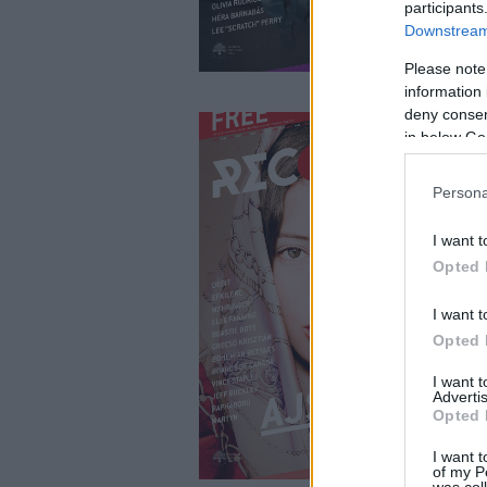
participants
Downstream 
Please note
information 
deny consent
in below Go
Persona
I want t
Opted 
I want t
Opted 
I want 
Advertis
Opted 
I want t
of my P
was col