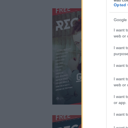
Opted 
Google 
I want t
web or d
I want t
purpose
I want 
I want t
web or d
I want t
or app.
I want t
I want t