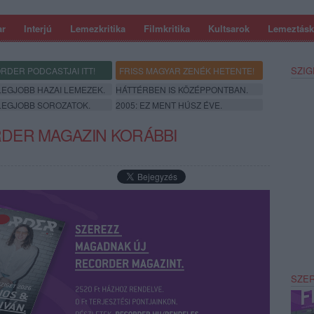
ar
Interjú
Lemezkritika
Filmkritika
Kultsarok
Lemeztásk
SZIG
RDER PODCASTJAI ITT!
FRISS MAGYAR ZENÉK HETENTE!
 LEGJOBB HAZAI LEMEZEK.
HÁTTÉRBEN IS KÖZÉPPONTBAN.
 LEGJOBB SOROZATOK.
2005: EZ MENT HÚSZ ÉVE.
DER MAGAZIN KORÁBBI
SZE