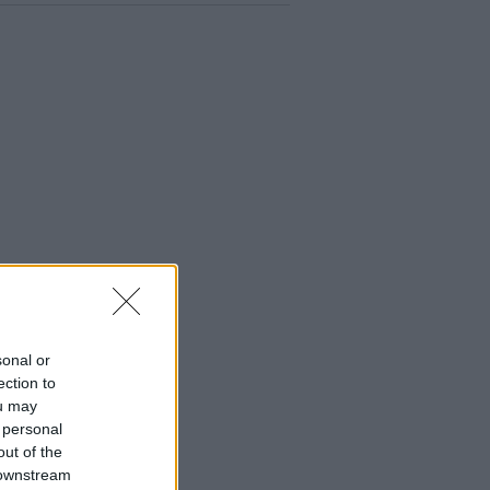
sonal or
ection to
ou may
 personal
out of the
 downstream