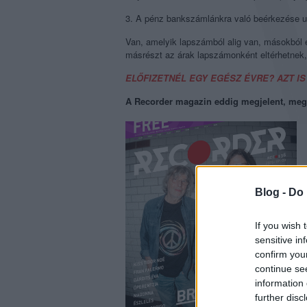
3. A pénz bankszámlánkra való beérkezése utá
Van, amelyik lapszámból alig van, másokból e
másrészt az árak lapszámonként eltérhetnek, 
ELŐFIZETNÉL EGY EGÉSZ ÉVRE? AZT IS
A Recorder magazin eddig megjelent, meg
Blog -
Do 
If you wish 
sensitive in
confirm you
continue se
information 
further disc