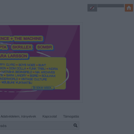
SÜTI BEÁLLÍTÁSOK MÓDOSÍTÁSA
Adatvédelem, irányelvek
Kapcsolat
Támogatás