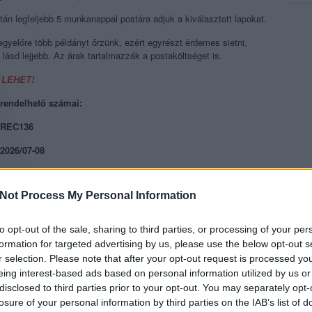
n legfeljebb 5 munkanappal postára adjuk a kiválasztott lapokat.
gyelőre több példányt őrzünk, ezért egyrészt érdemes sietni,
lásd lejjebb. Az árak tartalmazzák a postaköltséget is.
 LEHET!
rendelhető számai:
REC136
2026/07-08
40 oldal.
Not Process My Personal Information
Mi van benne?
Mennyibe kerül?
to opt-out of the sale, sharing to third parties, or processing of your per
formation for targeted advertising by us, please use the below opt-out s
2520 Ft.
r selection. Please note that after your opt-out request is processed y
eing interest-based ads based on personal information utilized by us or
disclosed to third parties prior to your opt-out. You may separately opt-
losure of your personal information by third parties on the IAB’s list of