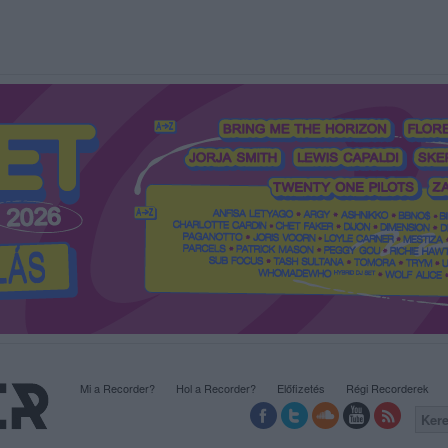
Mi a Recorder?
Hol a Recorder?
Előfizetés
Régi Recorderek