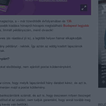
magazinja, a – már tizenötödik évfolyamában és
136.
issebb kiadása hónapról-hónapra megtalálható
Budapest legjobb
és, limitált példányszám, menő olvasók!
enes (és ráadásul jó is), a legtöbb helyen hamar elkapkodják.
ny példányt - nektek. Így aztán az eddig kiadott lapszámok
nak.
yiért?
okat elsőbbségi, nem ajánlott postai küldeményként.
u
címre, hogy melyik lapszámból hány darabot kérsz, és azt is,
 menjen majd a postai küldemény.
a bankszámlánk számát, és azt is, hogy összesen milyen összeget
indítsd el az utalást, nem tudjuk garantálni, hogy annál tovább meg
eg kevés van belőlük).
BEL