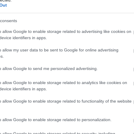
Out
REC134
2026/05
consents
56 oldal.
o allow Google to enable storage related to advertising like cookies on
evice identifiers in apps.
Mi van benne?
o allow my user data to be sent to Google for online advertising
Mennyibe kerül?
s.
2520 Ft.
to allow Google to send me personalized advertising.
o allow Google to enable storage related to analytics like cookies on
evice identifiers in apps.
o allow Google to enable storage related to functionality of the website
o allow Google to enable storage related to personalization.
REC133
2026/04
o allow Google to enable storage related to security, including