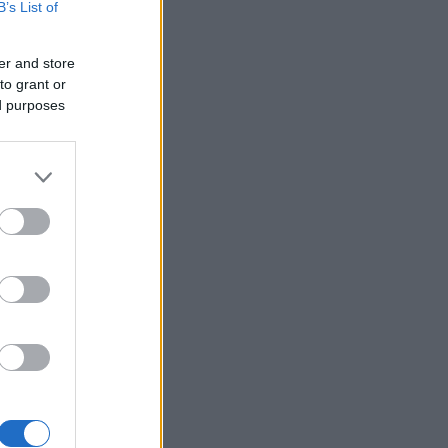
B’s List of
er and store
to grant or
ed purposes