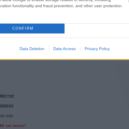
cation functionality and fraud prevention, and other user protection.
56 oldal.
Mi van benne?
Mennyibe kerül?
CONFIRM
2520 Ft.
Data Deletion
Data Access
Privacy Policy
REC132
2026/03
48 oldal.
Mi van benne?