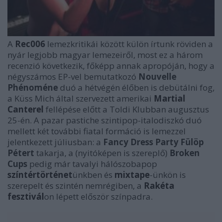
A
Rec006
lemezkritikái között külön írtunk röviden a
nyár legjobb magyar lemezeiről, most ez a három
recenzió következik, főképp annak apropóján, hogy a
négyszámos EP-vel bemutatkozó
Nouvelle
Phénoméne
duó a hétvégén élőben is debütálni fog,
a Küss Mich által szervezett amerikai
Martial
Canterel
fellépése előtt a Toldi Klubban augusztus
25-én. A pazar pastiche szintipop-italodiszkó duó
mellett két további fiatal formáció is lemezzel
jelentkezett júliusban: a
Fancy Dress Party
Fülöp
Pétert
takarja, a (nyitóképen is szereplő)
Broken
Cups
pedig már tavalyi hálószobapop
színtértörténet
ünkben és
mixtape
-ünkön is
szerepelt és szintén nemrégiben, a
Rakéta
fesztivál
on lépett először színpadra.