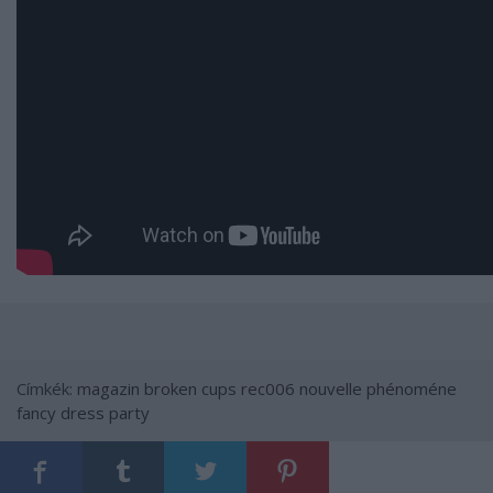
Címkék:
magazin
broken cups
rec006
nouvelle phénoméne
fancy dress party