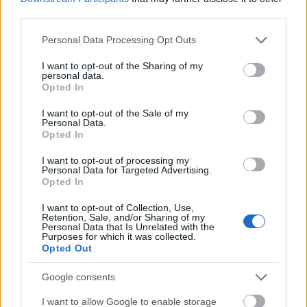
lesz az új hívószó; szerencsére egyre kevésbé
third parties.
szükséges a folytonos skatulyázgatás, főleg, ha
olyan kortalan és kiemelkedő színvonalú lemezekkel
Please note that this website/app uses one or more Google
Personal Data Processing Opt Outs
van dolgunk, amilyen Fülöp Péter egyszemélyes
services and may gather and store information including but
projektje, a Fancy Dress Party új albuma, a
Letting
not limited to your visit or usage behaviour. You may click to
I want to opt-out of the Sharing of my
personal data.
Things Go
, egy klasszikus szerzői kiadvány, amiről
grant or deny consent to Google and its third-party tags to
Opted In
use your data for below specified purposes in below Google
egyszerre juthat eszünkbe
Evan Dando
,
Daniel
consent section.
Johnston
és az álomszerű új-zélandi kiwi pop. (
SzB
)
I want to opt-out of the Sale of my
Personal Data.
Opted In
I want to opt-out of processing my
Personal Data for Targeted Advertising.
Opted In
I want to opt-out of Collection, Use,
Retention, Sale, and/or Sharing of my
Personal Data that Is Unrelated with the
Purposes for which it was collected.
Opted Out
Google consents
I want to allow Google to enable storage