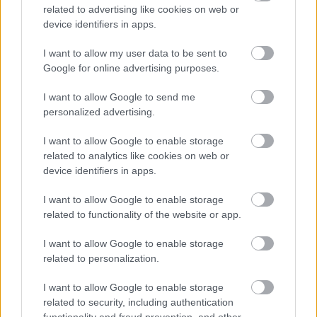
related to advertising like cookies on web or
device identifiers in apps.
I want to allow my user data to be sent to
Google for online advertising purposes.
I want to allow Google to send me
personalized advertising.
I want to allow Google to enable storage
Nouvelle Phénoméne
:
Glory Of Romance EP
related to analytics like cookies on web or
(magánkiadás, 2012)
device identifiers in apps.
Bárcsak minden történet így végződne.
Dziba Zsolt
I want to allow Google to enable storage
a nyolcvanas évek óta imádja a new romantic/italo
related to functionality of the website or app.
disco/szintipop háromszögébe beszorítható zenéket,
a kilencvenes évek óta gyűjti a hangszereket és
I want to allow Google to enable storage
bontogatja zeneszerzői szárnyait és az elmúlt egy-
related to personalization.
két évben sokadik körben megtalálta a dalaihoz
passzoló énekesnőt
Sánta Angéla
személyében.
I want to allow Google to enable storage
Aztán elkészült a Nouvelle Phénoméne bemutatkozó
related to security, including authentication
négyszámos EP-je, az ember pedig nem hiszi el, hogy
functionality and fraud prevention, and other