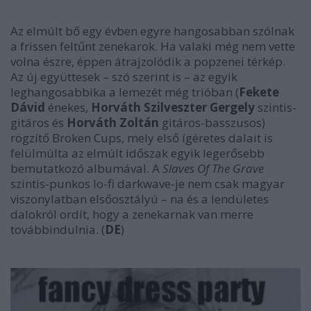
Az elmúlt bő egy évben egyre hangosabban szólnak
a frissen feltűnt zenekarok. Ha valaki még nem vette
volna észre, éppen átrajzolódik a popzenei térkép.
Az új együttesek – szó szerint is – az egyik
leghangosabbika a lemezét még trióban (
Fekete
Dávid
énekes,
Horváth Szilveszter Gergely
szintis-
gitáros és
Horváth Zoltán
gitáros-basszusos)
rögzítő Broken Cups, mely első ígéretes dalait is
felülmúlta az elmúlt időszak egyik legerősebb
bemutatkozó albumával. A
Slaves Of The Grave
szintis-punkos lo-fi darkwave-je nem csak magyar
viszonylatban elsőosztályú – na és a lendületes
dalokról ordít, hogy a zenekarnak van merre
továbbindulnia. (
DE
)