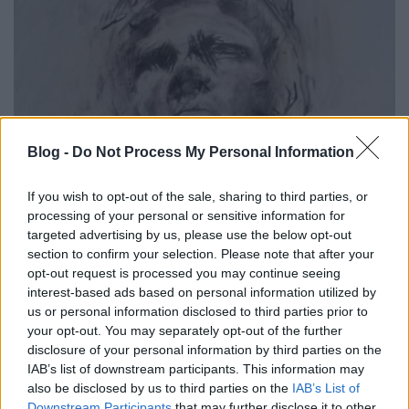
Blog -
Do Not Process My Personal Information
If you wish to opt-out of the sale, sharing to third parties, or
processing of your personal or sensitive information for
targeted advertising by us, please use the below opt-out
section to confirm your selection. Please note that after your
opt-out request is processed you may continue seeing
interest-based ads based on personal information utilized by
Fancy Dress Party:
Letting Things Go
(magánkiadás,
us or personal information disclosed to third parties prior to
2012)
your opt-out. You may separately opt-out of the further
disclosure of your personal information by third parties on the
Tavaly a lo-fi hálószobapop volt a menő, idén pedig
IAB’s list of downstream participants. This information may
egy ideig úgy tűnt, a nyolcvanas-kilencvenes évek
also be disclosed by us to third parties on the
IAB’s List of
érzékeny énekes-dalszerzői előtt tisztelgő sickpop
Downstream Participants
that may further disclose it to other