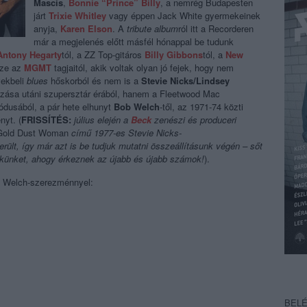
Mascis
,
Bonnie “Prince” Billy
, a nemrég Budapesten
járt
Trixie Whitley
vagy éppen Jack White gyermekeinek
anyja,
Karen Elson
. A
tribute album
ról itt a Recorderen
már a megjelenés előtt másfél hónappal be tudunk
Antony Hegarty
tól, a ZZ Top-gitáros
Billy Gibbons
tól, a
New
sze az
MGMT
tagjaitól, akik voltak olyan jó fejek, hogy nem
vekbeli
blues
hőskorból és nem is a
Stevie Nicks/Lindsey
zása utáni szupersztár érából, hanem a Fleetwood Mac
iódusából, a pár hete elhunyt
Bob Welch
-től, az 1971-74 közti
nyt. (
FRISSÍTÉS:
július elején a
Beck
zenészi és produceri
old Dust Woman
című 1977-es Stevie Nicks-
rült, így már azt is be tudjuk mutatni összeállításunk végén
–
sőt
ikkünket, ahogy érkeznek az újabb és újabb számok!
).
 Welch-szerezménnyel:
BEL