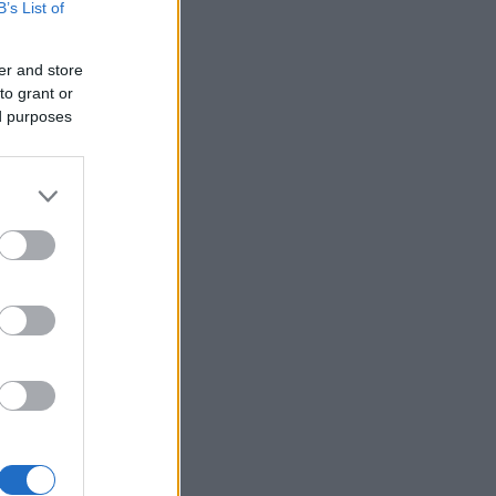
B’s List of
er and store
to grant or
ed purposes