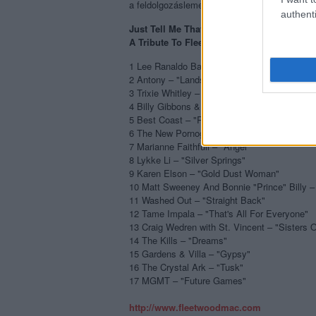
a feldolgozáslemez teljes dallistája:
authenti
Just Tell Me That You Want Me
A Tribute To Fleetwood Mac (2012)
1 Lee Ranaldo Band featuring J Mascis – "Al
2 Antony – "Landslide"
3 Trixie Whitley – "Before The Beginning"
4 Billy Gibbons & Co. – "Oh Well"
5 Best Coast – "Rhiannon"
6 The New Pornographers – "Think About Me
7 Marianne Faithfull – "Angel"
8 Lykke Li – "Silver Springs"
9 Karen Elson – "Gold Dust Woman"
10 Matt Sweeney And Bonnie "Prince" Billy –
11 Washed Out – "Straight Back"
12 Tame Impala – "That's All For Everyone"
13 Craig Wedren with St. Vincent – "Sisters
14 The Kills – "Dreams"
15 Gardens & Villa – "Gypsy"
16 The Crystal Ark – "Tusk"
17 MGMT – "Future Games"
http://www.fleetwoodmac.com