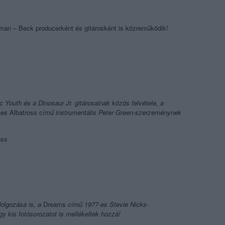
oman
–
Beck producerként és gitárosként is közreműködik!
 Youth és a Dinosaur Jr. gitárosainak közös felvétele, a
9-es
Albatross c
ímű instrumentális Peter Green-szerzeménynek
oss
dolgozása is, a
Dreams
című 1977-es Stevie Nicks-
y kis fotósorozatot is mellékeltek hozzá!