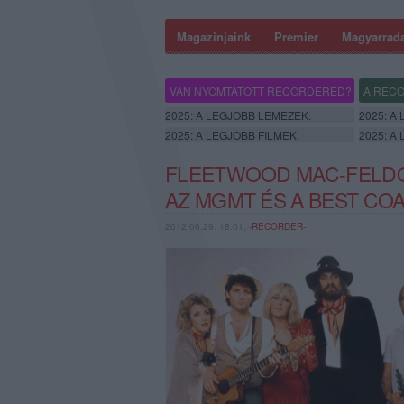
Magazinjaink
Premier
Magyarrad
VAN NYOMTATOTT RECORDERED?
A RECO
2025: A LEGJOBB LEMEZEK.
2025: A
2025: A LEGJOBB FILMEK.
2025: A
FLEETWOOD MAC-FELDOL
AZ MGMT ÉS A BEST CO
2012.06.29. 18:01,
-RECORDER-