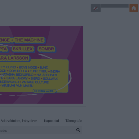
SÜTI BEÁLLÍTÁSOK MÓDOSÍTÁSA
Adatvédelem, irányelvek
Kapcsolat
Támogatás