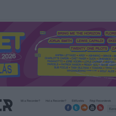
Mi a Recorder?
Hol a Recorder?
Előfizetés
Régi Recorderek