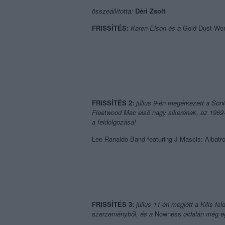
összeállította:
Déri Zsolt
FRISSÍTÉS:
Karen Elson és a
Gold Dust W
FRISSÍTÉS 2:
július 9-én megérkezett a Sonic
Fleetwood Mac első nagy sikerének, az 196
a feldolgozása!
Lee Ranaldo Band featuring J Mascis: Albatr
FRISSÍTÉS 3:
július 11-én megjött a Kills fel
szerzeményből, és a
Nowness
oldalán még eg