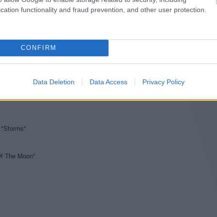
cation functionality and fraud prevention, and other user protection.
batross"
CONFIRM
Data Deletion
Data Access
Privacy Policy
"
 "Storms"
 Of The Moon"