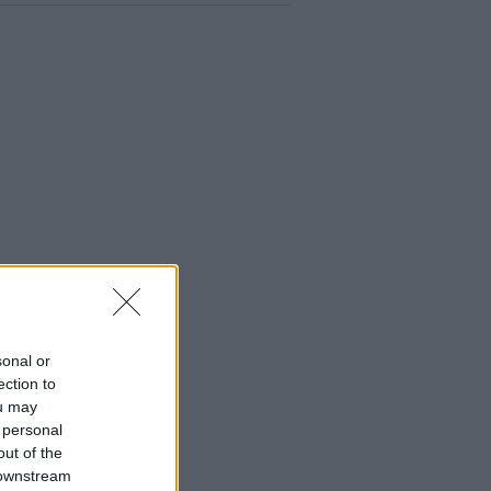
sonal or
ection to
ou may
 personal
out of the
 downstream