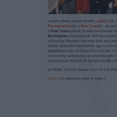
mutatni néhány remek felvételt,
Lykke Li
től,
Pornographers
től, a
Best Coast
tól – és per
a
Peter Green
gitáros fémjelezte hatvanas é
Buckingham
frontemberpár 1975-ös csatlako
viszonylag sikertelen
hetvenes évek eleji
per
felállás gitárosától választottak egy szerzemé
segédletével készült Karen Elson-felvétel, a
G
szerzemény feldolgozása is nyilvánosságra ke
folyamatosan frissítjük és bővítjük tovább c
az MGMT a
Future Games
című 1971-es Bob
[
Flash 9
is required to listen to audio.]