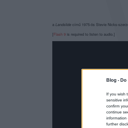
a
Landslide
című 1975-ös Stevie Nicks-szer
[
Flash 9
is required to listen to audio.]
Blog -
Do 
If you wish 
sensitive in
confirm you
continue se
information 
further disc