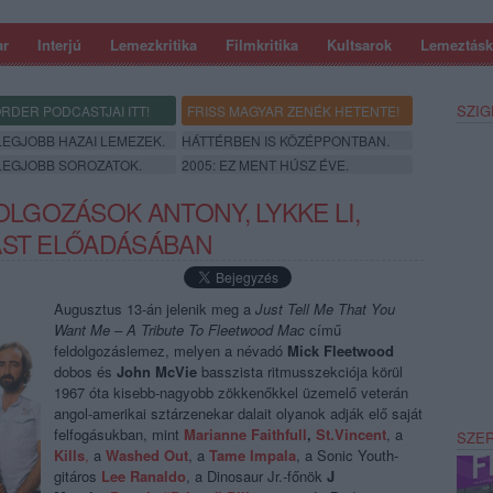
ar
Interjú
Lemezkritika
Filmkritika
Kultsarok
Lemeztásk
SZIG
RDER PODCASTJAI ITT!
FRISS MAGYAR ZENÉK HETENTE!
 LEGJOBB HAZAI LEMEZEK.
HÁTTÉRBEN IS KÖZÉPPONTBAN.
 LEGJOBB SOROZATOK.
2005: EZ MENT HÚSZ ÉVE.
GOZÁSOK ANTONY, LYKKE LI,
AST ELŐADÁSÁBAN
Augusztus 13-án jelenik meg a
Just Tell Me That You
Want Me – A Tribute To Fleetwood Mac
című
feldolgozáslemez, melyen a névadó
Mick Fleetwood
dobos és
John McVie
basszista ritmusszekciója körül
1967 óta kisebb-nagyobb zökkenőkkel üzemelő veterán
angol-amerikai sztárzenekar dalait olyanok adják elő saját
felfogásukban, mint
Marianne Faithfull
,
St.Vincent
, a
SZE
Kills
,
a
Washed Out
, a
Tame Impala
, a Sonic Youth-
gitáros
Lee Ranaldo
, a Dinosaur Jr.-főnök
J