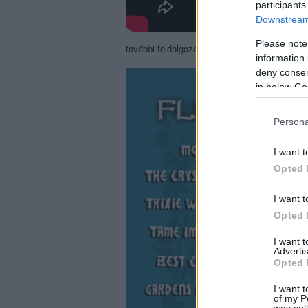
participants
Downstream 
Please note
további feldolgozások a
tribute album
ról:
information 
deny consent
in below Go
Persona
I want t
Opted 
I want t
Opted 
I want 
Advertis
Opted 
I want t
of my P
was col