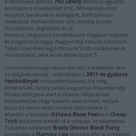
a Radiohead dobosa,
Phil Selway
dobos az együttes
honlapján a következőket írta:
„
Mindannyiunkat
lesújtott barátunk és kollégánk, Scott Johnson
elvesztése. Kedves ember volt, mindig pozitív
hozzáállású, segítőkész és jó
humorú, nagyszerű turnéstábunk magasan képzett
és megbecsült tagja. Nagyon fog nekünk hiányozni.
Teljes szívünkkel együttérzünk Scott családjával és
mindazokkal, akik közel álltak hozzá.
”
)
Torontóban aznap napos idő volt, a balesetet nem
az időjárás okozta
–
ellentétben a
2011-es gyászos
fesztiválnyár
színpadomlásaival. Ha még
emlékszünk, tavaly július-augusztus folyamán egy
hónap leforgása alatt a viharos időjárásnak
köszönhetően négy hasonló eset történt, melyek
közül az utolsó kettő halálos áldozatokat is
követelt: a kanadai
Ottawa Blues Fest
en a
Cheap
Trick
-koncertre omlott rá a színpad, az oklahomai
Tulsában rendezett
Brady District Block Party
fesztiválon a
Flaming Lips
fényfala dőlt le a fellépés