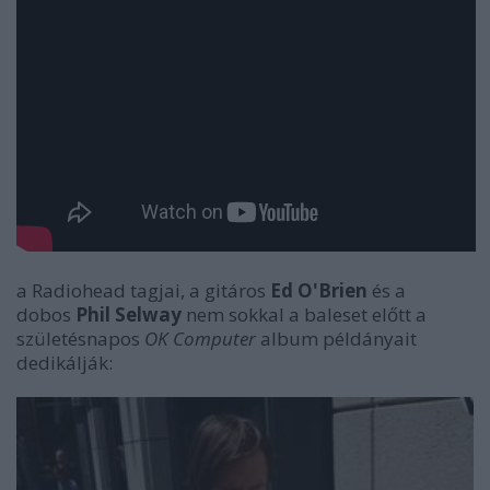
a Radiohead tagjai, a gitáros
Ed O'Brien
és a
dobos
Phil Selway
nem sokkal a baleset előtt a
születésnapos
OK Computer
album példányait
dedikálják: