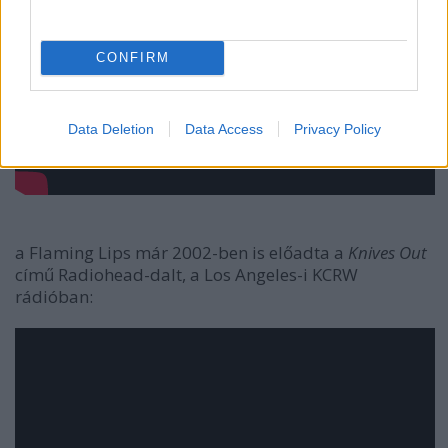
CONFIRM
Data Deletion
Data Access
Privacy Policy
a Flaming Lips már 2002-ben is előadta a
Knives Out
című Radiohead-dalt, a Los Angeles-i KCRW
rádióban: