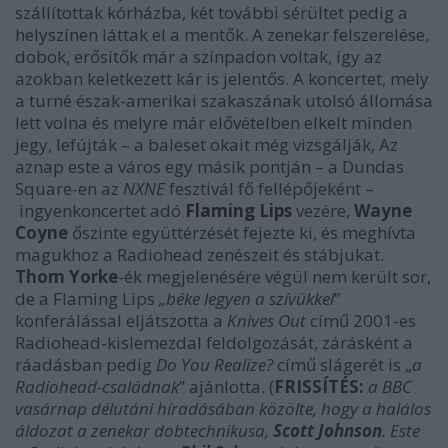
szállítottak kórházba, két további sérültet pedig a
helyszínen láttak el a mentők. A zenekar felszerelése,
dobok, erősítők már a színpadon voltak, így az
azokban keletkezett kár is jelentős. A koncertet, mely
a turné észak-amerikai szakaszának utolsó állomása
lett volna és melyre már elővételben elkelt minden
jegy, lefújták
–
a baleset okait még vizsgálják, Az
aznap este a város egy másik pontján
–
a Dundas
Square-en az
NXNE
fesztivál fő fellépőjeként
–
ingyenkoncertet adó
Flaming Lips
vezére,
Wayne
Coyne
őszinte együttérzését fejezte ki, és meghívta
magukhoz a Radiohead zenészeit és stábjukat.
Thom Yorke
-ék megjelenésére végül nem került sor,
de a Flaming Lips
„béke legyen a szívükkel
”
konferálással eljátszotta a
Knives Out
című 2001-es
Radiohead-kislemezdal feldolgozását, zárásként a
ráadásban pedig
Do You Realize?
című slágerét is „
a
Radiohead-családnak
” ajánlotta. (
FRISSÍTÉS:
a BBC
vasárnap délutáni híradásában közölte, hogy a halálos
áldozat a zenekar dobtechnikusa,
Scott Johnson
. Este