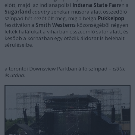
előtt, majd az indianapolisi
Indiana State Fair
en a
Sugarland
country
zenekar műsora alatt összedőlő
színpad hét nézőt ölt meg, míg a belga
Pukkelpop
fesztiválon a
Smith Westerns
közönségéből négyen
lelték halálukat a viharban összeomló sátor alatt, és
később a kórházban egy ötödik áldozat is belehalt
sérüléseibe.
a torontói
Downsview Parkban
álló színpad
–
előtte
és utána: