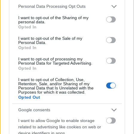
Please note that this website/app uses one or more Google
Personal Data Processing Opt Outs
services and may gather and store information including but
not limited to your visit or usage behaviour. You may click to
I want to opt-out of the Sharing of my
personal data.
grant or deny consent to Google and its third-party tags to
Opted In
use your data for below specified purposes in below Google
consent section.
I want to opt-out of the Sale of my
Personal Data.
Opted In
I want to opt-out of processing my
Personal Data for Targeted Advertising.
FRISSÍTÉS:
cikkünk publikálása után pár órával
Opted In
felkerült a YouTube-ra a
Knives Out
torontói
I want to opt-out of Collection, Use,
feldolgozása!
Retention, Sale, and/or Sharing of my
Personal Data that Is Unrelated with the
Purposes for which it was collected.
Opted Out
Google consents
I want to allow Google to enable storage
related to advertising like cookies on web or
device identifiers in apps.