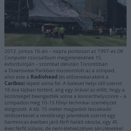
2012. június 16-án – napra pontosan az 1997-es
OK
Computer
csúcsalbum megjelenésének 15.
évfordulóján – szombat délután Torontóban
a Downsview Parkban összeomlott az a színpad,
ahol este a
Radiohead
(és előzenekaraként a
Caribou
) lépett volna fel. A baleset helyi idő szerint
16 óra tájban történt, alig egy órával az előtt, hogy a
közönséget beengedték volna a koncerthelyszínre – a
színpadon még 10-15 főnyi technikai személyzet
dolgozott. A kb. 15 méter magasból leszakadó
tetőszerkezet a rendőrségi jelentések szerint egy
harmincas éveiben járó férfi halált okozta, egy 45
éves férfit súlyos, de nem életveszélyes sérülésekkel