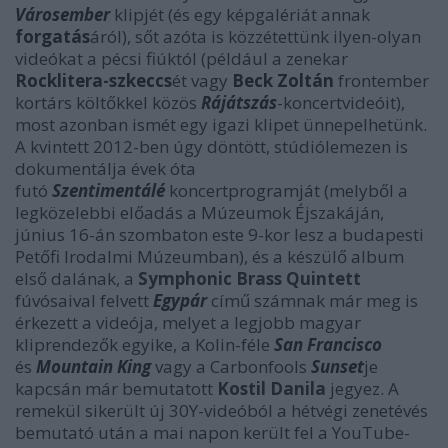
Városember
klipjét (és egy képgalériát annak
forgatás
áról), sőt azóta is közzétettünk ilyen-olyan
videókat a pécsi fiúktól (például a zenekar
Rocklitera-szkeccs
ét vagy
Beck Zoltán
frontember
kortárs költőkkel közös
Rájátszás
-koncertvideóit),
most azonban ismét egy igazi klipet ünnepelhetünk.
A kvintett 2012-ben úgy döntött, stúdiólemezen is
dokumentálja évek óta
futó
Szentimentálé
koncertprogramját (melyből a
legközelebbi előadás a Múzeumok Éjszakáján,
június 16-án szombaton este 9-kor lesz a budapesti
Petőfi Irodalmi Múzeumban), és a készülő album
első dalának, a
Symphonic Brass Quintett
fúvósaival felvett
Egypár
című számnak már meg is
érkezett a videója, melyet a legjobb magyar
kliprendezők egyike, a Kolin-féle
San Francisco
és
Mountain King
vagy a Carbonfools
Sunset
je
kapcsán már bemutatott
Kostil Danila
jegyez. A
remekül sikerült új 30Y-videóból a hétvégi zenetévés
bemutató után a mai napon került fel a YouTube-