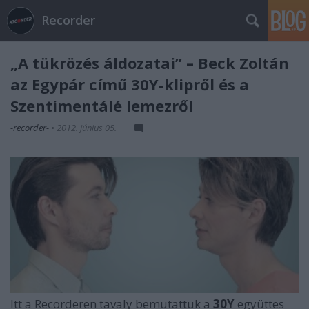
Recorder
„A tükrözés áldozatai” – Beck Zoltán
az Egypár című 30Y-klipről és a
Szentimentálé lemezről
-recorder-
•
2012. június 05.
Itt a Recorderen tavaly bemutattuk a
30Y
együttes