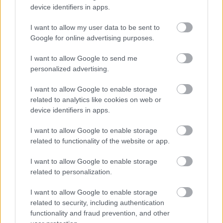
device identifiers in apps.
I want to allow my user data to be sent to
Ez a
Szentimentálé
első klipje. Eleve már zeneileg is
Google for online advertising purposes.
próbáltuk kivenni a dolgot abból a
közhelytömegből, amit ilyenkor evidensen csinálna
I want to allow Google to send me
az ember: ha csinálsz egy
Szentimentálé
lemezt, az
personalized advertising.
már egyből értelmeződik is
unplugged
lemezként, és
I want to allow Google to enable storage
ha ekként értelmeződik, akkor az első reakció, hogy
related to analytics like cookies on web or
szerzel egy vonósnégyest (már ha a nem tudsz
device identifiers in apps.
rögtön szimfonikusokat). Ezzel szemben mi inkább a
rezesek
felé mozdultunk el, hogy a megszólalás
I want to allow Google to enable storage
ugyan akusztikus legyen, de az ne jelentsen lassuló
related to functionality of the website or app.
tempót, balladisztikus elbeszéléseket, hanem
maradjon meg mindennek ez az idióta frissessége.
I want to allow Google to enable storage
És valahogy a klip is ilyen, nem valami szenvelgő
related to personalization.
szépiás
vagy
fekete-fehér
ügy, hanem pont ezt a
frissességet hozza, az emblematikus pasztell
I want to allow Google to enable storage
színekkel, amik a
Szentimentálé
színei. Danila
related to security, including authentication
utánanézett ennek a forgatás előtt, megnézte a
functionality and fraud prevention, and other