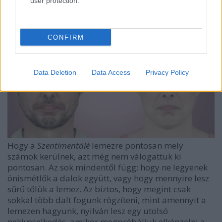
Szetimentálé
honlapot Takács Bélának a nagyszerű
user protection.
melóival, tehát próbálta megtalálni, mi az a
színvilág, ami ezt a naiv ügyet visszadobja.
CONFIRM
Data Deletion
Data Access
Privacy Policy
Hogy a
Szentimentálé
lemezre pontosan mely
számok kerülnek, azt még nem válogattuk ki
pontosan. Az sok mindentől függ: hogy ne legyenek
önismétlők a dalok együtt, vagy hogy mennyire lesz
sűrű tőlük a lemez. Az biztos, hogy megint csak
sokkal több dalt fogunk rögzíteni, mint amennyit a
lemezen hagyunk, nyilván lesz egy utolsó
nekiveselkedés, amikor megpróbáljuk elképzelni a