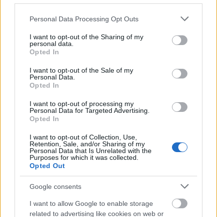
lesz, nehogy visszahőköljenek a nagy átalakítástól.
Mindannyian félbe voltunk vágva hosszában, a fele
Please note that this website/app uses one or more Google
Personal Data Processing Opt Outs
szettünk férfi volt, a fele nő, ennek megfelelően
services and may gather and store information including but
voltunk sminkelve, és ketté volt tolva a hajunk. Ennek
not limited to your visit or usage behaviour. You may click to
I want to opt-out of the Sharing of my
például a Zaza (
a frontember öccse, a dobos-vokalista
personal data.
grant or deny consent to Google and its third-party tags to
Opted In
Beck László
– a szerk.
) haja egészében áldozatul is
use your data for below specified purposes in below Google
esett, mert utána már nem lehetett helyrehozni, így
consent section.
I want to opt-out of the Sale of my
aztán az övét után kopaszra kellett vágni.
Personal Data.
Opted In
I want to opt-out of processing my
Personal Data for Targeted Advertising.
Opted In
I want to opt-out of Collection, Use,
Retention, Sale, and/or Sharing of my
Personal Data that Is Unrelated with the
Purposes for which it was collected.
Opted Out
Google consents
I want to allow Google to enable storage
related to advertising like cookies on web or