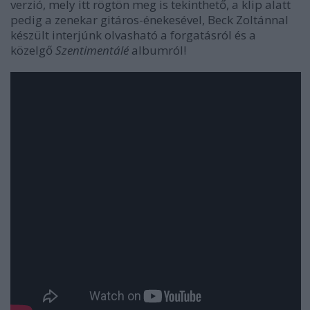
verzió, mely itt rögtön meg is tekinthető, a klip alatt
pedig a zenekar gitáros-énekesével, Beck Zoltánnal
készült interjúnk olvasható a forgatásról és a
közelgő
Szentimentálé
albumról!