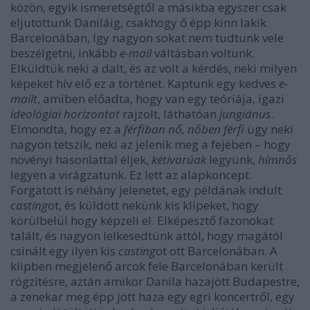
közön, egyik ismeretségtől a másikba egyszer csak
eljutottunk Daniláig, csakhogy ő épp kinn lakik
Barcelonában, így nagyon sokat nem tudtunk vele
beszélgetni, inkább
e-mail
váltásban voltunk.
Elküldtük neki a dalt, és az volt a kérdés, neki milyen
képeket hív elő ez a történet. Kaptunk egy kedves
e-
mailt
, amiben előadta, hogy van egy teóriája, igazi
ideológiai horizontot
rajzolt, láthatóan
jungiánus
.
Elmondta, hogy ez a
férfiban nő, nőben férfi
ügy neki
nagyon tetszik, neki az jelenik meg a fejében – hogy
növényi hasonlattal éljek,
kétivarúak
legyünk,
hímnős
legyen a virágzatunk. Ez lett az alapkoncept.
Forgatott is néhány jelenetet, egy példának indult
casting
ot, és küldött nekünk kis klipeket, hogy
körülbelül hogy képzeli el. Elképesztő fazonokat
talált, és nagyon lelkesedtünk attól, hogy magától
csinált egy ilyen kis
casting
ot ott Barcelonában. A
klipben megjelenő arcok fele Barcelonában került
rögzítésre, aztán amikor Danila hazajött Budapestre,
a zenekar meg épp jött haza egy egri koncertről, egy