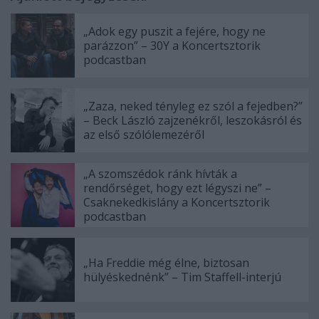
„Adok egy puszit a fejére, hogy ne
parázzon” – 30Y a Koncertsztorik
podcastban
„Zaza, neked tényleg ez szól a fejedben?”
– Beck László zajzenékről, leszokásról és
az első szólólemezéről
„A szomszédok ránk hívták a
rendőrséget, hogy ezt légyszi ne” –
Csaknekedkislány a Koncertsztorik
podcastban
„Ha Freddie még élne, biztosan
hülyéskednénk” – Tim Staffell-interjú