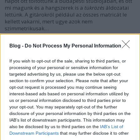
napot ott töltöttünk a budapesti stúdiójában, és ott
mi magunk és a hangszerek is a
tükrözés
áldozatai
lettünk. A gitárokról például az összes matricát le
kellett vakarni, mert ugye azok nem
szimmetrikusak…
Blog -
Do Not Process My Personal Information
If you wish to opt-out of the sale, sharing to third parties, or
processing of your personal or sensitive information for
targeted advertising by us, please use the below opt-out
section to confirm your selection. Please note that after your
opt-out request is processed you may continue seeing
interest-based ads based on personal information utilized by
us or personal information disclosed to third parties prior to
A budapesti forgatásra megkértük az ismerőseinket
your opt-out. You may separately opt-out of the further
és barátainkat is, hogy jöjjenek, majd csinálunk
disclosure of your personal information by third parties on the
róluk ilyen szép képeket. Nemes Tomi barátunk
IAB’s list of downstream participants. This information may
lányától a legvagányabb raszta Zalán haverunkig
also be disclosed by us to third parties on the
IAB’s List of
Downstream Participants
that may further disclose it to other
mindenki eljött, de nem mondtuk el előre nekik, mi
third parties.