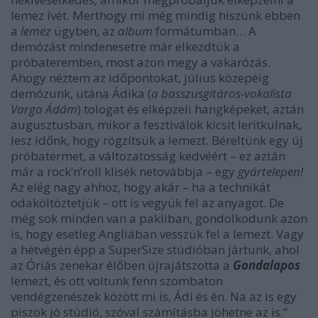
lemez ívét. Merthogy mi még mindig hiszünk ebben
a
lemez
ügyben, az
album
formátumban… A
demózást mindenesetre már elkezdtük a
próbateremben, most azon megy a vakarózás.
Ahogy néztem az időpontokat, július közepéig
demózunk, utána Ádika (
a basszusgitáros-vokalista
Varga Ádám
) tologat és elképzeli hangképeket, aztán
augusztusban, mikor a fesztiválok kicsit leritkulnak,
lesz időnk, hogy rögzítsük a lemezt. Béreltünk egy új
próbatermet, a változatosság kedvéért – ez aztán
már a rock’n’roll klisék netovábbja – egy
gyártelepen!
Az elég nagy ahhoz, hogy akár – ha a technikát
odaköltöztetjük – ott is vegyük fel az anyagot. De
még sok minden van a pakliban, gondolkodunk azon
is, hogy esetleg Angliában vesszük fel a lemezt. Vagy
a hétvégén épp a SuperSize stúdióban jártunk, ahol
az Óriás zenekar élőben újrajátszotta a
Gondalapos
lemezt, és ott voltunk fenn szombaton
vendégzenészek között mi is, Ádi és én. Na az is egy
piszok jó stúdió, szóval számításba jöhetne az is.”