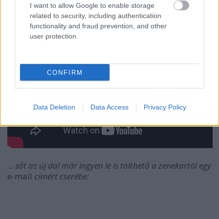
I want to allow Google to enable storage
related to security, including authentication
functionality and fraud prevention, and other
user protection.
CONFIRM
Data Deletion
Data Access
Privacy Policy
... sőt a
z
új dal már ingyen le is tölthető a zenekartól egy
e-mail
címért cserébe: