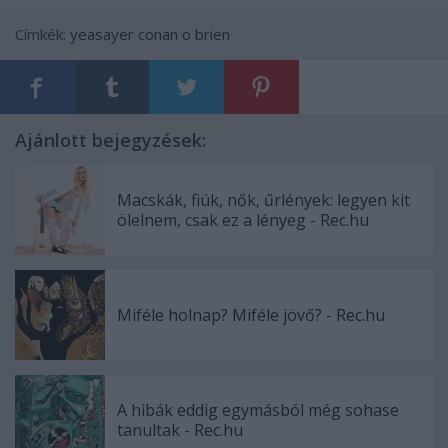
Címkék:
yeasayer
conan o brien
Ajánlott bejegyzések:
Macskák, fiúk, nők, űrlények: legyen kit
ölelnem, csak ez a lényeg - Rec.hu
Miféle holnap? Miféle jövő? - Rec.hu
A hibák eddig egymásból még sohase
tanultak - Rec.hu