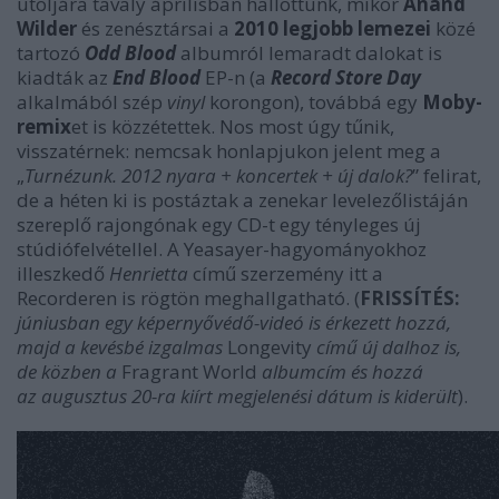
utoljára tavaly áprilisban hallottunk, mikor
Anand
Wilder
és zenésztársai a
2010 legjobb lemezei
közé
tartozó
Odd Blood
albumról lemaradt dalokat is
kiadták az
End Blood
EP-n (a
Record Store Day
alkalmából szép
vinyl
korongon), továbbá egy
Moby-
remix
et is közzétettek. Nos most úgy tűnik,
visszatérnek: nemcsak honlapjukon jelent meg a
„
Turnézunk. 2012 nyara + koncertek + új dalok?
” felirat,
de a héten ki is postáztak a zenekar levelezőlistáján
szereplő rajongónak egy CD-t egy tényleges új
stúdiófelvétellel. A Yeasayer-hagyományokhoz
illeszkedő
Henrietta
című szerzemény itt a
Recorderen is rögtön meghallgatható. (
FRISSÍTÉS:
júniusban egy képernyővédő-videó is érkezett hozzá,
majd a kevésbé izgalmas
Longevity
című új dalhoz is,
de közben a
Fragrant World
albumcím és hozzá
az augusztus 20-ra kiírt megjelenési dátum is kiderült
).