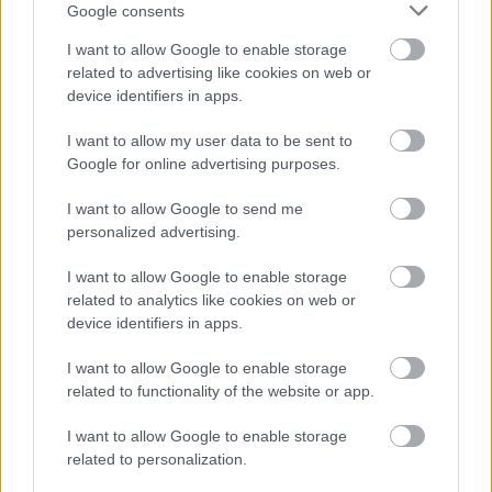
Google consents
I want to allow Google to enable storage
related to advertising like cookies on web or
device identifiers in apps.
I want to allow my user data to be sent to
Google for online advertising purposes.
I want to allow Google to send me
personalized advertising.
I want to allow Google to enable storage
related to analytics like cookies on web or
device identifiers in apps.
FRISSÍTÉS 2:
június 21-én is érkezett egy újabb
„
háttérkép drogozáshoz
” típusú YouTube-videó, de
I want to allow Google to enable storage
alatta/fölötte már a
Fragrant World
című harmadik
related to functionality of the website or app.
album egy vadonatúj száma, a
Longevity
hallható...
I want to allow Google to enable storage
related to personalization.