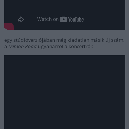
egy stúdióverziójában még kiadatlan másik új szám,
a
Demon Road
ugyanarról a koncertről: