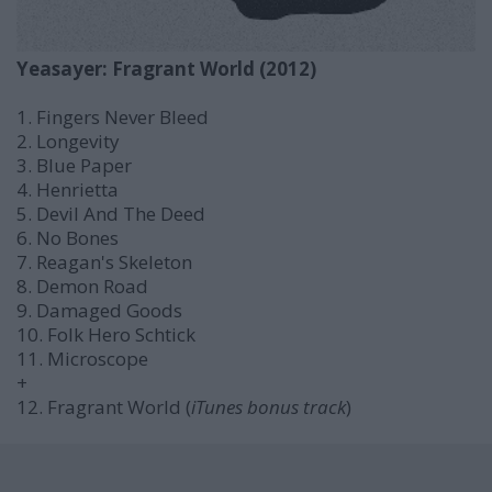
Yeasayer: Fragrant World (2012)
1. Fingers Never Bleed
2. Longevity
3. Blue Paper
4. Henrietta
5. Devil And The Deed
6. No Bones
7. Reagan's Skeleton
8. Demon Road
9. Damaged Goods
10. Folk Hero Schtick
11. Microscope
+
12. Fragrant World (
iTunes bonus track
)