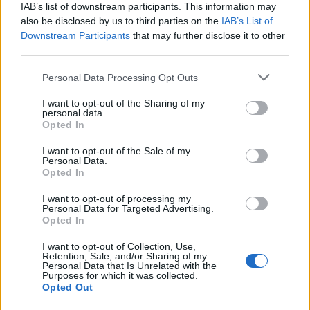
IAB’s list of downstream participants. This information may
also be disclosed by us to third parties on the
IAB’s List of
Downstream Participants
that may further disclose it to other
third parties.
Please note that this website/app uses one or more Google
Personal Data Processing Opt Outs
services and may gather and store information including but
not limited to your visit or usage behaviour. You may click to
I want to opt-out of the Sharing of my
http://yeasayer.net
personal data.
grant or deny consent to Google and its third-party tags to
Opted In
use your data for below specified purposes in below Google
összeállította:
Déri Zsolt
consent section.
I want to opt-out of the Sale of my
Personal Data.
Opted In
FRISSÍTÉS:
a
Henrietta
című dalhoz június 14-én
megérkezett egy videó, ami nem igazi klip, hanem egy
I want to opt-out of processing my
Personal Data for Targeted Advertising.
kis „háttérkép drogozáshoz”
–
ahogy a zenekar és a
Opted In
rendező
Yoshi Sodeoka
megfogalmazta!
I want to opt-out of Collection, Use,
Retention, Sale, and/or Sharing of my
Personal Data that Is Unrelated with the
Purposes for which it was collected.
Opted Out