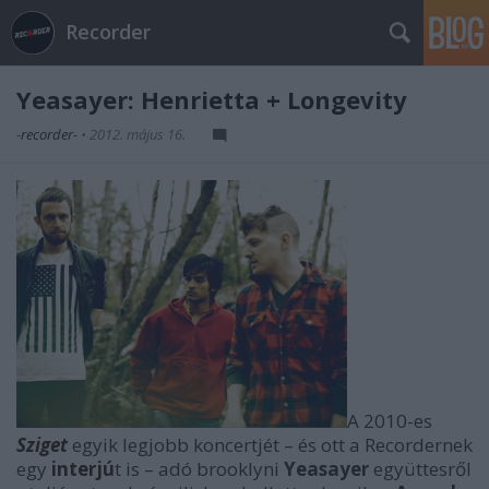
Recorder
Yeasayer: Henrietta + Longevity
-recorder-
•
2012. május 16.
A 2010-es
Sziget
egyik legjobb koncertjét – és ott a Recordernek
egy
interjú
t is – adó brooklyni
Yeasayer
együttesről