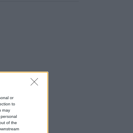
sonal or
ection to
ou may
 personal
out of the
 downstream