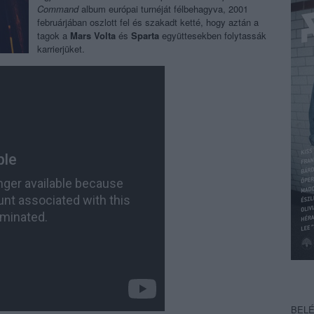
Command
album európai turnéját félbehagyva, 2001
februárjában oszlott fel és szakadt ketté, hogy aztán a
tagok a
Mars Volta
és
Sparta
együttesekben folytassák
karrierjüket.
BEL