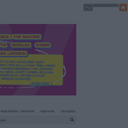
SÜTI BEÁLLÍTÁSOK MÓDOSÍTÁSA
Adatvédelem, irányelvek
Kapcsolat
Támogatás