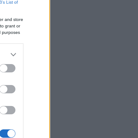
B’s List of
er and store
to grant or
ed purposes