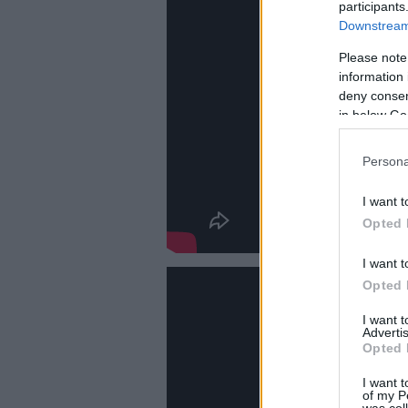
participants
Downstream 
Please note
information 
deny consent
in below Go
Persona
I want t
Opted 
I want t
Opted 
I want 
Advertis
Opted 
I want t
of my P
was col