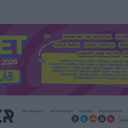
Mi a Recorder?
Hol a Recorder?
Előfizetés
Régi Recorderek