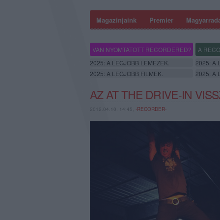
Magazinjaink
Premier
Magyarrad
VAN NYOMTATOTT RECORDERED?
A RECO
2025: A LEGJOBB LEMEZEK.
2025: A
2025: A LEGJOBB FILMEK.
2025: A
AZ AT THE DRIVE-IN VI
2012.04.10. 14:45,
-RECORDER-