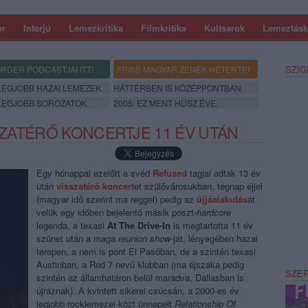
ar
Interjú
Lemezkritika
Filmkritika
Kultsarok
Lemeztásk
SZIG
RDER PODCASTJAI ITT!
FRISS MAGYAR ZENÉK HETENTE!
 LEGJOBB HAZAI LEMEZEK.
HÁTTÉRBEN IS KÖZÉPPONTBAN.
 LEGJOBB SOROZATOK.
2005: EZ MENT HÚSZ ÉVE.
SSZATÉRŐ KONCERTJE 11 ÉV UTÁN
Egy hónappal ezelőtt a svéd
Refused
tagjai adtak 13 év
után
visszatérő koncert
et szülővárosukban, tegnap éjjel
(magyar idő szerint ma reggel) pedig az
újjáalakulás
át
velük egy időben bejelentő másik poszt-
hardcore
legenda, a texasi
At The Drive-In
is megtartotta 11 év
szünet után a maga
reunion show-
ját, lényegében hazai
terepen, a nem is pont El Pasóban, de a szintén texasi
Austinban, a Red 7 nevű klubban (ma éjszaka pedig
SZE
szintén az államhatáron belül maradva, Dallasban is
újráznak). A kvintett sikerei csúcsán, a 2000-es év
legjobb rocklemezei közt ünnepelt
Relationship Of