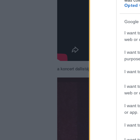
Opted 
Google 
I want t
web or d
I want t
purpose
a koncert dallistája és posztere:
I want 
I want t
web or d
I want t
or app.
I want t
I want t