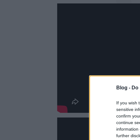
Blog -
Do 
If you wish 
sensitive in
confirm you
continue se
information 
further disc