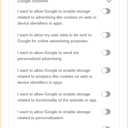
Google consents
I want to allow Google to enable storage
related to advertising like cookies on web or
device identifiers in apps.
I want to allow my user data to be sent to
Google for online advertising purposes.
I want to allow Google to send me
personalized advertising.
I want to allow Google to enable storage
related to analytics like cookies on web or
device identifiers in apps.
I want to allow Google to enable storage
related to functionality of the website or app.
I want to allow Google to enable storage
a Rocket Juice & The Moon-lemez egy másik Erykah
related to personalization.
Badu-kollaborációja, a
Dam(n)
, melyben egy Maliból
származó rapper, M.anifest is hallható: