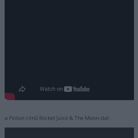
a
Poison
című Rocket Juice & The Moon-dal: