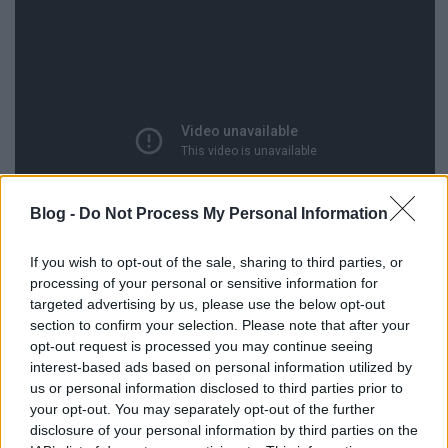
Blog -
Do Not Process My Personal Information
If you wish to opt-out of the sale, sharing to third parties, or
processing of your personal or sensitive information for
targeted advertising by us, please use the below opt-out
section to confirm your selection. Please note that after your
opt-out request is processed you may continue seeing
a másik Rocket Juice & The Moon-szám, melyben
interest-based ads based on personal information utilized by
Damon Albarn a fő énekes: a Maliból származó
us or personal information disclosed to third parties prior to
Fatou Diawara gitáros-énekesnővel közös
Benko
your opt-out. You may separately opt-out of the further
disclosure of your personal information by third parties on the