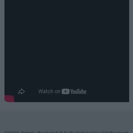
Címkék:
damon albarn
erykah badu
rocket juice and the moon