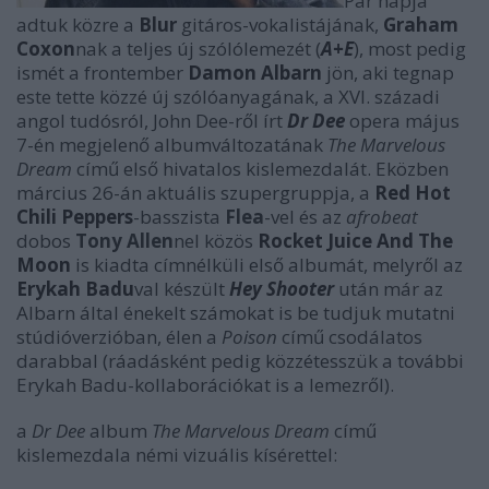
Pár napja
adtuk közre a
Blur
gitáros-vokalistájának,
Graham
Coxon
nak a teljes új szólólemezét (
A+E
), most pedig
ismét a frontember
Damon Albarn
jön, aki tegnap
este tette közzé új szólóanyagának, a XVI. századi
angol tudósról, John Dee-ről írt
Dr Dee
opera május
7-én megjelenő albumváltozatának
The Marvelous
Dream
című első hivatalos kislemezdalát. Eközben
március 26-án aktuális szupergruppja, a
Red Hot
Chili Peppers
-basszista
Flea
-vel és az
afrobeat
dobos
Tony Allen
nel közös
Rocket Juice And The
Moon
is kiadta címnélküli első albumát, melyről az
Erykah Badu
val készült
Hey Shooter
után már az
Albarn által énekelt számokat is be tudjuk mutatni
stúdióverzióban, élen a
Poison
című csodálatos
darabbal (ráadásként pedig közzétesszük a további
Erykah Badu-kollaborációkat is a lemezről).
a
Dr Dee
album
The Marvelous Dream
című
kislemezdala némi vizuális kísérettel: