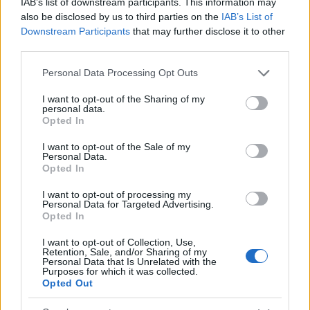
IAB’s list of downstream participants. This information may
also be disclosed by us to third parties on the
IAB’s List of
Downstream Participants
that may further disclose it to other
third parties.
Please note that this website/app uses one or more Google
Personal Data Processing Opt Outs
services and may gather and store information including but
not limited to your visit or usage behaviour. You may click to
I want to opt-out of the Sharing of my
personal data.
grant or deny consent to Google and its third-party tags to
Opted In
use your data for below specified purposes in below Google
consent section.
I want to opt-out of the Sale of my
Personal Data.
Opted In
I want to opt-out of processing my
Personal Data for Targeted Advertising.
Opted In
I want to opt-out of Collection, Use,
a
There
című instrumentális Rocket Juice & The
Retention, Sale, and/or Sharing of my
Personal Data that Is Unrelated with the
Moon-szám Erykah Badu által felénekelt új verziója,
Purposes for which it was collected.
a
Manuela
, mely bónuszdalként szerepel az album
Opted Out
deluxe
kiadásán: