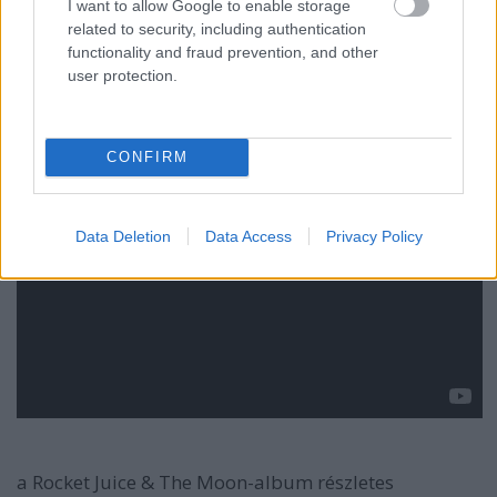
I want to allow Google to enable storage
related to security, including authentication
functionality and fraud prevention, and other
user protection.
CONFIRM
Data Deletion
Data Access
Privacy Policy
a Rocket Juice & The Moon-album részletes