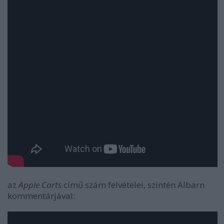
az
Apple Carts
című szám felvételei, szintén Albarn
kommentárjával: