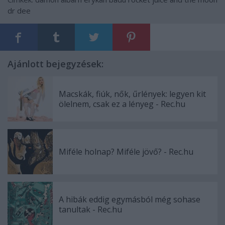
dr dee
Ajánlott bejegyzések:
Macskák, fiúk, nők, űrlények: legyen kit
ölelnem, csak ez a lényeg - Rec.hu
Miféle holnap? Miféle jövő? - Rec.hu
A hibák eddig egymásból még sohase
tanultak - Rec.hu