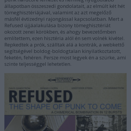
állapotban összeszedi gondolatait, az elmúlt két hét
tömeghisztériájával, valamint az azt megelőző
másfél évtizednyi rajongással kapcsolatban. Mert a
Refused újjáalakulása bizony tömeghisztériát
okozott zenei körökben, és ahogy bevezetőmben
említettem, ezen hisztéria alól én sem volnék kivétel.
Repkedtek a prók, szálltak alá a kontrák, a webkettő
segítségével boldog-boldogtalan kinyilatkoztatott,
feketén, fehéren. Persze most legyek én a szürke, ami
szinte teljességgel lehetetlen.