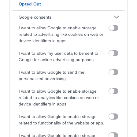
Opted Out
Persze ilyenkor megszólal bennem a rajongó, a
zenész és közbeszól a személyes ismeretség is.
Google consents
Dennis Lyxzénnel 1999. októberében volt szerencsém
I want to allow Google to enable storage
találkozni első alkalommal, mikor is a megboldogult
related to advertising like cookies on web or
Jailhouse pincéjében, kezdő koncertszervezőként
device identifiers in apps.
láttam vendégül Refused utáni fő zenekarát, az 1998
óta létező
The (International) Noise Conspiracy
-t
I want to allow my user data to be sent to
– majd töltöttünk el még egy egész hétvégét egymás
Google for online advertising purposes.
társaságában a Jókai utcában a járdán üldögélve,
ugyanis odalett a turnébuszuk motorja, amely egy
I want to allow Google to send me
igazi amerikai bestia lévén szinte
personalized advertising.
megszerelhetetlennek bizonyult azon a kilencvenes
évek végi, őszi, budapesti hétvégén. „
Dodge? Az mi?
I want to allow Google to enable storage
Ford, Volkswagen talán. Dodge, az lehetetlen, majd
related to analytics like cookies on web or
esetleg hétfőn
” – szólt a válasz. Ahogyan a Refused,
device identifiers in apps.
úgy a Dodge is hivatkozási alap lett, hiszen legyen az
I want to allow Google to enable storage
bárhol és bármikor a világon, a Noise Conspiracy és
related to functionality of the website or app.
Dennis nem győzte megköszönni, hogy várost
néztünk és segítettem szerelőt keresni (ez utóbbit a
I want to allow Google to enable storage