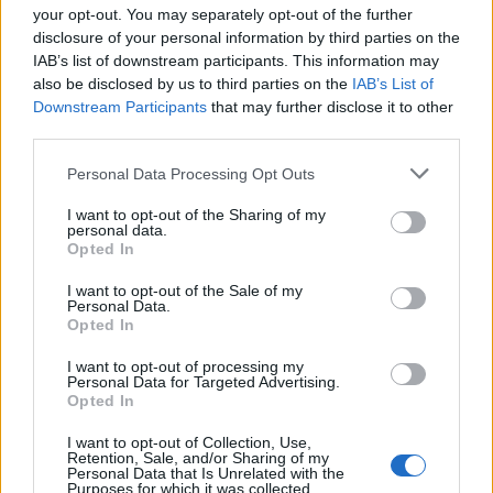
your opt-out. You may separately opt-out of the further
disclosure of your personal information by third parties on the
IAB’s list of downstream participants. This information may
also be disclosed by us to third parties on the
IAB’s List of
Downstream Participants
that may further disclose it to other
third parties.
Please note that this website/app uses one or more Google
Personal Data Processing Opt Outs
A sors enyhe fintora, hogy a Refused-újjáalakulás
services and may gather and store information including but
not limited to your visit or usage behaviour. You may click to
I want to opt-out of the Sharing of my
első pillantásra ugyanígy megosztotta a tömegeket
personal data.
grant or deny consent to Google and its third-party tags to
és hasonlóan radikális véleményeket formáltak meg
Opted In
use your data for below specified purposes in below Google
a zenekar korábbi rajongói. A kaliforniai Coachella
consent section.
fesztivál ugyanis minden, csak nem ideális terep egy
I want to opt-out of the Sale of my
Personal Data.
szélsőbaloldali, antikapitalista zenekarnak, hogy
Opted In
megünnepelje visszatértét az élők sorába. Főleg
azok után nem, hogy kihozták anno a
Refused Are
I want to opt-out of processing my
Personal Data for Targeted Advertising.
Fucking Dead
névre keresztelt manifesztumot,
Opted In
amelyben közölték, hogy mi következik
(pontosabban, hogy mi NEM következik) feloszlásuk
I want to opt-out of Collection, Use,
után. A Refused hatalmasat hibázott, mikor nem
Retention, Sale, and/or Sharing of my
Personal Data that Is Unrelated with the
követte a „
sohase mondd, hogy soha
” aranyszabályt.
Purposes for which it was collected.