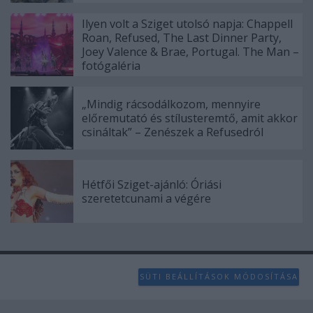
Ilyen volt a Sziget utolsó napja: Chappell
Roan, Refused, The Last Dinner Party,
Joey Valence & Brae, Portugal. The Man –
fotógaléria
„Mindig rácsodálkozom, mennyire
előremutató és stílusteremtő, amit akkor
csináltak” – Zenészek a Refusedról
Hétfői Sziget-ajánló: Óriási
szeretetcunami a végére
SÜTI BEÁLLÍTÁSOK MÓDOSÍTÁSA