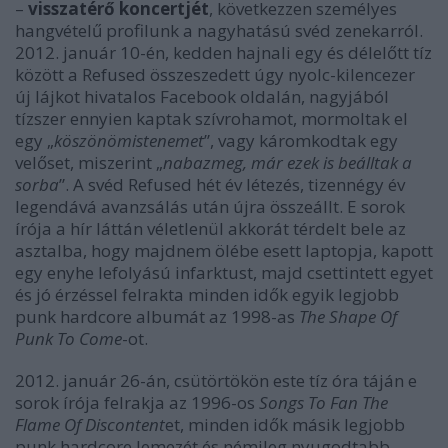
–
visszatérő koncertjét
, következzen személyes
hangvételű profilunk a nagyhatású svéd zenekarról.
2012. január 10-én, kedden hajnali egy és délelőtt tíz
között a Refused összeszedett úgy nyolc-kilencezer
új lájkot hivatalos Facebook oldalán, nagyjából
tízszer ennyien kaptak szívrohamot, mormoltak el
egy „
köszönömistenemet
”, vagy káromkodtak egy
velőset, miszerint „
nabazmeg, már ezek is beálltak a
sorba
”. A svéd Refused hét év létezés, tizennégy év
legendává avanzsálás után újra összeállt. E sorok
írója a hír láttán véletlenül akkorát térdelt bele az
asztalba, hogy majdnem ölébe esett laptopja, kapott
egy enyhe lefolyású infarktust, majd csettintett egyet
és jó érzéssel felrakta minden idők egyik legjobb
punk hardcore albumát az 1998-as
The Shape Of
Punk To Come
-ot.
2012. január 26-án, csütörtökön este tíz óra táján e
sorok írója felrakja az 1996-os
Songs To Fan The
Flame Of Discontent
et, minden idők másik legjobb
punk hardcore lemezét és némileg nyugodtabb