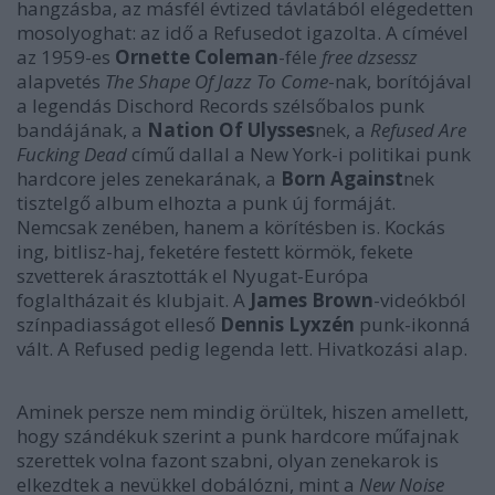
hangzásba, az másfél évtized távlatából elégedetten
mosolyoghat: az idő a Refusedot igazolta. A címével
az 1959-es
Ornette Coleman
-féle
free dzsessz
alapvetés
The Shape Of Jazz To Come
-nak, borítójával
a legendás Dischord Records szélsőbalos punk
bandájának, a
Nation Of Ulysses
nek, a
Refused Are
Fucking Dead
című dallal a New York-i politikai punk
hardcore jeles zenekarának, a
Born Against
nek
tisztelgő album elhozta a punk új formáját.
Nemcsak zenében, hanem a körítésben is. Kockás
ing, bitlisz-haj, feketére festett körmök, fekete
szvetterek árasztották el Nyugat-Európa
foglaltházait és klubjait. A
James Brown
-videókból
színpadiasságot elleső
Dennis Lyxzén
punk-ikonná
vált. A Refused pedig legenda lett. Hivatkozási alap.
Aminek persze nem mindig örültek, hiszen amellett,
hogy szándékuk szerint a punk hardcore műfajnak
szerettek volna fazont szabni, olyan zenekarok is
elkezdtek a nevükkel dobálózni, mint a
New Noise