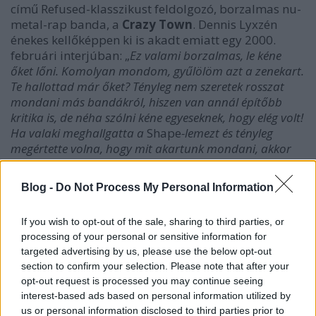
című Refused-klasszikust feldolgozó, borzalmas nu-
metal-rap banda, a
Crazy Town
. Dennis Lyxzén
énekes kellőképpen ki is akadt emiatt egy 2000.
februári interjúban: „
Ez valami borzalmas, le kéne
őket lőni. Komolyan mondom, gyűlölöm azt a zenekart.
Te hallottad már őket? Tényleg nem szeretek rosszat
mondani más bandákról, hiszen van annál építőbb
kritika is, de néha szólni kéne egyeseknek, hogy elég volt!
Ha valaki meghallgatta a
Shape
-lemezt és tényleg
megértette volna, hogy mit akartunk mondani, akkor
nem lenne a Crazy Town tagja és nem gondolná azt,
hogy a punk új formája az, hogy valaki egy DJ-t vesz be
Blog -
Do Not Process My Personal Information
egy metal zenekarba. Ha ezek tényleg szerették a
Refusedot, akkor csak azt felejtették el figyelembe venni,
If you wish to opt-out of the sale, sharing to third parties, or
ami tényleg fontos volt számunkra.
”
processing of your personal or sensitive information for
targeted advertising by us, please use the below opt-out
section to confirm your selection. Please note that after your
opt-out request is processed you may continue seeing
interest-based ads based on personal information utilized by
us or personal information disclosed to third parties prior to