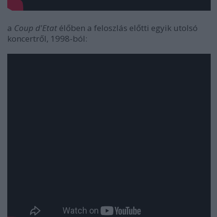
a
Coup d'Etat
élőben a feloszlás előtti egyik utolsó
koncertről, 1998-ból: