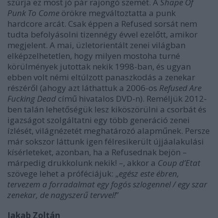
szúrja ez most jó pár rajongó szemét. A
Shape Of
Punk To Come
örökre megváltoztatta a punk
hardcore arcát. Csak éppen a Refused sorsát nem
tudta befolyásolni tizennégy évvel ezelőtt, amikor
megjelent. A mai, üzletorientált zenei világban
elképzelhetetlen, hogy milyen mostoha turné
körülmények jutottak nekik 1998-ban, és ugyan
ebben volt némi eltúlzott panaszkodás a zenekar
részéről (ahogy azt láthattuk a 2006-os
Refused Are
Fucking Dead
című hivatalos DVD-n). Reméljük 2012-
ben talán lehetőségük lesz kiköszörülni a csorbát és
igazságot szolgáltatni egy több generáció zenei
ízlését, világnézetét meghatározó alapműnek. Persze
már sokszor láttunk igen félresikerült újjáalakulási
kísérleteket, azonban, ha a Refusednak bejön –
márpedig drukkolunk nekik! –, akkor a
Coup d’Etat
szövege lehet a próféciájuk: „
egész este ébren,
tervezem a forradalmat egy fogós szlogennel / egy szar
zenekar, de nagyszerű tervvel!
”
Jakab Zoltán