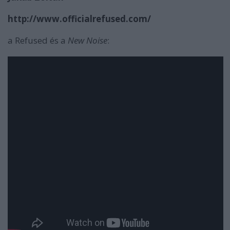
http://www.officialrefused.com/
a Refused és a
New Noise
: