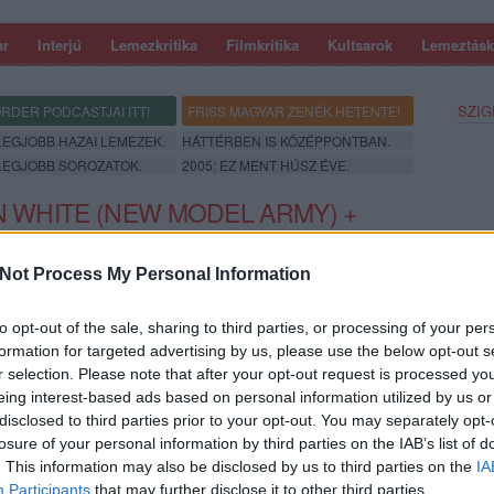
ar
Interjú
Lemezkritika
Filmkritika
Kultsarok
Lemeztásk
SZIG
RDER PODCASTJAI ITT!
FRISS MAGYAR ZENÉK HETENTE!
 LEGJOBB HAZAI LEMEZEK.
HÁTTÉRBEN IS KÖZÉPPONTBAN.
 LEGJOBB SOROZATOK.
2005: EZ MENT HÚSZ ÉVE.
N WHITE (NEW MODEL ARMY) +
ME
Not Process My Personal Information
Gozsdu Manó Klub, 2012. február 21.
to opt-out of the sale, sharing to third parties, or processing of your per
„
Here comes the waaaaar!!!
” – hangzik el a szebb
formation for targeted advertising by us, please use the below opt-out s
napokat látott
New Model Army
talán legismertebb
r selection. Please note that after your opt-out request is processed y
dalának refrénjében, és valószínűleg majd a Gozsdu
eing interest-based ads based on personal information utilized by us or
Manóban is ezen az estén. A létező
disclosed to third parties prior to your opt-out. You may separately opt-
legantirockandrollabb
nevű klubban lép fel a több mint
SZE
losure of your personal information by third parties on the IAB’s list of
harminc(!) éve alakult NMA két meghatározó figurája,
. This information may also be disclosed by us to third parties on the
IA
Justin Sullivan
gitáros-énekes frontember és
Dean
Participants
that may further disclose it to other third parties.
White
gitáros-billentyűs. A nem túl nagy, de annál