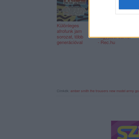
Különleges
Néha lennék
afrofunk jam
máshol,
sorozat, több
nagyjából bárhol
generációval
- Rec.hu
Címkék:
amber smith
the trousers
new model army
go