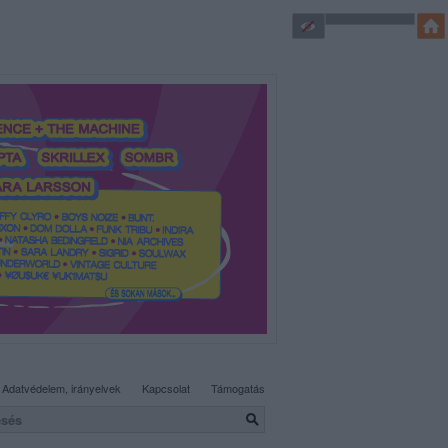
SÜTI BEÁLLÍTÁSOK MÓDOSÍTÁSA
Adatvédelem, irányelvek
Kapcsolat
Támogatás