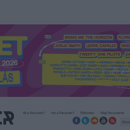
Mi a Recorder?
Hol a Recorder?
Előfizetés
Régi Recorderek