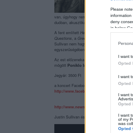
Please note
information 
van, úgyhogy nem is csoda, ha a jó pár itteni 
deny consent
duóban, akusztikus változatban adják elő a n
in below Go
A fent említett
Here Comes The War
mellett 
Questions
, a
Green And Grey
, a
Vagabonds
Persona
Sullivan nem hagyja ki az összes New Mode
egyszerűségében így hangzik: „
only a dead n
I want t
Az est előzenekara stílszerűen egy magyar a
Opted 
mögött
Poniklo Imre
(
Amber Smith
) és
Kőv
Jegyár: 3500 Ft
I want t
Opted 
a koncert Facebook-eseményoldala:
http://www.facebook.com/events/20544944
I want 
Advertis
Opted 
http://www.newmodelarmy.org
I want t
Justin Sullivan és Dean White egy egy 2011-
of my P
was col
Opted 