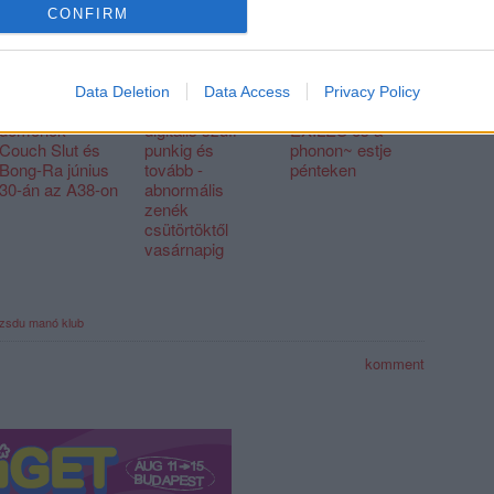
CONFIRM
Minden irányból
A vendéglátós
Kísérleti kvadro
Data Deletion
Data Access
Privacy Policy
támadnak a
pszichedéliától a
basszusok - az
démonok -
digitális szufi
EXILES és a
Couch Slut és
punkig és
phonon~ estje
Bong-Ra június
tovább -
pénteken
30-án az A38-on
abnormális
zenék
csütörtöktől
vasárnapig
zsdu manó klub
komment