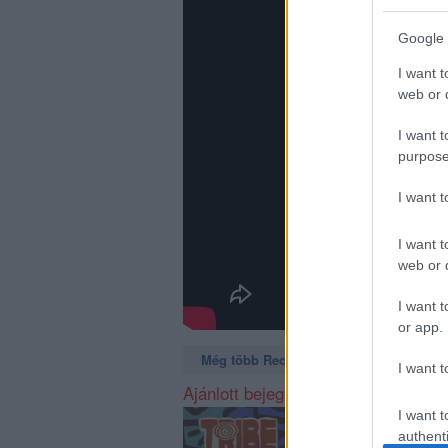
Google 
I want t
web or d
I want t
purpose
I want 
I want t
web or d
I want t
or app.
Még több Recorder a Facebookon. Még t
I want t
Ajánlott bejegyzések:
I want t
authenti