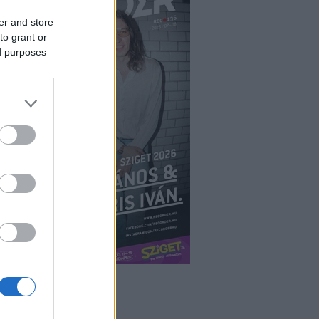
er and store
to grant or
ed purposes
ÉPÉS