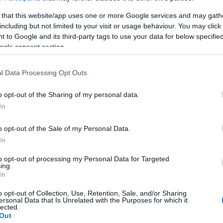
lelkesebb rajongótáborral rendelkező bradfordi
 that this website/app uses one or more Google services and may gath
együttesnek Magyarországon is szép számú követője
including but not limited to your visit or usage behaviour. You may click 
koncertjük után ismét tiszteletüket teszik nálunk, és ezúttal
 to Google and its third-party tags to use your data for below specifi
agy klasszikusokat.
ogle consent section.
nagy valószínűséggel felcsendül majd a
No Rest
, a
Stupid
és a
Get Me Out
, és arra is nagyjából mérget lehet venni, hogy
l Data Processing Opt Outs
l Army-koncerten elhangzó aranyköpését, ami a maga nemes
azi is a good nazi.
”
o opt-out of the Sharing of my personal data.
kusztikus gitáros rockduó lesz: a
Krapulax & Bellepomme
név
In
áry Zoltán
(
The Torusers
) rejtőzik.
o opt-out of the Sale of my Personal Data.
In
6196193/
to opt-out of processing my Personal Data for Targeted
ing.
In
o opt-out of Collection, Use, Retention, Sale, and/or Sharing
es koncerten:
ersonal Data that Is Unrelated with the Purposes for which it
lected.
Out
BEL