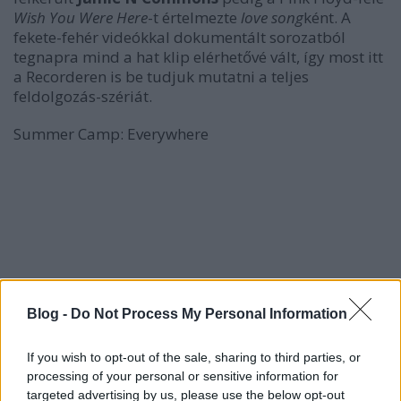
Wish You Were Here
-t értelmezte
love song
ként. A
fekete-fehér videókkal dokumentált sorozatból
tegnapra mind a hat klip elérhetővé vált, így most itt
a Recorderen is be tudjuk mutatni a teljes
feldolgozás-szériát.
Summer Camp: Everywhere
Blog -
Do Not Process My Personal Information
If you wish to opt-out of the sale, sharing to third parties, or
processing of your personal or sensitive information for
targeted advertising by us, please use the below opt-out