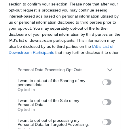
section to confirm your selection. Please note that after your
opt-out request is processed you may continue seeing
The Dø: Wild Horses
interest-based ads based on personal information utilized by
us or personal information disclosed to third parties prior to
your opt-out. You may separately opt-out of the further
disclosure of your personal information by third parties on the
IAB’s list of downstream participants. This information may
also be disclosed by us to third parties on the
IAB’s List of
Downstream Participants
that may further disclose it to other
third parties.
Please note that this website/app uses one or more Google
Personal Data Processing Opt Outs
services and may gather and store information including but
not limited to your visit or usage behaviour. You may click to
I want to opt-out of the Sharing of my
personal data.
grant or deny consent to Google and its third-party tags to
Opted In
use your data for below specified purposes in below Google
consent section.
I want to opt-out of the Sale of my
Personal Data.
Opted In
Citizens!: Prettiest Star
I want to opt-out of processing my
Personal Data for Targeted Advertising.