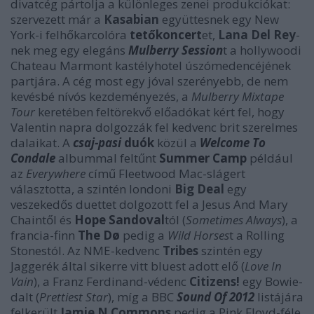
divatcég pártolja a különleges zenei produkciókat:
szervezett már a
Kasabian
együttesnek egy New
York-i felhőkarcolóra
tetőkoncert
et,
Lana Del Rey
-
nek meg egy elegáns
Mulberry Session
t a hollywoodi
Chateau Marmont kastélyhotel úszómedencéjének
partjára. A cég most egy jóval szerényebb, de nem
kevésbé nívós kezdeményezés, a
Mulberry Mixtape
Tour
keretében feltörekvő előadókat kért fel, hogy
Valentin napra dolgozzák fel kedvenc brit szerelmes
dalaikat. A
csaj-pasi
duók
közül a
Welcome To
Condale
albummal feltűnt
Summer Camp
például
az
Everywhere
című Fleetwood Mac-slágert
választotta, a szintén londoni
Big Deal
egy
veszekedős duettet dolgozott fel a Jesus And Mary
Chaintől és
Hope Sandoval
tól (
Sometimes Always
), a
francia-finn
The Dø
pedig a
Wild Horses
t a Rolling
Stonestól. Az NME-kedvenc
Tribes
szintén egy
Jaggerék által sikerre vitt bluest adott elő (
Love In
Vain
), a Franz Ferdinand-védenc
Citizens!
egy Bowie-
dalt (
Prettiest Star
), míg a BBC
Sound Of 2012
listájára
felkerült
Jamie N Commons
pedig a Pink Floyd-féle