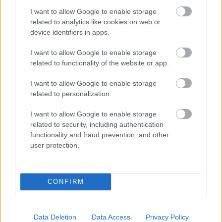
lemezcéggel egyeztetett
Less Than Zero
című számot
I want to allow Google to enable storage
elkezdve majd félbehagyva végül a
related to analytics like cookies on web or
tömegkommunikációs hatalmak gyáva és kommersz
device identifiers in apps.
műsorpolitikáját kritizáló
Radio Radio
című dalt
játszotta el – ami után tizenvalahány évre ki is
I want to allow Google to enable storage
tiltották a műsorból:
related to functionality of the website or app.
I want to allow Google to enable storage
related to personalization.
I want to allow Google to enable storage
related to security, including authentication
functionality and fraud prevention, and other
user protection.
CONFIRM
Data Deletion
Data Access
Privacy Policy