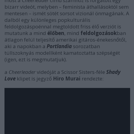
most a
Cheerleader
című számhoz is forgatott egy
bizarr videót, melyben – feminista áthallásoktól sem
mentesen – ismét sötét sorsot vizionál önmagának. A
dalból egy különleges popkulturális
feldolgozáspoénnal megtoldott friss élő verziót is
mutatunk a mind
élőben
, mind
feldolgozások
ban
átlagon felül teljesítő amerikai gitáros-énekesnőtől,
aki a napokban a
Portlandia
sorozatban
tüllszoknyás modellként kamatoztatta szépségét
(igen, ezt is megmutatjuk).
a
Cheerleader
videóját a Scissor Sisters-féle
Shady
Love
klipet is jegyző
Hiro Murai
rendezte: