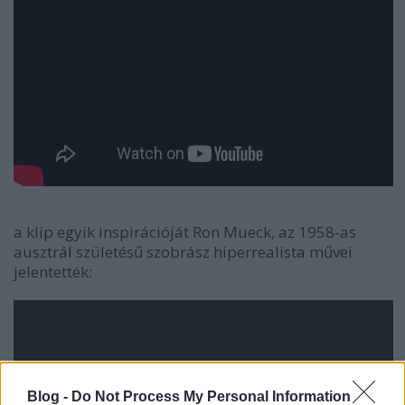
a klip egyik inspirációját Ron Mueck, az 1958-as
ausztrál születésű szobrász hiperrealista művei
jelentették:
Blog -
Do Not Process My Personal Information