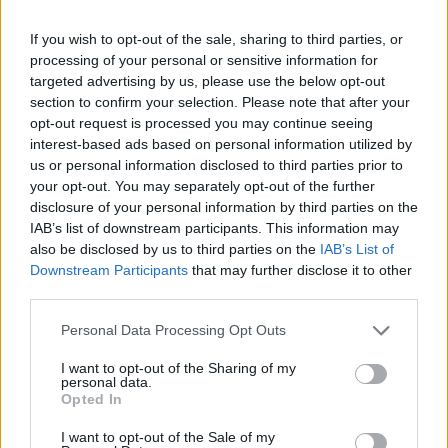
If you wish to opt-out of the sale, sharing to third parties, or
processing of your personal or sensitive information for
targeted advertising by us, please use the below opt-out
section to confirm your selection. Please note that after your
opt-out request is processed you may continue seeing
interest-based ads based on personal information utilized by
us or personal information disclosed to third parties prior to
your opt-out. You may separately opt-out of the further
disclosure of your personal information by third parties on the
IAB’s list of downstream participants. This information may
also be disclosed by us to third parties on the
IAB’s List of
Downstream Participants
that may further disclose it to other
third parties.
a
Cheerleader
élő előadása
Conan O'Brien
műsorában, ahol St. Vincent elkezdi majd „
Elnézést,
Please note that this website/app uses one or more Google
Personal Data Processing Opt Outs
hölgyeim és uraim, semmi értelme, hogy ezt a dalt
services and may gather and store information including but
játsszuk el!
” felkiáltással félbehagyja a
Radio Radio
not limited to your visit or usage behaviour. You may click to
I want to opt-out of the Sharing of my
personal data.
című Elvis Costello-számot, utalásként az angol
grant or deny consent to Google and its third-party tags to
Opted In
gitáros-énekes legendás 1977-es
Saturday Night Live
use your data for below specified purposes in below Google
fellépésére...
consent section.
I want to opt-out of the Sale of my