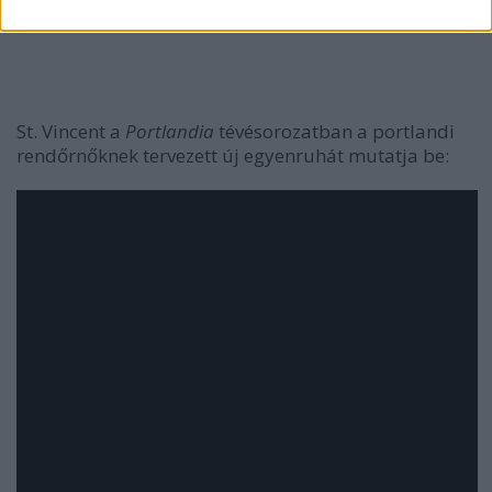
St. Vincent a
Portlandia
tévésorozatban a portlandi
rendőrnőknek tervezett új egyenruhát mutatja be: