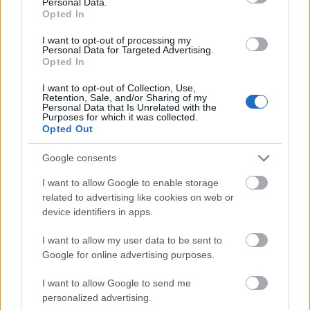
Personal Data.
Opted In
I want to opt-out of processing my
Personal Data for Targeted Advertising.
Opted In
I want to opt-out of Collection, Use,
Retention, Sale, and/or Sharing of my
Personal Data that Is Unrelated with the
Purposes for which it was collected.
Opted Out
Google consents
I want to allow Google to enable storage
related to advertising like cookies on web or
device identifiers in apps.
I want to allow my user data to be sent to
Google for online advertising purposes.
I want to allow Google to send me
az a bizonyos 1977-es
Saturday Night Live
fellépés,
personalized advertising.
amikor Elvis Costello a szerkesztőkkel és a