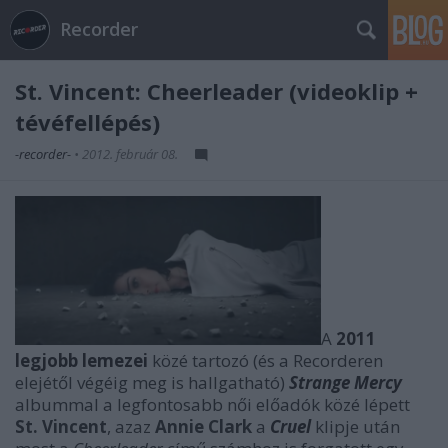
Recorder
St. Vincent: Cheerleader (videoklip +
tévéfellépés)
-recorder-
•
2012. február 08.
A
2011
legjobb lemezei
közé tartozó (és a Recorderen
elejétől végéig meg is hallgatható)
Strange Mercy
albummal a legfontosabb női előadók közé lépett
St. Vincent
, azaz
Annie Clark
a
Cruel
klipje után